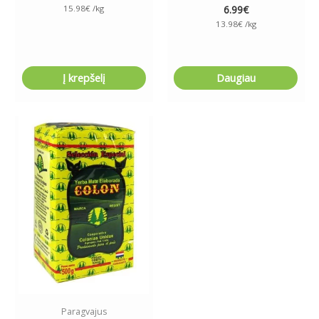
15.98
€
/kg
6.99
€
13.98
€
/kg
Į krepšelį
Daugiau
Paragvajus