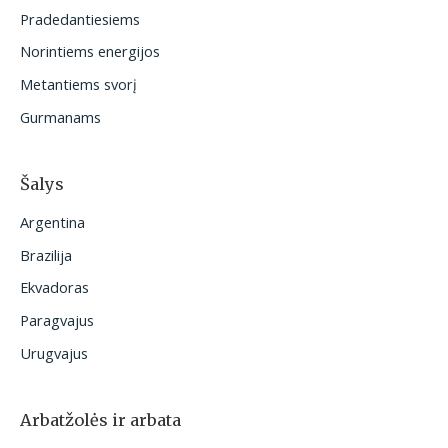
t
Pradedantiesiems
i
Norintiems energijos
:
Metantiems svorį
Gurmanams
Šalys
Argentina
Brazilija
Ekvadoras
Paragvajus
Urugvajus
Arbatžolės ir arbata