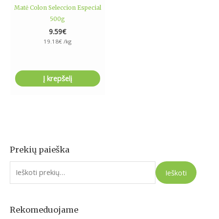
Matė Colon Seleccion Especial
500g
9.59
€
19.18
€
/kg
Į krepšelį
Prekių paieška
I
e
Ieškoti
š
k
o
Rekomeduojame