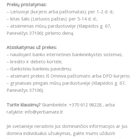
Prekių pristatymas:
– Lietuvoje (kurjeris arba paštomatas): per 1-2 d. d.;
– kitas šalis (Lietuvos paštas): per 5-14 d. d.;
– atsiėmimas mūsų parduotuvėje (Klaipėdos g. 67,
Panevėžys 37106): pirkimo dieną.
Atsiskaitymas už prekes:
– naudojant banko internetinės bankininkystės sistemas;
– kredito ir debeto kortele;
– išankstiniu bankiniu pavedimu;
– atsiimant prekes Iš Omniva paštomato arba DPD kurjerio;
– grynaisiais pinigais mūsų parduotuvėje (Klaipėdos g. 67,
Panevėžys 37106).
Turite klausimų?
Skambinkite: +370 612 98228 , arba
rašykite: info@yerbamate.lt
Jei svetainėje neradote Jus dominančios informacijos ar Jus
domina individualus užsakymas, galite mums užduoti