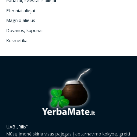
Padažai, sviestai ir aliejai
Eteriniai aliejai
Magnio aliejus
Dovanos, kuponai
Kosmetika
UAB „Rilis“
Mūsų įmonė skiria visas pajėgas į aptarnavimo kokybę, greiti