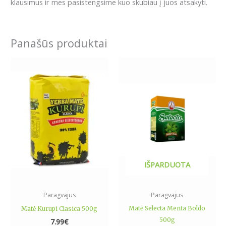
klausimus ir mes pasistengsime kuo skubiau į juos atsakyti.
Panašūs produktai
IŠPARDUOTA
Paragvajus
Paragvajus
Matė Selecta Menta Boldo
Matė Kurupi Clasica 500g
500g
7.99
€