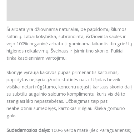
Papildoma informacija
Atsiliepimai (0)
Ši arbata yra džiovinama natūraliai, be papildomų šilumos
šaltinių. Labai kokybiška, subrandinta, išdžiovinta saulės ir
vėjo 100% organinė arbata. Ji gaminama laikantis itin griežtų
higienos reikalavimų. Švelnaus ir įsimintino skonio. Puikiai
tinka kasdieniniam vartojimui.
Skonyje vyrauja kakavos pupas primenantis kartumas,
papildytas neįkyria ąžuolo statinės nata.
Užpilas beveik
visiškai neturi rūgštumo, koncentruojasi į kartaus skonio dalį
su subtiliu augalinio saldumo komplimentu, kuris vis dėlto
stengiasi likti nepastebėtas.
Užbaigimas taip pat
neabejotinai sumedėjęs, kartokas ir ilgiau išlieka gomurio
gale.
Sudedamosios dalys:
100% yerba matė (Ilex Paraguariensis).