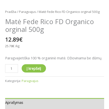
Pradžia
/
Paragvajus
/ Matė Fede Rico FD Organico orginal 500g
Matė Fede Rico FD Organico
orginal 500g
12.89
€
25.78
€
/kg
Paragvajietiška 100 % organinė matė. Džiovinama be dūmų.
Į krepšelį
Kategorija:
Paragvajus
Aprašymas