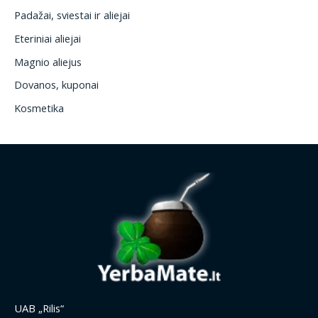
Padažai, sviestai ir aliejai
Eteriniai aliejai
Magnio aliejus
Dovanos, kuponai
Kosmetika
UAB „Rilis“