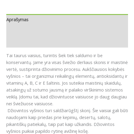
Aprašymas
Papildoma informacija
Atsiliepimai (0)
Tai taurus vaisius, turintis šiek tiek saldumo ir be
konservantų.
Jame yra visas šviežio derliaus skonis ir maistinė
vertė, sustiprinta džiovinimo procesu.
Aukščiausios kokybės
vyšnios – tai organizmui reikalingų elementų, antioksidantų ir
vitaminų A, B, C ir E šaltinis. Jos suteikia maistinių skaidulų,
atsakingų už sotumo jausmą ir palaiko virškinimo sistemos
veiklą.
Įdomu tai, kad džiovintuose vaisiuose jo daug daugiau
nei šviežiuose vaisiuose.
Džiovintos vyšnios turi saldžiarūgštį skonį.
Šie vaisiai gali būti
naudojami kaip priedas prie kepinių, desertų, salotų,
pikantiškų patiekalų, taip pat kaip užkandis.
Džiovintos
vyšnios puikiai papildo rytinę avižinę košę.