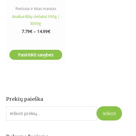
the
Riešutai ir kitas maistas
product
Anakardžių riešutai 500g /
page
1000g
7.79
€
–
14.99
€
Pasirinkti savybes
Prekių paieška
I
e
Ieškoti
š
k
o