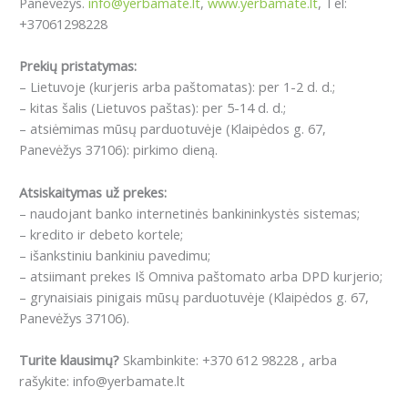
Panevėžys.
info@yerbamate.lt
,
www.yerbamate.lt
, Tel:
+37061298228
Prekių pristatymas:
– Lietuvoje (kurjeris arba paštomatas): per 1-2 d. d.;
– kitas šalis (Lietuvos paštas): per 5-14 d. d.;
– atsiėmimas mūsų parduotuvėje (Klaipėdos g. 67,
Panevėžys 37106): pirkimo dieną.
Atsiskaitymas už prekes:
– naudojant banko internetinės bankininkystės sistemas;
– kredito ir debeto kortele;
– išankstiniu bankiniu pavedimu;
– atsiimant prekes Iš Omniva paštomato arba DPD kurjerio;
– grynaisiais pinigais mūsų parduotuvėje (Klaipėdos g. 67,
Panevėžys 37106).
Turite klausimų?
Skambinkite: +370 612 98228 , arba
rašykite: info@yerbamate.lt