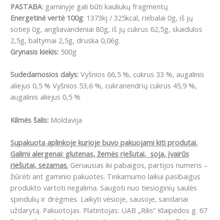
PASTABA
: gaminyje gali būti kauliukų fragmentų
Energetinė vertė 100g
: 1373kj / 325kcal, riebalai 0g, iš jų
sotieji 0g, angliavandeniai 80g, iš jų cukrus 62,5g, skaidulos
2,5g, baltymai 2,5g, druska 0,06g.
Grynasis kiekis:
500g
Sudedamosios dalys:
Vyšnios 66,5 %, cukrus 33 %, augalinis
aliejus 0,5 % Vyšnios 53,6 %, cukranendrių cukrus 45,9 %,
augalinis aliejus 0,5 %
Kilmės šalis:
Moldavija
Supakuota aplinkoje kurioje buvo pakuojami kiti produtai.
Galimi alergenai: glutenas, žemės riešutai, soja, įvairūs
riešutai, sezamas.
Geriausias iki pabaigos, partijos numeris –
žiūrėti ant gaminio pakuotės. Tinkamumo laikui pasibaigus
produkto vartoti negalima. Saugoti nuo tiesioginių saulės
spindulių ir drėgmės. Laikyti vėsioje, sausoje, sandariai
uždarytą. Pakuotojas. Platintojas: UAB „Rilis“ Klaipėdos g. 67