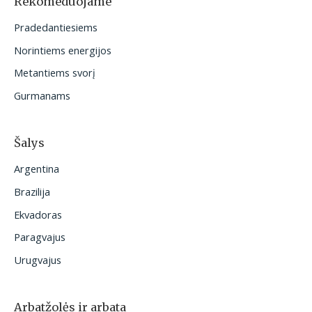
Rekomeduojame
t
Pradedantiesiems
i
Norintiems energijos
:
Metantiems svorį
Gurmanams
Šalys
Argentina
Brazilija
Ekvadoras
Paragvajus
Urugvajus
Arbatžolės ir arbata