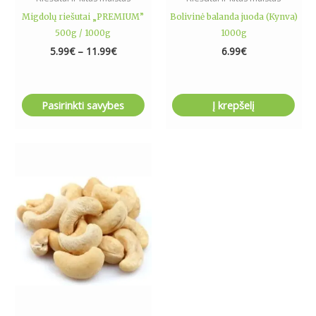
product
Migdolų riešutai „PREMIUM”
Bolivinė balanda juoda (Kynva)
page
500g / 1000g
1000g
5.99
€
–
11.99
€
6.99
€
Pasirinkti savybes
Į krepšelį
Price
This
range:
product
7.79€
has
through
14.99€
multiple
variants.
The
options
may
be
chosen
on