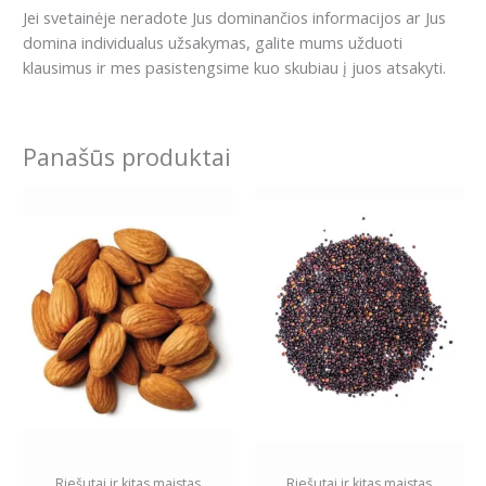
Jei svetainėje neradote Jus dominančios informacijos ar Jus
domina individualus užsakymas, galite mums užduoti
klausimus ir mes pasistengsime kuo skubiau į juos atsakyti.
Panašūs produktai
Price
This
range:
product
5.99€
has
through
11.99€
multiple
variants.
The
options
may
be
chosen
on
the
Riešutai ir kitas maistas
Riešutai ir kitas maistas