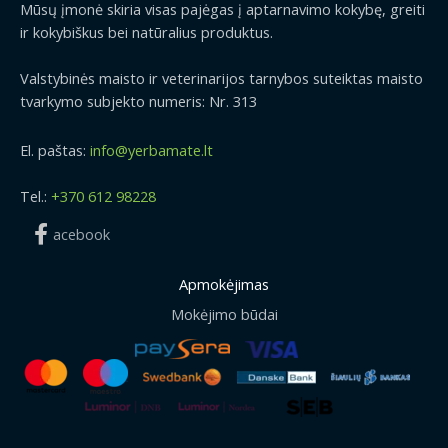
Mūsų įmonė skiria visas pajėgas į aptarnavimo kokybę, greiti
ir kokybiškus bei natūralius produktus.
Valstybinės maisto ir veterinarijos tarnybos suteiktas maisto
tvarkymo subjekto numeris: Nr. 313
El. paštas:
info@yerbamate.lt
Tel.:
+370 612 98228
acebook
Apmokėjimas
Mokėjimo būdai