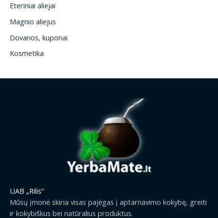
Eteriniai aliejai
Magnio aliejus
Dovanos, kuponai
Kosmetika
UAB „Rilis“
Mūsų įmonė skiria visas pajėgas į aptarnavimo kokybę, greiti
ir kokybiškus bei natūralius produktus.