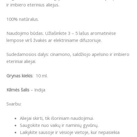
ir imbiero eterinius aliejus.
100% natūralus.
Naudojimo būdas. Užlašinkite 3 – 5 lašus aromatinėse
lempose virš žvakės ar elektriniame difuzoriuje.
Sudedamosios dalys: cinamono, saldžiojo apelsino ir imbiero
eteriniai aliejai.
Grynas kiekis
: 10 ml.
Kilmės šalis
– Indija
Svarbu:
Aliejai skirti, tik išoriniam naudojimui.
Saugokite nuo vaikų ir naminių gyvūnų.
Laikykite sausoje ir vėsioje vietoje, kur nepasiekia