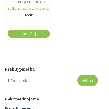
Eteriniai aliejai, smilkalai
Pačiulių eterinis aliejus 10 ml
4.59
€
Į krepšelį
Prekių paieška
I
e
Ieškoti
š
k
o
Rekomeduojame
t
Pradedantiesiems