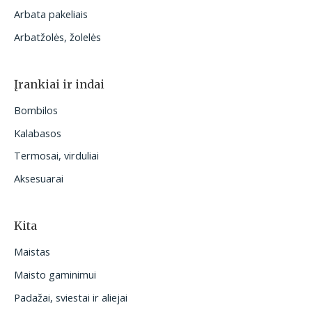
Arbata pakeliais
Arbatžolės, žolelės
Įrankiai ir indai
Bombilos
Kalabasos
Termosai, virduliai
Aksesuarai
Kita
Maistas
Maisto gaminimui
Padažai, sviestai ir aliejai