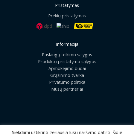
Pristatymas
Prekių pristatymas
Informacija
Paslaugų teikimo sąlygos
Produktų pristatymo sąlygos
Apmokėjimo būdai
Grąžinimo tvarka
Privatumo politika
Mūsų partneriai
2026 © Visos teisės saugomos | UAB „Rilis“
Siekdami užtikrinti geriausią Jūsų naršymo patirtį, šioje