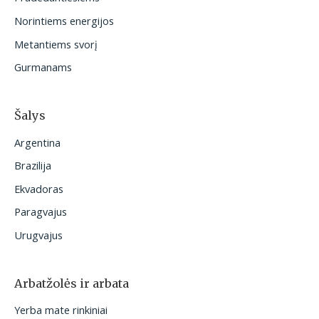
i
Norintiems energijos
:
Metantiems svorį
Gurmanams
Šalys
Argentina
Brazilija
Ekvadoras
Paragvajus
Urugvajus
Arbatžolės ir arbata
Yerba mate rinkiniai