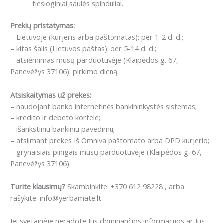
tiesioginiai saulės spinduliai.
Prekių pristatymas:
– Lietuvoje (kurjeris arba paštomatas): per 1-2 d. d.;
– kitas šalis (Lietuvos paštas): per 5-14 d. d.;
– atsiėmimas mūsų parduotuvėje (Klaipėdos g. 67,
Panevėžys 37106): pirkimo dieną.
Atsiskaitymas už prekes:
– naudojant banko internetinės bankininkystės sistemas;
– kredito ir debeto kortele;
– išankstiniu bankiniu pavedimu;
– atsiimant prekes Iš Omniva paštomato arba DPD kurjerio;
– grynaisiais pinigais mūsų parduotuvėje (Klaipėdos g. 67,
Panevėžys 37106).
Turite klausimų?
Skambinkite: +370 612 98228 , arba
rašykite: info@yerbamate.lt
Jei svetainėje neradote Jus dominančios informacijos ar Jus