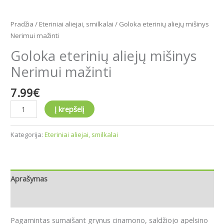
Pradžia
/
Eteriniai aliejai, smilkalai
/ Goloka eterinių aliejų mišinys
Nerimui mažinti
Goloka eterinių aliejų mišinys
Nerimui mažinti
7.99
€
Į krepšelį
Kategorija:
Eteriniai aliejai, smilkalai
Aprašymas
Atsiliepimai (0)
Pagamintas sumaišant grynus cinamono, saldžiojo apelsino