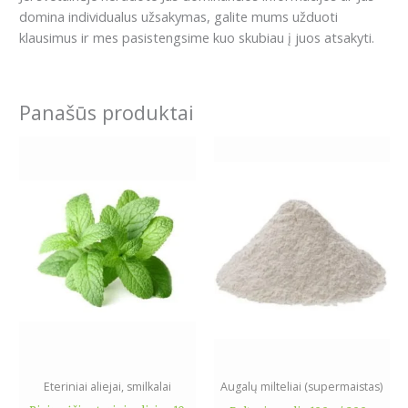
domina individualus užsakymas, galite mums užduoti
klausimus ir mes pasistengsime kuo skubiau į juos atsakyti.
Panašūs produktai
Price
This
range:
product
2.69€
has
through
5.29€
multiple
variants.
The
options
may
be
chosen
on
the
Eteriniai aliejai, smilkalai
Augalų milteliai (supermaistas)
product