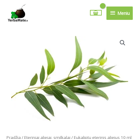
Pereiti
Meniu
prie
Meniu
turinio
produkto
kiekis:
Eukaliptų
eterinis
aliejus
10
ml
Pradžia
/
Eteriniai aliejai, smilkalai
/ Eukaliptų eterinis aliejus 10 ml