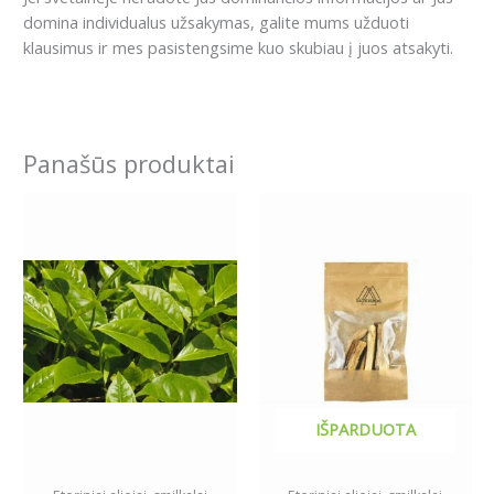
domina individualus užsakymas, galite mums užduoti
klausimus ir mes pasistengsime kuo skubiau į juos atsakyti.
Panašūs produktai
Price
This
range:
product
2.99€
has
through
5.49€
multiple
variants.
The
options
may
be
IŠPARDUOTA
chosen
on
the