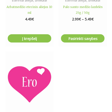
Eteriniai aliejai, smilkalai
Eteriniai aliejai, smilkalai
product
Arbatmedžio eterinis aliejus 10
Palo santo medžio lazdelės
page
ml
25g / 50g
4.49
€
2.99
€
–
5.49
€
Į krepšelį
Pasirinkti savybes