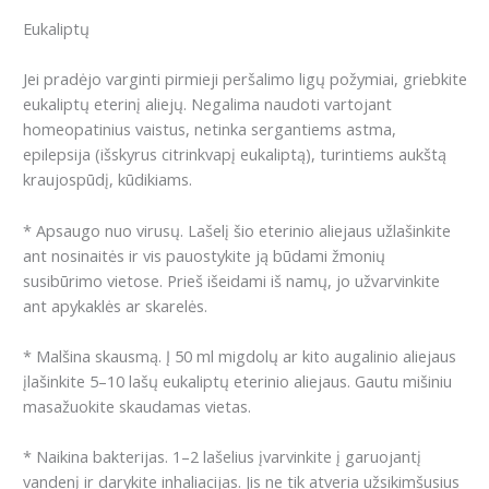
Eukaliptų
Jei pradėjo varginti pirmieji peršalimo ligų požymiai, griebkite
eukaliptų eterinį aliejų. Negalima naudoti vartojant
homeopatinius vaistus, netinka sergantiems astma,
epilepsija (išskyrus citrinkvapį eukaliptą), turintiems aukštą
kraujospūdį, kūdikiams.
* Apsaugo nuo virusų. Lašelį šio eterinio aliejaus užlašinkite
ant nosinaitės ir vis pauostykite ją būdami žmonių
susibūrimo vietose. Prieš išeidami iš namų, jo užvarvinkite
ant apykaklės ar skarelės.
* Malšina skausmą. Į 50 ml migdolų ar kito augalinio aliejaus
įlašinkite 5–10 lašų eukaliptų eterinio aliejaus. Gautu mišiniu
masažuokite skaudamas vietas.
* Naikina bakterijas. 1–2 lašelius įvarvinkite į garuojantį
vandenį ir darykite inhaliacijas. Jis ne tik atveria užsikimšusius