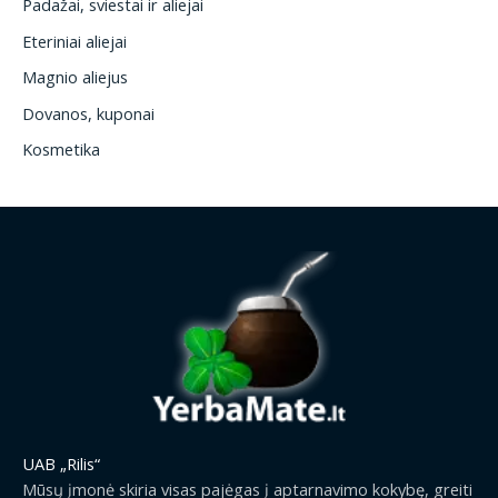
Padažai, sviestai ir aliejai
Eteriniai aliejai
Magnio aliejus
Dovanos, kuponai
Kosmetika
UAB „Rilis“
Mūsų įmonė skiria visas pajėgas į aptarnavimo kokybę, greiti