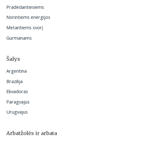
t
Pradedantiesiems
i
Norintiems energijos
:
Metantiems svorį
Gurmanams
Šalys
Argentina
Brazilija
Ekvadoras
Paragvajus
Urugvajus
Arbatžolės ir arbata