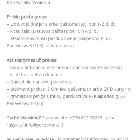
Kilmės šalis: Vokietija
Prekių pristatymas:
– Lietuvoje (kurjeris arba paštomatas): per 1-2 d. d.;
– kitas šalis (Lietuvos paštas): per 5-14 d. d.;
– atsiėmimas mūsų parduotuvėje (Klaipėdos g. 67,
Panevėžys 37106): pirkimo dieną.
Atsiskaitymas už prekes:
– naudojant banko internetinės bankininkystės sistemas;
– kredito ir debeto kortele;
– išankstiniu bankiniu pavedimu;
– atsiimant prekes Iš Omniva paštomato arba DPD kurjerio;
– grynaisiais pinigais mūsų parduotuvėje (Klaipėdos g. 67,
Panevėžys 37106).
Turite klausimų?
Skambinkite: +370 612 98228 , arba
rašykite: info@yerbamate.lt
Jei svetainėje neradote Jus dominančios informacijos ar Jus