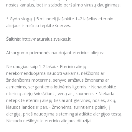
nosies kanalus, bet ir stabdo peršalimo virusų dauginimąsi.
* Gydo slogą. Į 5 ml indelį įlašinkite 1–2 lašelius eterinio
aliejaus ir mišiniu tepkite šnerves.
Šaltinis:
http://naturalus.sveikas.lt
Atsargumo priemonės naudojant eterinius aliejus:
Ne daugiau kaip 1-2 lašai.
• Eterinių aliejų
nerekomenduojama naudoti vaikams, nėščioms ar
žindančioms moterims, senyvo amžiaus žmonėms ar
asmenims, sergantiems lėtinėmis ligomis.
• Nenaudokite
eterinių aliejų švirkščiant į veną ar į raumenis.
• Niekada
netepkite eterinių aliejų tiesiai ant gleivinės, nosies, akių,
klausos landos ir pan.
• Žmonėms, turintiems polinkį į
alergiją, prieš naudojimą sistemingai atlikite alergijos testą.
Niekada nešildykite eterinio aliejaus difuzijai.