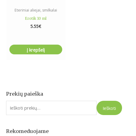
Eteriniai aliejai, smilkalai
Erotik 10 ml
5.55
€
Į krepšelį
Prekių paieška
I
e
Ieškoti
š
k
o
Rekomeduojame