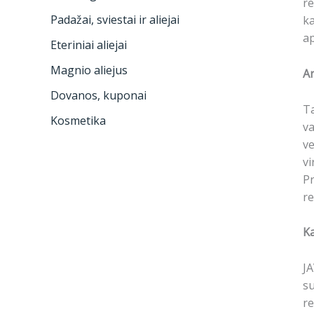
re
Padažai, sviestai ir aliejai
ka
ap
Eteriniai aliejai
Magnio aliejus
Ar
Dovanos, kuponai
Ta
Kosmetika
va
ve
vi
Pr
re
Ka
JA
su
re