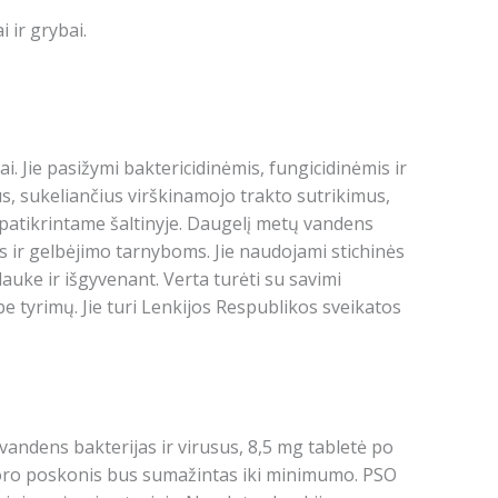
i ir grybai.
. Jie pasižymi baktericidinėmis, fungicidinėmis ir
, sukeliančius virškinamojo trakto sutrikimus,
epatikrintame šaltinyje. Daugelį metų vandens
ir gelbėjimo tarnyboms. Jie naudojami stichinės
auke ir išgyvenant. Verta turėti su savimi
e tyrimų. Jie turi Lenkijos Respublikos sveikatos
 vandens bakterijas ir virusus, 8,5 mg tabletė po
chloro poskonis bus sumažintas iki minimumo. PSO