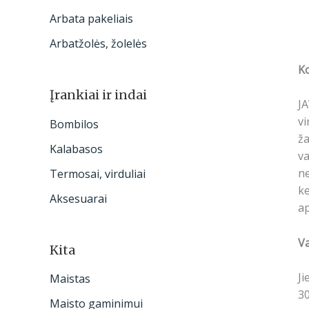
Arbata pakeliais
Arbatžolės, žolelės
K
Įrankiai ir indai
JA
vi
Bombilos
ža
Kalabasos
va
ne
Termosai, virduliai
ke
Aksesuarai
ap
Va
Kita
Ji
Maistas
30
Maisto gaminimui