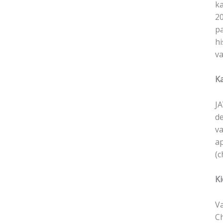
ka
20
pa
hi
va
K
JA
de
va
ap
(c
K
Va
Ch