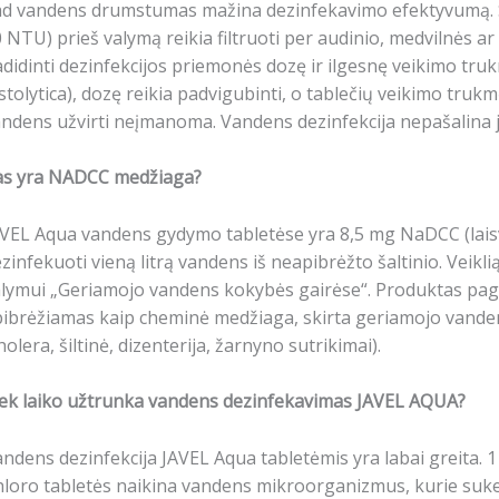
d vandens drumstumas mažina dezinfekavimo efektyvumą. St
 NTU) prieš valymą reikia filtruoti per audinio, medvilnės ar
didinti dezinfekcijos priemonės dozę ir ilgesnę veikimo tr
stolytica), dozę reikia padvigubinti, o tablečių veikimo trukmę 
ndens užvirti neįmanoma. Vandens dezinfekcija nepašalina 
as yra NADCC medžiaga?
VEL Aqua vandens gydymo tabletėse yra 8,5 mg NaDCC (laisvo
zinfekuoti vieną litrą vandens iš neapibrėžto šaltinio. V
lymui „Geriamojo vandens kokybės gairėse“. Produktas pag
ibrėžiamas kaip cheminė medžiaga, skirta geriamojo vanden
holera, šiltinė, dizenterija, žarnyno sutrikimai).
iek laiko užtrunka vandens dezinfekavimas JAVEL AQUA?
ndens dezinfekcija JAVEL Aqua tabletėmis yra labai greita. 1 
loro tabletės naikina vandens mikroorganizmus, kurie sukel