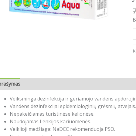
A
2
t
B
K
prašymas
Atsiliepimai (0)
Veiksminga dezinfekcija ir geriamojo vandens apdoroji
Vandens dezinfekcijai epidemiologinių grėsmių atvejais.
Nepakeičiamas turistinėse kelionėse.
Naudojamas Lenkijos kariuomenės.
Veiklioji medžiaga: NaDCC rekomenduoja PSO.