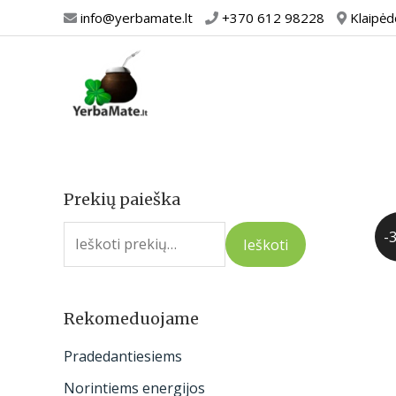
Pereiti
info@yerbamate.lt
+370 612 98228
Klaipėd
prie
turinio
Prekių paieška
I
e
-
Ieškoti
š
k
o
Rekomeduojame
t
Pradedantiesiems
i
Norintiems energijos