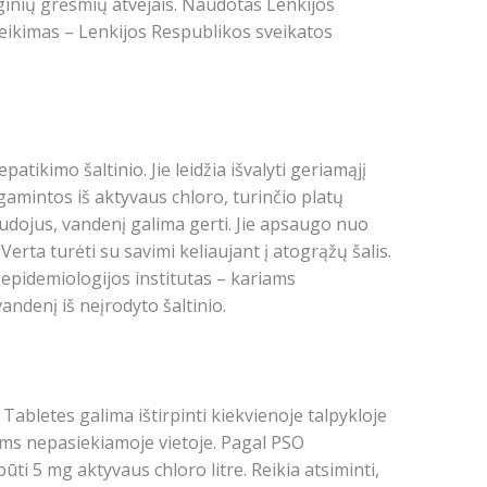
nių grėsmių atvejais. Naudotas Lenkijos
eikimas – Lenkijos Respublikos sveikatos
atikimo šaltinio. Jie leidžia išvalyti geriamąjį
agamintos iš aktyvaus chloro, turinčio platų
naudojus, vandenį galima gerti. Jie apsaugo nuo
Verta turėti su savimi keliaujant į atogrąžų šalis.
epidemiologijos institutas – kariams
ndenį iš neįrodyto šaltinio.
abletes galima ištirpinti kiekvienoje talpykloje
ikams nepasiekiamoje vietoje. Pagal PSO
ti 5 mg aktyvaus chloro litre. Reikia atsiminti,