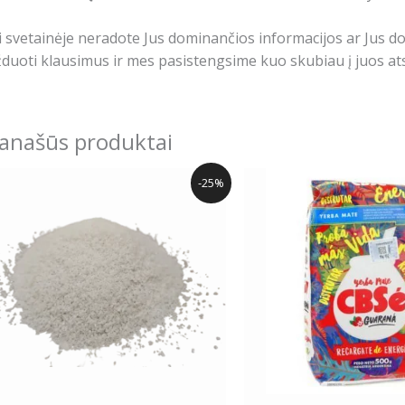
i svetainėje neradote Jus dominančios informacijos ar Jus 
duoti klausimus ir mes pasistengsime kuo skubiau į juos ats
anašūs produktai
Price
This
This
-25%
range:
product
produ
0.00€
has
has
through
29.99€
multiple
multip
variants.
varian
The
The
options
optio
may
may
be
be
chosen
chose
on
on