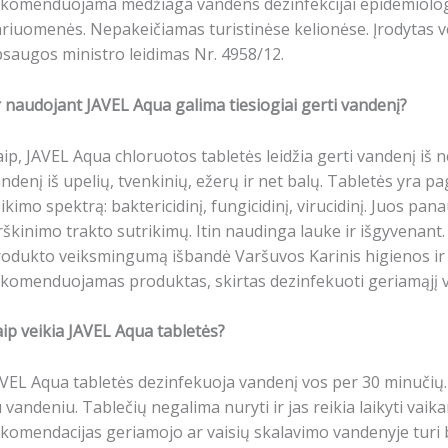
komenduojama medžiaga vandens dezinfekcijai epidemiologi
riuomenės. Nepakeičiamas turistinėse kelionėse. Įrodytas v
saugos ministro leidimas Nr. 4958/12.
 naudojant JAVEL Aqua galima tiesiogiai gerti vandenį?
ip, JAVEL Aqua chloruotos tabletės leidžia gerti vandenį iš nep
ndenį iš upelių, tvenkinių, ežerų ir net balų. Tabletės yra p
ikimo spektrą: baktericidinį, fungicidinį, virucidinį. Juos pa
rškinimo trakto sutrikimų. Itin naudinga lauke ir išgyvenant. 
odukto veiksmingumą išbandė Varšuvos Karinis higienos ir 
komenduojamas produktas, skirtas dezinfekuoti geriamąjį va
ip veikia JAVEL Aqua tabletės?
VEL Aqua tabletės dezinfekuoja vandenį vos per 30 minučių. T
 vandeniu. Tablečių negalima nuryti ir jas reikia laikyti va
komendacijas geriamojo ar vaisių skalavimo vandenyje turi bū