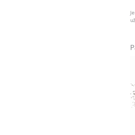
Je
už
P