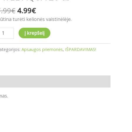
QUA
7.99
€
4.99
€
0
b
ūtina turėti kelionės vaistinėlėje.
Į krepšelį
ategorijos:
Apsaugos priemonės
,
IŠPARDAVIMAS!
mas.