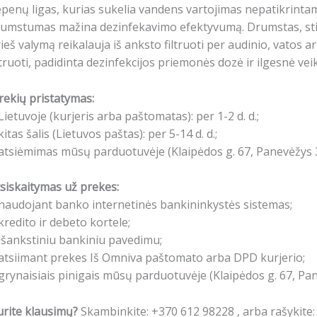
penų ligas, kurias sukelia vandens vartojimas nepatikrintame
umstumas mažina dezinfekavimo efektyvumą. Drumstas, stip
ieš valymą reikalauja iš anksto filtruoti per audinio, vatos 
ltruoti, padidinta dezinfekcijos priemonės dozė ir ilgesnė ve
rekių pristatymas:
Lietuvoje (kurjeris arba paštomatas): per 1-2 d. d.;
kitas šalis (Lietuvos paštas): per 5-14 d. d.;
atsiėmimas mūsų parduotuvėje (Klaipėdos g. 67, Panevėžys 3
siskaitymas už prekes:
naudojant banko internetinės bankininkystės sistemas;
kredito ir debeto kortele;
išankstiniu bankiniu pavedimu;
atsiimant prekes Iš Omniva paštomato arba DPD kurjerio;
grynaisiais pinigais mūsų parduotuvėje (Klaipėdos g. 67, Pa
rite klausimų?
Skambinkite: +370 612 98228 , arba rašykite