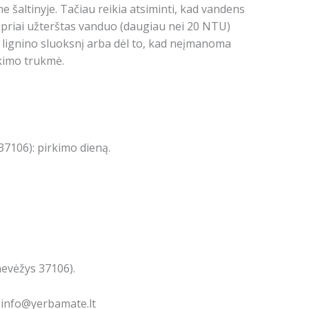
 šaltinyje. Tačiau reikia atsiminti, kad vandens
riai užterštas vanduo (daugiau nei 20 NTU)
ar lignino sluoksnį arba dėl to, kad neįmanoma
ikimo trukmė.
7106): pirkimo dieną.
nevėžys 37106).
: info@yerbamate.lt