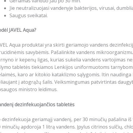
Geriamas vanduo Jau po 30 min.
Jie neutralizuojasi vandenyje bakterijos, virusai, dumblia
Saugus sveikatai.
odėl JAVEL Aqua?
VEL Aqua produktai yra skirti geriamojo vandens dezinfekcijai
rucidinėmis savybėmis. Pašalinkite vandens mikroorganizmus
rnyno ir kepenų ligas, kurias sukelia vandens vartojimas n
lymo tabletės tiekiamos Lenkijos uniformuotoms tarnyboms 
laimės, karo ar kitokio kataklizmo sąlygomis. Itin naudinga l
liaujant į atogrąžų šalis. Veiksmingumas patvirtintas daugyb
saugos ministro leidimus.
ndenį dezinfekuojančios tabletės
e dezinfekuoja geriamąjį vandenį, per 30 minučių pašalina iš
 minučių apdoroja 1 litrą vandens. Įpylus citrinos sulčių, 