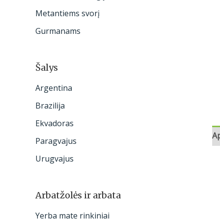
:
Metantiems svorį
Gurmanams
Šalys
Argentina
Brazilija
Ekvadoras
A
Paragvajus
Urugvajus
Arbatžolės ir arbata
Yerba mate rinkiniai