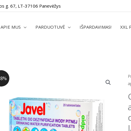
os g. 67, LT-37106 Panevėžys
APIE MUS
PARDUOTUVĖ
IŠPARDAVIMAS!
XXL 
p
P
38%
k
a
G
v
a
d
t
J