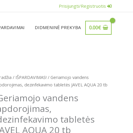
Prisijungti/Registruotis
PARDAVIMAI
DIDMENINĖ PREKYBA
0.00
€
Original
Current
rodukto
radžia
/
IŠPARDAVIMAS!
/ Geriamojo vandens
price
price
iekis:
pdorojimas, dezinfekavimo tabletės JAVEL AQUA 20 tb
was:
is:
eriamojo
Geriamojo vandens
7.99€.
4.99€.
andens
apdorojimas,
pdorojimas,
ezinfekavimo
dezinfekavimo tabletės
abletės
JAVEL AQUA 20 tb
AVEL