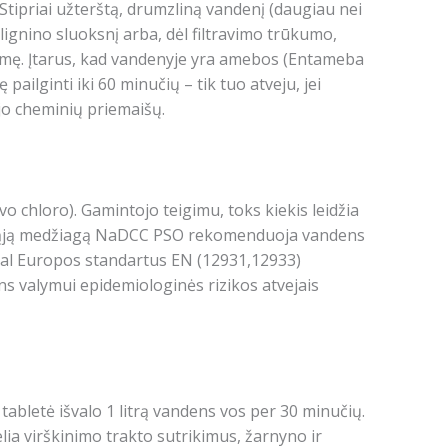
ipriai užterštą, drumzliną vandenį (daugiau nei
 lignino sluoksnį arba, dėl filtravimo trūkumo,
ukmę. Įtarus, kad vandenyje yra amebos (Entameba
pailginti iki 60 minučių – tik tuo atveju, jei
jo cheminių priemaišų.
 chloro). Gamintojo teigimu, toks kiekis leidžia
eikliąją medžiagą NaDCC PSO rekomenduoja vandens
al Europos standartus EN (12931,12933)
s valymui epidemiologinės rizikos atvejais
tabletė išvalo 1 litrą vandens vos per 30 minučių.
ia virškinimo trakto sutrikimus, žarnyno ir