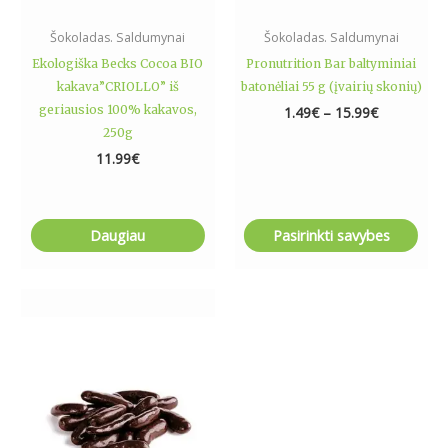
on
the
Šokoladas. Saldumynai
Šokoladas. Saldumynai
product
Ekologiška Becks Cocoa BIO
Pronutrition Bar baltyminiai
page
kakava”CRIOLLO” iš
batonėliai 55 g (įvairių skonių)
geriausios 100% kakavos,
1.49
€
–
15.99
€
250g
11.99
€
Daugiau
Pasirinkti savybes
Price
This
range:
product
5.99€
has
through
16.99€
multiple
variants.
The
options