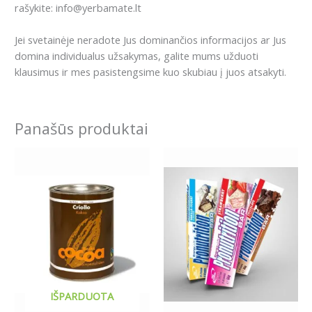
rašykite: info@yerbamate.lt
Jei svetainėje neradote Jus dominančios informacijos ar Jus
domina individualus užsakymas, galite mums užduoti
klausimus ir mes pasistengsime kuo skubiau į juos atsakyti.
Panašūs produktai
Price
This
range:
product
1.49€
has
through
15.99€
multiple
variants.
The
options
may
be
IŠPARDUOTA
chosen