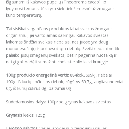
išgaunami iš kakavos pupelių (Theobroma cacao). Jo
lydymosi temperatūra yra šiek tiek žemesnė už žmogaus
kūno temperatūrą.
Tai visiškai veganiškas produktas labai sveikas žmogaus
organizmui, jei vartojamas saikingai. Kakavos sviestas
laikomas širdžiai sveikais riebalais, nes juose yra daug
mononesočiųjų ir polinesočiųjų riebalų. Sveiki riebalai ne tik
palaiko jūsų smegenų sveikatą, bet ir pagerina nuotaiką ir
netgi gali padėti sumažinti cholesterolio kiekį kraujyje.
100g produkto energetinė vertė:
884kcl/3699kj, riebalai
100g, iš kurių sočiosios riebalų rūgštys 59,7g, angliavandeniai
0g, iš kurių cukrūs 0g, baltymai 0g
Sudedamosios dalys:
100proc. grynas kakavos sviestas
Grynasis kiekis
: 125g
Laikymo sąlygos
: vėsiai, atokiai nuo tiesioginių saulės