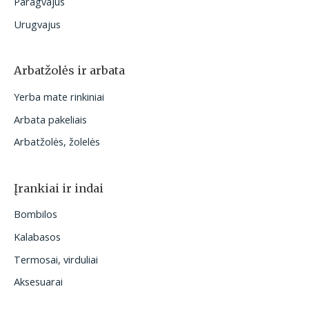
Paragvajus
Urugvajus
Arbatžolės ir arbata
Yerba mate rinkiniai
Arbata pakeliais
Arbatžolės, žolelės
Įrankiai ir indai
Bombilos
Kalabasos
Termosai, virduliai
Aksesuarai