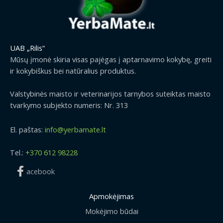
UAB „Rilis“
Mūsų įmonė skiria visas pajėgas į aptarnavimo kokybę, greiti
ir kokybiškus bei natūralius produktus.
Valstybinės maisto ir veterinarijos tarnybos suteiktas maisto
tvarkymo subjekto numeris: Nr. 313
El. paštas:
info@yerbamate.lt
Tel.:
+370 612 98228
acebook
Apmokėjimas
Mokėjimo būdai