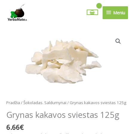
Pereiti
Meniu
prie
Meniu
turinio
produkto
kiekis:
Grynas
kakavos
sviestas
125g
Pradžia
/
Šokoladas. Saldumynai
/ Grynas kakavos sviestas 125g
Grynas kakavos sviestas 125g
6.66
€