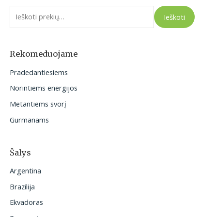
e
Ieškoti
š
k
o
Rekomeduojame
t
Pradedantiesiems
i
Norintiems energijos
:
Metantiems svorį
Gurmanams
Šalys
Argentina
Brazilija
Ekvadoras