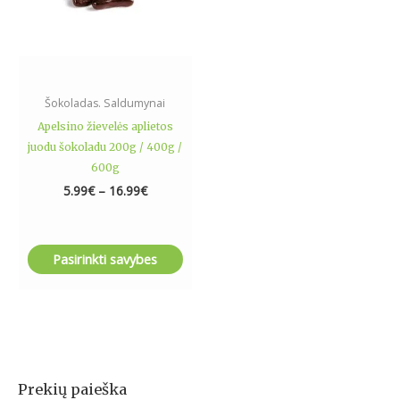
may
be
chosen
on
the
Šokoladas. Saldumynai
product
Apelsino žievelės aplietos
page
juodu šokoladu 200g / 400g /
600g
5.99
€
–
16.99
€
Pasirinkti savybes
Prekių paieška
I