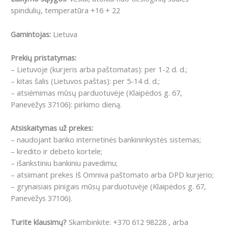
spindulių, temperatūra +16 + 22
Gamintojas:
Lietuva
Prekių pristatymas:
– Lietuvoje (kurjeris arba paštomatas): per 1-2 d. d.;
– kitas šalis (Lietuvos paštas): per 5-14 d. d.;
– atsiėmimas mūsų parduotuvėje (Klaipėdos g. 67,
Panevėžys 37106): pirkimo dieną.
Atsiskaitymas už prekes:
– naudojant banko internetinės bankininkystės sistemas;
– kredito ir debeto kortele;
– išankstiniu bankiniu pavedimu;
– atsiimant prekes Iš Omniva paštomato arba DPD kurjerio;
– grynaisiais pinigais mūsų parduotuvėje (Klaipėdos g. 67,
Panevėžys 37106).
Turite klausimų?
Skambinkite: +370 612 98228 , arba