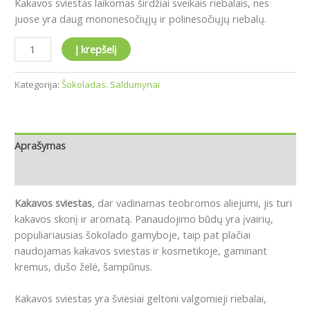
Kakavos sviestas laikomas širdžiai sveikais riebalais, nes
juose yra daug mononesočiųjų ir polinesočiųjų riebalų.
Į krepšelį
Kategorija:
Šokoladas. Saldumynai
Aprašymas
Atsiliepimai (0)
Kakavos sviestas
, dar vadinamas teobromos aliejumi, jis turi
kakavos skonį ir aromatą. Panaudojimo būdų yra įvairių,
populiariausias šokolado gamyboje, taip pat plačiai
naudojamas kakavos sviestas ir kosmetikoje, gaminant
kremus, dušo želė, šampūnus.
Kakavos sviestas yra šviesiai geltoni valgomieji riebalai,