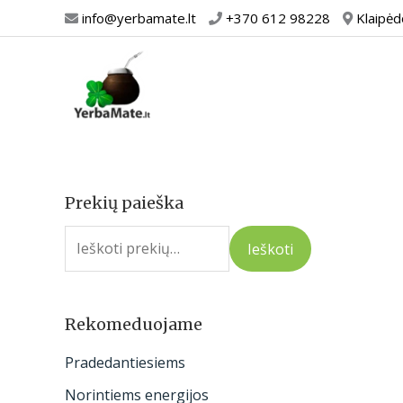
Pereiti
info@yerbamate.lt
+370 612 98228
Klaipėd
prie
turinio
Prekių paieška
I
e
Ieškoti
š
k
o
Rekomeduojame
t
Pradedantiesiems
i
Norintiems energijos