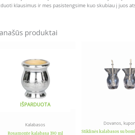
duoti klausimus ir mes pasistengsime kuo skubiau į juos ats
anašūs produktai
IŠPARDUOTA
Dovanos, kupon
Kalabasos
Stiklinės kalabasos su bo
Rosamonte kalabasa 190 ml