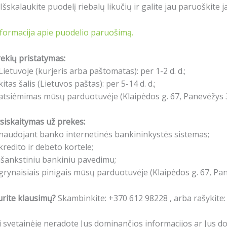
 Išskalaukite puodelį riebalų likučių ir galite jau paruoškite 
formacija apie puodelio paruošimą.
ekių pristatymas:
Lietuvoje (kurjeris arba paštomatas): per 1-2 d. d.;
kitas šalis (Lietuvos paštas): per 5-14 d. d.;
atsiėmimas mūsų parduotuvėje (Klaipėdos g. 67, Panevėžys 3
siskaitymas už prekes:
naudojant banko internetinės bankininkystės sistemas;
kredito ir debeto kortele;
išankstiniu bankiniu pavedimu;
grynaisiais pinigais mūsų parduotuvėje (Klaipėdos g. 67, Pa
rite klausimų?
Skambinkite: +370 612 98228 , arba rašykite
i svetainėje neradote Jus dominančios informacijos ar Jus 