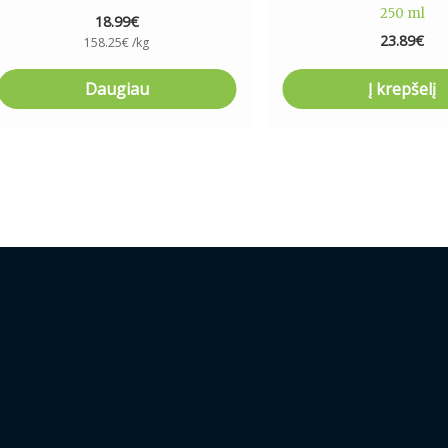
250 ml
18.99
€
23.89
€
158.25
€
/kg
Daugiau
Į krepšelį