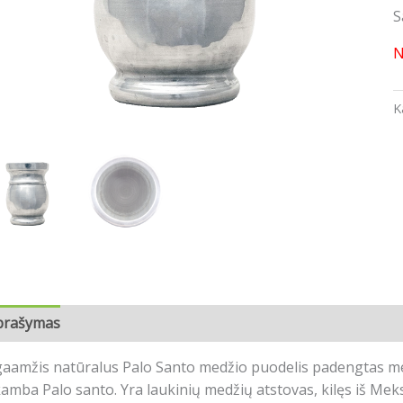
S
N
K
prašymas
Atsiliepimai (0)
gaamžis natūralus Palo Santo medžio puodelis padengtas me
amba Palo santo. Yra laukinių medžių atstovas, kilęs iš Meks