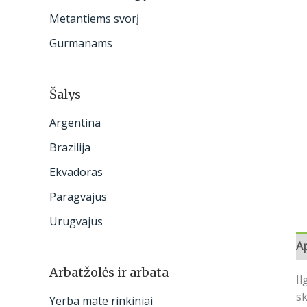
:
Metantiems svorį
Gurmanams
Šalys
Argentina
Brazilija
Ekvadoras
Paragvajus
Urugvajus
A
Arbatžolės ir arbata
Il
sk
Yerba mate rinkiniai