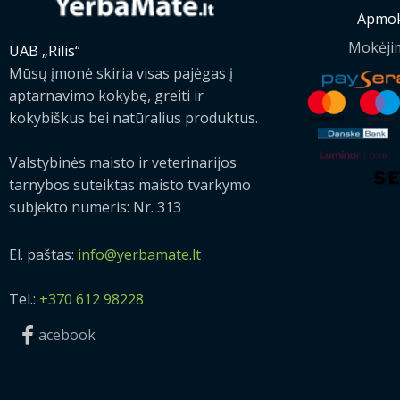
Apmok
Mokėji
UAB „Rilis“
Mūsų įmonė skiria visas pajėgas į
aptarnavimo kokybę, greiti ir
kokybiškus bei natūralius produktus.
Valstybinės maisto ir veterinarijos
tarnybos suteiktas maisto tvarkymo
subjekto numeris: Nr. 313
El. paštas:
info@yerbamate.lt
Tel.:
+370 612 98228
acebook