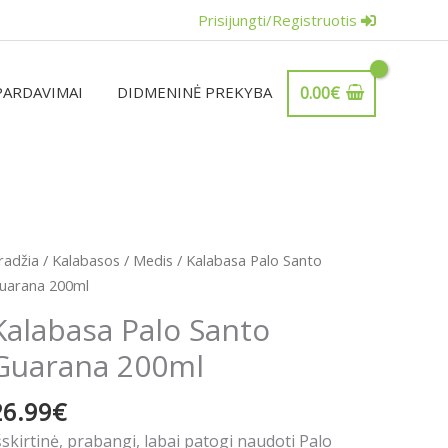
Prisijungti/Registruotis
PARDAVIMAI
DIDMENINĖ PREKYBA
0.00
€
radžia
/
Kalabasos
/
Medis
/ Kalabasa Palo Santo
uarana 200ml
Kalabasa Palo Santo
Guarana 200ml
26.99
€
šskirtinė, prabangi, labai patogi naudoti Palo