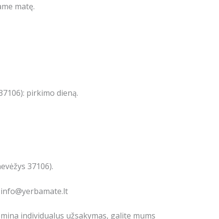
jame matę.
7106): pirkimo dieną.
nevėžys 37106).
: info@yerbamate.lt
domina individualus užsakymas, galite mums