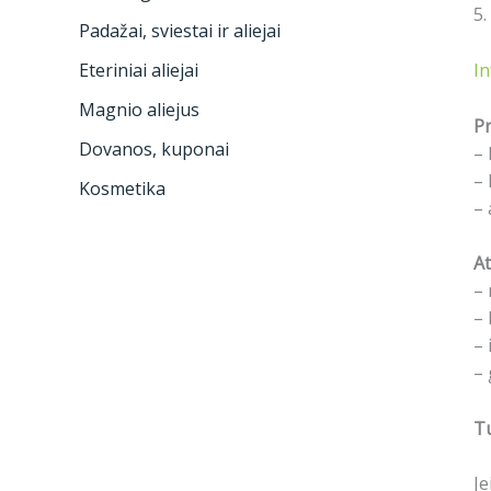
5.
Padažai, sviestai ir aliejai
In
Eteriniai aliejai
Magnio aliejus
Pr
Dovanos, kuponai
– 
– 
Kosmetika
– 
At
– 
– 
– 
– 
Tu
Je