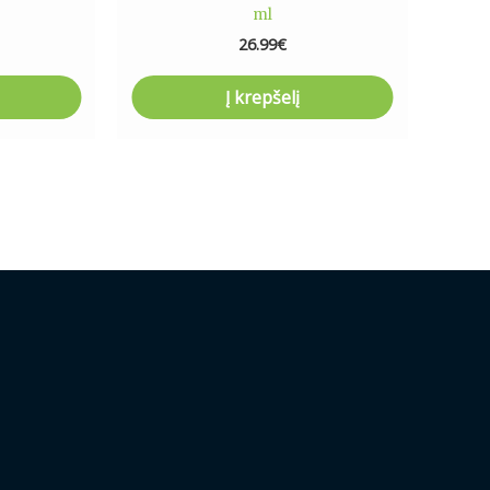
ml
26.99
€
Į krepšelį