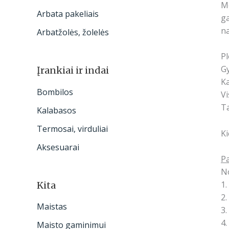
Me
Arbata pakeliais
ga
na
Arbatžolės, žolelės
Pl
Gy
Įrankiai ir indai
Ka
Bombilos
Vi
Ta
Kalabasos
Termosai, virduliai
Ki
Aksesuarai
Pa
No
1.
Kita
2.
Maistas
3.
4.
Maisto gaminimui