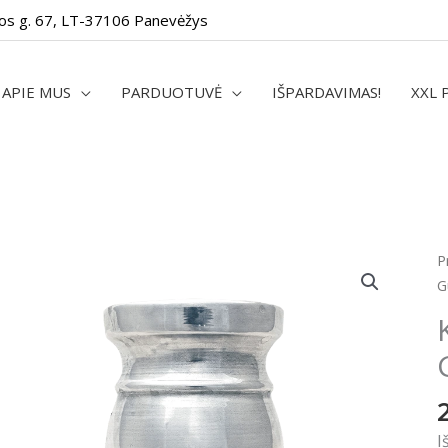
os g. 67, LT-37106 Panevėžys
APIE MUS
PARDUOTUVĖ
IŠPARDAVIMAS!
XXL 
P
G
I