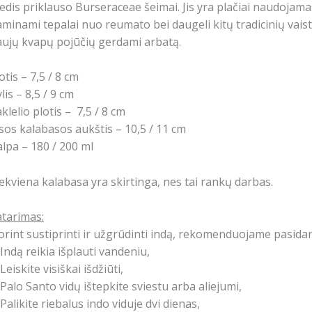
dis priklauso Burseraceae šeimai. Jis yra plačiai naudojama
minami tepalai nuo reumato bei daugeli kitų tradicinių vaistų
ujų kvapų pojūčių gerdami arbatą.
otis – 7,5 / 8 cm
lis – 8,5 / 9 cm
klelio plotis – 7,5 / 8 cm
sos kalabasos aukštis – 10,5 / 11 cm
lpa – 180 / 200 ml
ekviena kalabasa yra skirtinga, nes tai rankų darbas.
tarimas:
rint sustiprinti ir užgrūdinti indą, rekomenduojame pasidar
 Indą reikia išplauti vandeniu,
 Leiskite visiškai išdžiūti,
 Palo Santo vidų ištepkite sviestu arba aliejumi,
 Palikite riebalus indo viduje dvi dienas,