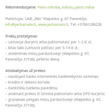
Rekomenduojame
:
Pieno milteliai
,
kokosų pieno miltai
Platintojas: UAB „Rilis“ Klaipėdos g. 67 Panevėžys.
info@yerbamate.lt
,
www.yerbamate.lt
, Tel: +37061298228
Prekių pristatymas:
– Lietuvoje (kurjeris arba paštomatas): per 1-2 d. d.;
– kitas šalis (Lietuvos paštas): per 5-14 d. d.;
– atsiėmimas mūsų parduotuvėje (Klaipėdos g. 67,
Panevėžys 37106): pirkimo dieną.
Atsiskaitymas už prekes:
– naudojant banko internetinės bankininkystės sistemas;
– kredito ir debeto kortele;
– išankstiniu bankiniu pavedimu;
– atsiimant prekes Iš Omniva paštomato arba DPD kurjerio;
– grynaisiais pinigais mūsų parduotuvėje (Klaipėdos g. 67,
Panevėžys 37106).