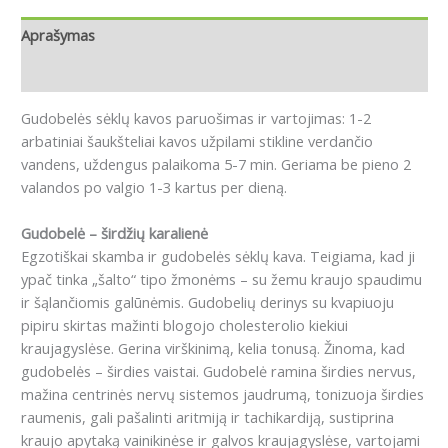
Aprašymas
Atsiliepimai (0)
Gudobelės sėklų kavos paruošimas ir vartojimas: 1-2
arbatiniai šaukšteliai kavos užpilami stikline verdančio
vandens, uždengus palaikoma 5-7 min. Geriama be pieno 2
valandos po valgio 1-3 kartus per dieną.
Gudobelė – širdžių karalienė
Egzotiškai skamba ir gudobelės sėklų kava. Teigiama, kad ji
ypač tinka „šalto“ tipo žmonėms – su žemu kraujo spaudimu
ir šąlančiomis galūnėmis. Gudobelių derinys su kvapiuoju
pipiru skirtas mažinti blogojo cholesterolio kiekiui
kraujagyslėse. Gerina virškinimą, kelia tonusą. Žinoma, kad
gudobelės – širdies vaistai. Gudobelė ramina širdies nervus,
mažina centrinės nervų sistemos jaudrumą, tonizuoja širdies
raumenis, gali pašalinti aritmiją ir tachikardiją, sustiprina
kraujo apytaką vainikinėse ir galvos kraujagyslėse, vartojami