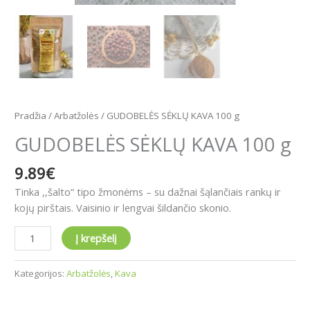
Pradžia
/
Arbatžolės
/ GUDOBELĖS SĖKLŲ KAVA 100 g
GUDOBELĖS SĖKLŲ KAVA 100 g
9.89
€
Tinka ,,šalto“ tipo žmonėms – su dažnai šąlančiais rankų ir
kojų pirštais. Vaisinio ir lengvai šildančio skonio.​
Į krepšelį
Kategorijos:
Arbatžolės
,
Kava