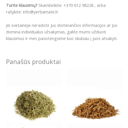
Turite klausimų?
Skambinkite: +370 612 98228 , arba
rašykite: info@yerbamate.lt
Jei svetainėje neradote Jus dominančios informacijos ar Jus
domina individualus užsakymas, galite mums užduoti
klausimus ir mes pasistengsime kuo skubiau į juos atsakyti.
Panašūs produktai
Price
Price
This
This
range:
range:
product
product
4.99€
5.79€
has
has
through
through
59.89€
22.89€
multiple
multiple
variants.
variants.
The
The
options
options
may
may
be
be