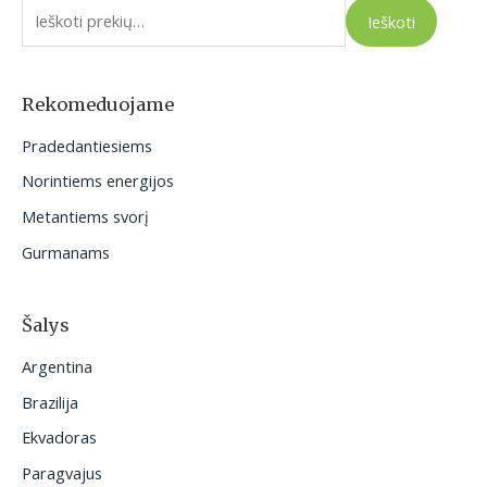
e
Ieškoti
š
k
o
Rekomeduojame
t
Pradedantiesiems
i
Norintiems energijos
:
Metantiems svorį
Gurmanams
Šalys
Argentina
Brazilija
Ekvadoras
Paragvajus