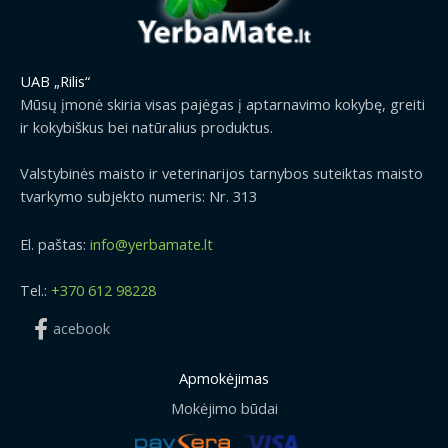
UAB „Rilis“
Mūsų įmonė skiria visas pajėgas į aptarnavimo kokybę, greiti
ir kokybiškus bei natūralius produktus.
Valstybinės maisto ir veterinarijos tarnybos suteiktas maisto
tvarkymo subjekto numeris: Nr. 313
El. paštas:
info@yerbamate.lt
Tel.:
+370 612 98228
acebook
Apmokėjimas
Mokėjimo būdai