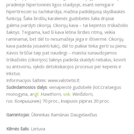
pradinėje hipertoninės ligos stadijoje, esant nemigai ir
hipertireozei su tachikardija, mažina padidėjusią skydliaukės
funkciją. Šalia širdžių karalienės gudobelės šalia drąsiai
galima įvardyti cikoriją. Cikorijų kava – tai kepintos trūkažolės
šaknys. Teigiama, kad ši kava lėtina širdies ritmą, veikia
raminamai, bet dėl to nesumažėja jėga ir ištvermė. Cikorijų
kava padeda įsisavinti kalcį, dėl to puikiai tinka gerti su pienu.
Kavos tirščiai taip pat naudingi – maistui sunaudojamos
trūkažolės (cikorijos) šaknys padeda skaidyti riebalus, kovoti
su antsvoriu, vykdo detoksikacijos procesus per kepenis ir
inkstus.
Informacijos šaltinis: www.valstietis.lt
Sudedamosios dalys
: vienapiestė gudobelė (lot.Crataegus
monogyna, a
ngl.
Hawthorn
,
vok.
Weißdorn
,
rus. боярышник) 70 proc., kvapusis pipiras 30 proc.
Gamintojas
: Ūkininkas Ramūnas Daugelavičius
Kilmės šalis
: Lietuva