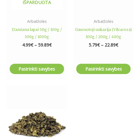
IŠPARDUOTA
chosen
chosen
on
on
the
the
Arbatžolės
Arbatžolės
product
product
Damiana lapai 50g / 100g /
Gauruotoji unkarija (Vilcacora)
page
page
300g / 1000g
100g / 200g / 400g
4.99
€
–
59.89
€
5.79
€
–
22.89
€
Pasirinkti savybes
Pasirinkti savybes
Price
This
range:
product
2.99€
has
through
13.99€
multiple
variants.
The
options
may