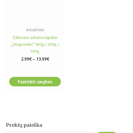
be
chosen
on
the
Arbatžolės
product
Žaliosios arbatos lapeliai
page
„Gunpowder” 100g / 200g /
500g
2.99
€
–
13.99
€
Pasirinkti savybes
Prekių paieška
I