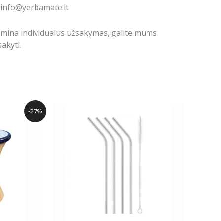
: info@yerbamate.lt
domina individualus užsakymas, galite mums
akyti.
l
Current
-27%
price
is:
.
10.99€.