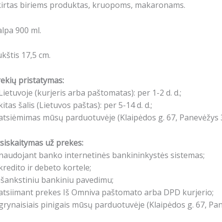
kirtas biriems produktas, kruopoms, makaronams.
lpa 900 ml.
kštis 17,5 cm.
ekių pristatymas:
Lietuvoje (kurjeris arba paštomatas): per 1-2 d. d.;
kitas šalis (Lietuvos paštas): per 5-14 d. d.;
atsiėmimas mūsų parduotuvėje (Klaipėdos g. 67, Panevėžys 3
siskaitymas už prekes:
naudojant banko internetinės bankininkystės sistemas;
kredito ir debeto kortele;
išankstiniu bankiniu pavedimu;
atsiimant prekes Iš Omniva paštomato arba DPD kurjerio;
grynaisiais pinigais mūsų parduotuvėje (Klaipėdos g. 67, Pa