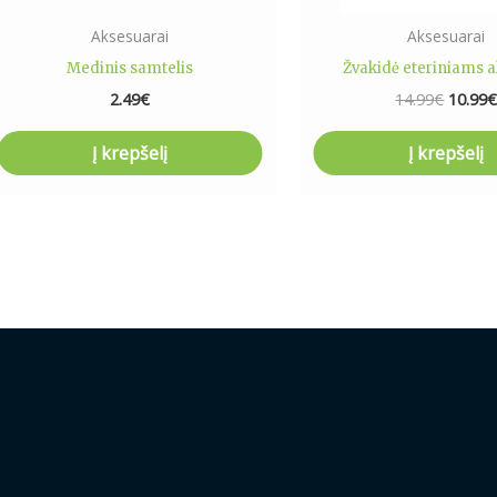
Aksesuarai
Aksesuarai
Medinis samtelis
Žvakidė eteriniams a
2.49
€
14.99
€
10.99
Į krepšelį
Į krepšelį