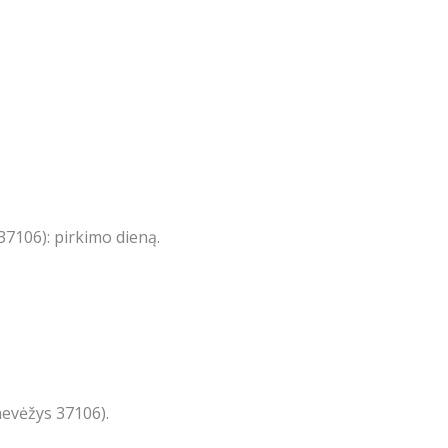
7106): pirkimo dieną.
nevėžys 37106).