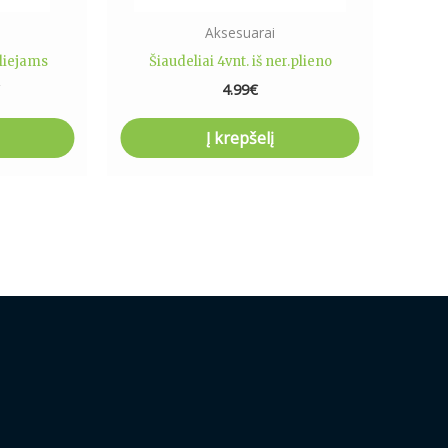
Aksesuarai
liejams
Šiaudeliai 4vnt. iš ner.plieno
€
4.99
€
Į krepšelį