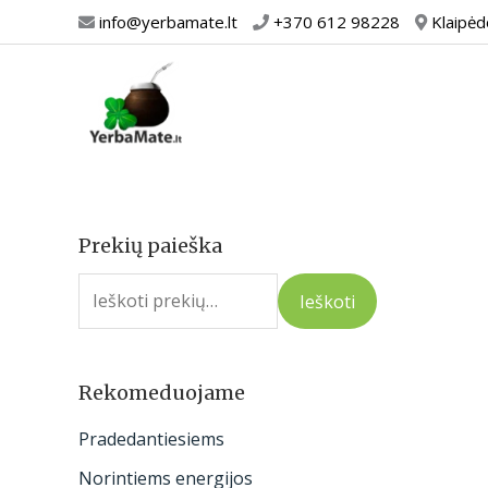
Pereiti
info@yerbamate.lt
+370 612 98228
Klaipėd
prie
turinio
Prekių paieška
I
e
Ieškoti
š
k
o
Rekomeduojame
t
Pradedantiesiems
i
Norintiems energijos