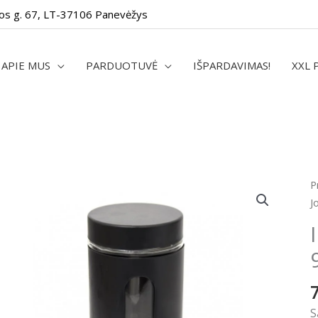
os g. 67, LT-37106 Panevėžys
APIE MUS
PARDUOTUVĖ
IŠPARDAVIMAS!
XXL 
p
P
k
J
I
p
i
s
9
J
S