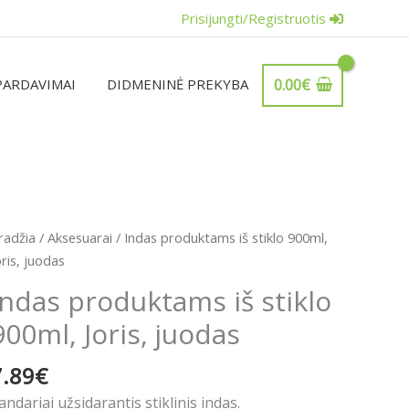
Prisijungti/Registruotis
PARDAVIMAI
DIDMENINĖ PREKYBA
0.00
€
rodukto
radžia
/
Aksesuarai
/ Indas produktams iš stiklo 900ml,
iekis:
oris, juodas
ndas
Indas produktams iš stiklo
roduktams
900ml, Joris, juodas
š
tiklo
7.89
€
00ml,
oris,
andariai užsidarantis stiklinis indas.