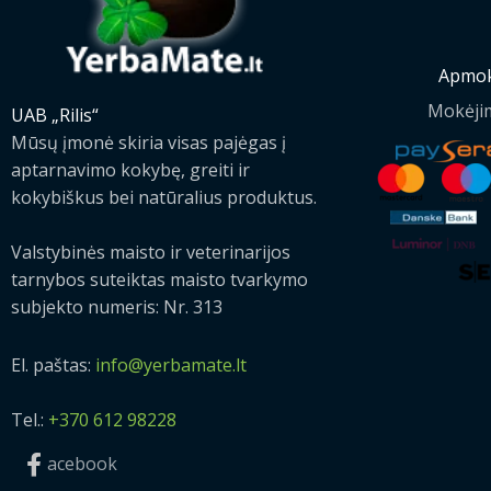
Apmok
Mokėji
UAB „Rilis“
Mūsų įmonė skiria visas pajėgas į
aptarnavimo kokybę, greiti ir
kokybiškus bei natūralius produktus.
Valstybinės maisto ir veterinarijos
tarnybos suteiktas maisto tvarkymo
subjekto numeris: Nr. 313
El. paštas:
info@yerbamate.lt
Tel.:
+370 612 98228
acebook