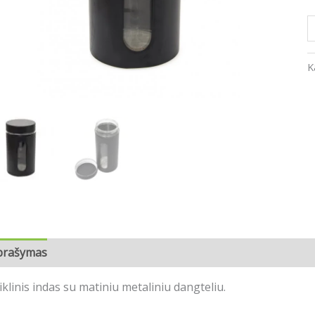
j
K
prašymas
Atsiliepimai (0)
iklinis indas su matiniu metaliniu dangteliu.