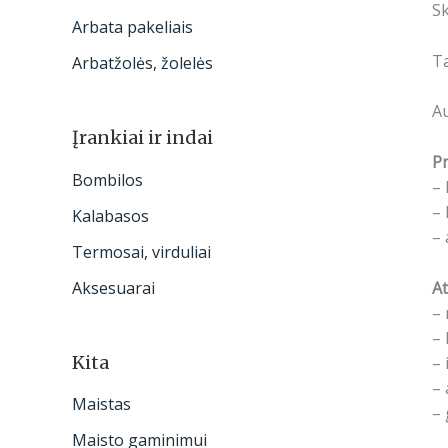
S
Arbata pakeliais
Ta
Arbatžolės, žolelės
Au
Įrankiai ir indai
Pr
Bombilos
– 
– 
Kalabasos
– 
Termosai, virduliai
At
Aksesuarai
– 
– 
Kita
– 
– 
Maistas
– 
Maisto gaminimui