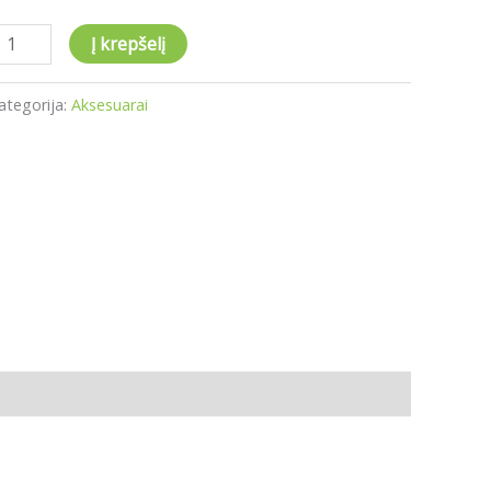
uodas
Į krepšelį
ategorija:
Aksesuarai