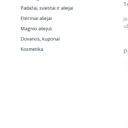
Tu
Padažai, sviestai ir aliejai
Eteriniai aliejai
Je
už
Magnio aliejus
Dovanos, kuponai
Kosmetika
P