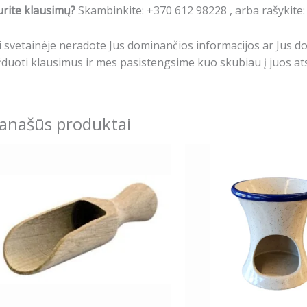
rite klausimų?
Skambinkite: +370 612 98228 , arba rašykite
i svetainėje neradote Jus dominančios informacijos ar Jus 
duoti klausimus ir mes pasistengsime kuo skubiau į juos ats
anašūs produktai
Origina
price
was:
14.99€