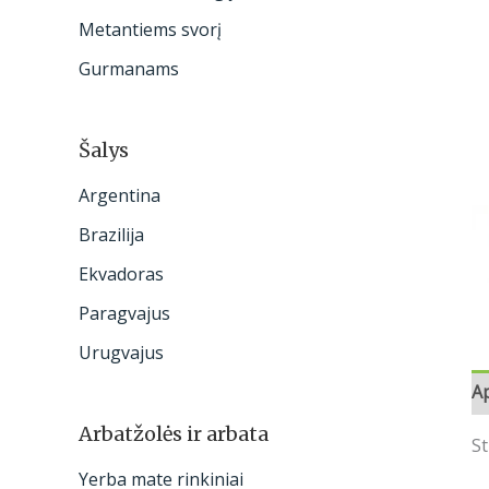
:
Metantiems svorį
Gurmanams
Šalys
Argentina
Brazilija
Ekvadoras
Paragvajus
Urugvajus
A
Arbatžolės ir arbata
St
Yerba mate rinkiniai