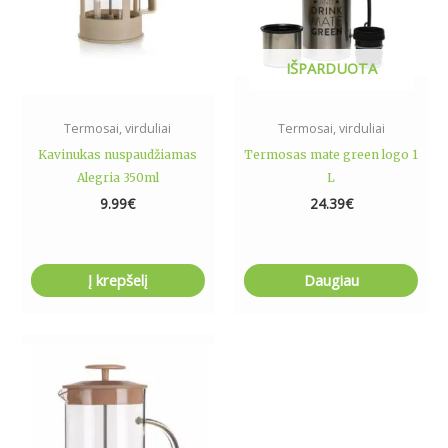
IŠPARDUOTA
Termosai, virduliai
Termosai, virduliai
Kavinukas nuspaudžiamas
Termosas mate green logo 1
Alegria 350ml
L
9.99
€
24.39
€
Į krepšelį
Daugiau