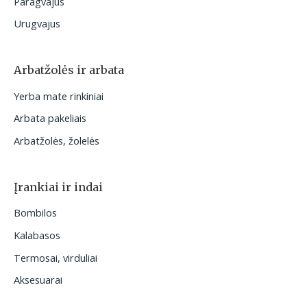
Paragvajus
Urugvajus
Arbatžolės ir arbata
Yerba mate rinkiniai
Arbata pakeliais
Arbatžolės, žolelės
Įrankiai ir indai
Bombilos
Kalabasos
Termosai, virduliai
Aksesuarai