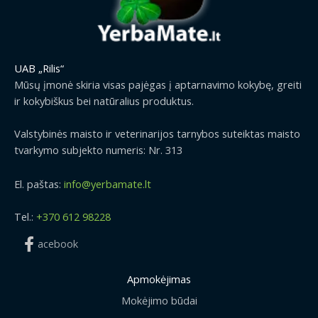
UAB „Rilis“
Mūsų įmonė skiria visas pajėgas į aptarnavimo kokybę, greiti
ir kokybiškus bei natūralius produktus.
Valstybinės maisto ir veterinarijos tarnybos suteiktas maisto
tvarkymo subjekto numeris: Nr. 313
El. paštas:
info@yerbamate.lt
Tel.:
+370 612 98228
acebook
Apmokėjimas
Mokėjimo būdai