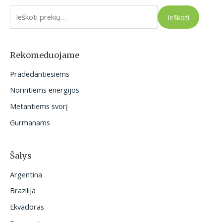
e
Ieškoti
š
k
o
Rekomeduojame
t
Pradedantiesiems
i
Norintiems energijos
:
Metantiems svorį
Gurmanams
Šalys
Argentina
Brazilija
Ekvadoras