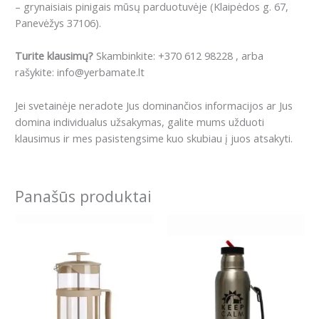
– grynaisiais pinigais mūsų parduotuvėje (Klaipėdos g. 67,
Panevėžys 37106).
Turite klausimų?
Skambinkite: +370 612 98228 , arba
rašykite: info@yerbamate.lt
Jei svetainėje neradote Jus dominančios informacijos ar Jus
domina individualus užsakymas, galite mums užduoti
klausimus ir mes pasistengsime kuo skubiau į juos atsakyti.
Panašūs produktai