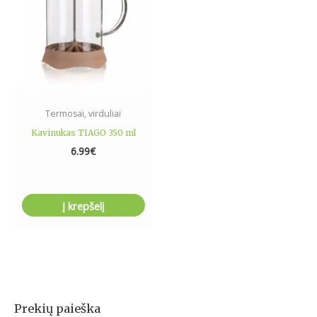
Termosai, virduliai
Kavinukas TIAGO 350 ml
6.99
€
Į krepšelį
Prekių paieška
I