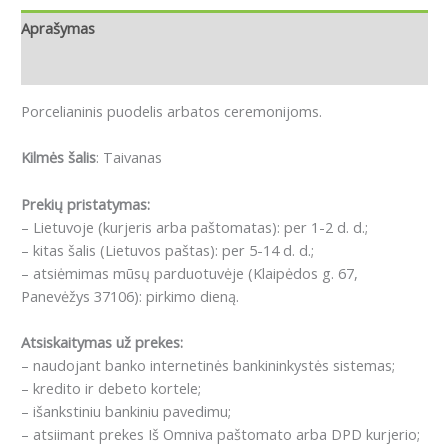
Aprašymas
Atsiliepimai (0)
Porcelianinis puodelis arbatos ceremonijoms.
Kilmės šalis
: Taivanas
Prekių pristatymas:
– Lietuvoje (kurjeris arba paštomatas): per 1-2 d. d.;
– kitas šalis (Lietuvos paštas): per 5-14 d. d.;
– atsiėmimas mūsų parduotuvėje (Klaipėdos g. 67,
Panevėžys 37106): pirkimo dieną.
Atsiskaitymas už prekes:
– naudojant banko internetinės bankininkystės sistemas;
– kredito ir debeto kortele;
– išankstiniu bankiniu pavedimu;
– atsiimant prekes Iš Omniva paštomato arba DPD kurjerio;