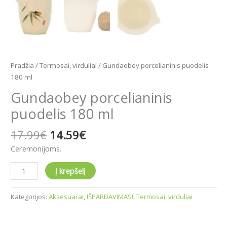
Pradžia
/
Termosai, virduliai
/ Gundaobey porcelianinis puodelis
180 ml
Gundaobey porcelianinis
puodelis 180 ml
17.99
€
14.59
€
Ceremonijoms.
Į krepšelį
Kategorijos:
Aksesuarai
,
IŠPARDAVIMAS!
,
Termosai, virduliai