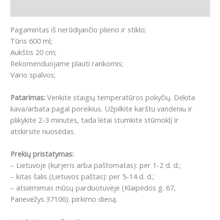
Atsiliepimai (0)
Pagamintas iš nerūdijančio plieno ir stiklo;
Tūris 600 ml;
Aukštis 20 cm;
Rekomenduojame plauti rankomis;
Vario spalvos;
Patarimas:
Venkite staigių temperatūros pokyčių. Dėkita
kava/arbata pagal poreikius. Užpilkite karštu vandeniu ir
plikykite 2-3 minutes, tada lėtai stumkite stūmoklį ir
atskirsite nuosėdas.
Prekių pristatymas:
– Lietuvoje (kurjeris arba paštomatas): per 1-2 d. d.;
– kitas šalis (Lietuvos paštas): per 5-14 d. d.;
– atsiėmimas mūsų parduotuvėje (Klaipėdos g. 67,
Panevėžys 37106): pirkimo dieną.