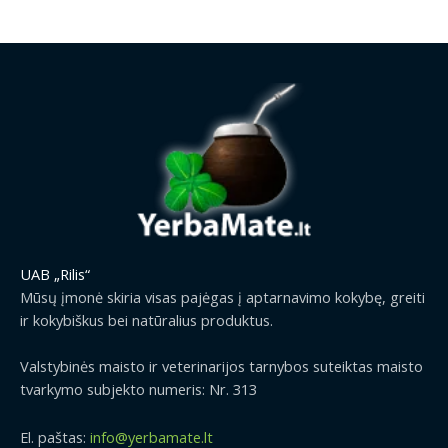
UAB „Rilis“
Mūsų įmonė skiria visas pajėgas į aptarnavimo kokybę, greiti
ir kokybiškus bei natūralius produktus.
Valstybinės maisto ir veterinarijos tarnybos suteiktas maisto
tvarkymo subjekto numeris: Nr. 313
El. paštas:
info@yerbamate.lt