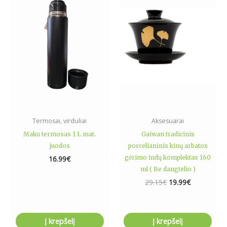
was:
is:
29.15€.
19.99€.
Termosai, virduliai
Aksesuarai
Maku termosas 1 L mat.
Gaiwan tradicinis
juodos
porcelianinis kinų arbatos
gėrimo indų komplektas 160
16.99
€
ml ( Be dangtelio )
29.15
€
19.99
€
Į krepšelį
Į krepšelį