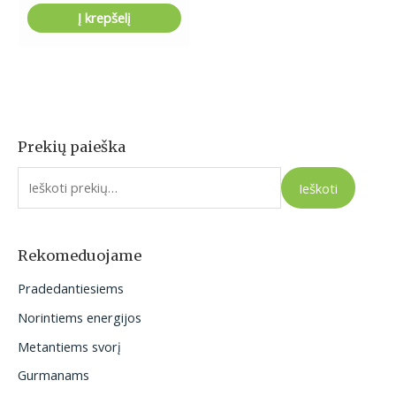
Į krepšelį
Prekių paieška
I
e
Ieškoti
š
k
o
Rekomeduojame
t
Pradedantiesiems
i
Norintiems energijos
:
Metantiems svorį
Gurmanams