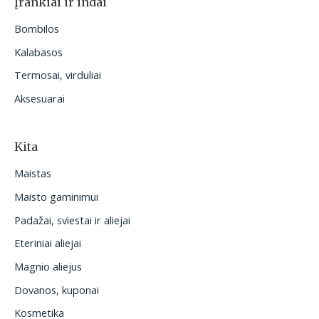
Įrankiai ir indai
Bombilos
Kalabasos
Termosai, virduliai
Aksesuarai
Kita
Maistas
Maisto gaminimui
Padažai, sviestai ir aliejai
Eteriniai aliejai
Magnio aliejus
Dovanos, kuponai
Kosmetika