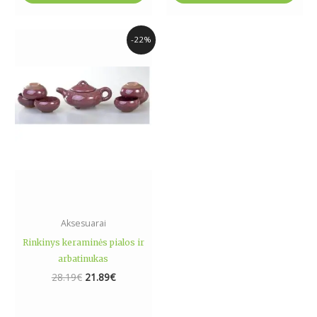
Original
Current
-22%
price
price
was:
is:
28.19€.
21.89€.
Aksesuarai
Rinkinys keraminės pialos ir
arbatinukas
28.19
€
21.89
€