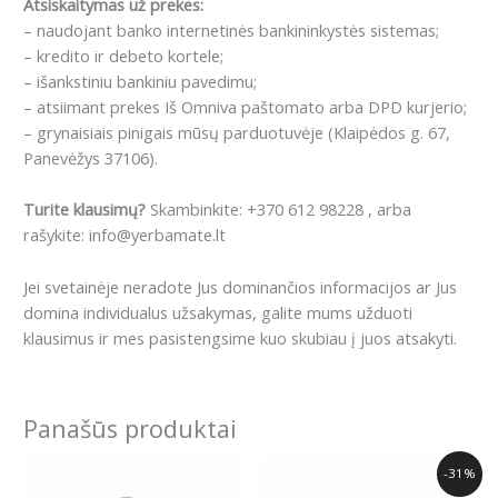
Atsiskaitymas už prekes:
– naudojant banko internetinės bankininkystės sistemas;
– kredito ir debeto kortele;
– išankstiniu bankiniu pavedimu;
– atsiimant prekes Iš Omniva paštomato arba DPD kurjerio;
– grynaisiais pinigais mūsų parduotuvėje (Klaipėdos g. 67,
Panevėžys 37106).
Turite klausimų?
Skambinkite: +370 612 98228 , arba
rašykite: info@yerbamate.lt
Jei svetainėje neradote Jus dominančios informacijos ar Jus
domina individualus užsakymas, galite mums užduoti
klausimus ir mes pasistengsime kuo skubiau į juos atsakyti.
Panašūs produktai
Original
Current
-31%
price
price