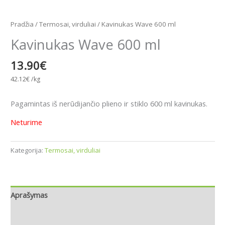
Pradžia
/
Termosai, virduliai
/ Kavinukas Wave 600 ml
Kavinukas Wave 600 ml
13.90
€
42.12
€
/kg
Pagamintas iš nerūdijančio plieno ir stiklo 600 ml kavinukas.
Neturime
Kategorija:
Termosai, virduliai
Aprašymas
Papildoma informacija