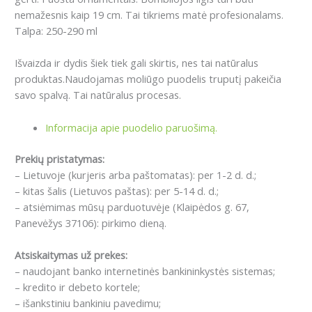
nemažesnis kaip 19 сm. Tai tikriems matė profesionalams.
Talpa: 250-290 ml
Išvaizda ir dydis šiek tiek gali skirtis, nes tai natūralus
produktas.Naudojamas moliūgo puodelis truputį pakeičia
savo spalvą. Tai natūralus procesas.
Informacija apie puodelio paruošimą.
Prekių pristatymas:
– Lietuvoje (kurjeris arba paštomatas): per 1-2 d. d.;
– kitas šalis (Lietuvos paštas): per 5-14 d. d.;
– atsiėmimas mūsų parduotuvėje (Klaipėdos g. 67,
Panevėžys 37106): pirkimo dieną.
Atsiskaitymas už prekes:
– naudojant banko internetinės bankininkystės sistemas;
– kredito ir debeto kortele;
– išankstiniu bankiniu pavedimu;