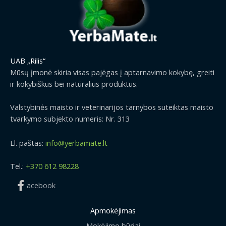
UAB „Rilis“
Mūsų įmonė skiria visas pajėgas į aptarnavimo kokybę, greiti
ir kokybiškus bei natūralius produktus.
Valstybinės maisto ir veterinarijos tarnybos suteiktas maisto
tvarkymo subjekto numeris: Nr. 313
El. paštas:
info@yerbamate.lt
Tel.:
+370 612 98228
acebook
Apmokėjimas
Mokėjimo būdai