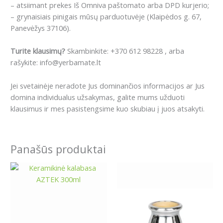
– atsiimant prekes Iš Omniva paštomato arba DPD kurjerio;
– grynaisiais pinigais mūsų parduotuvėje (Klaipėdos g. 67,
Panevėžys 37106).
Turite klausimų?
Skambinkite: +370 612 98228 , arba
rašykite: info@yerbamate.lt
Jei svetainėje neradote Jus dominančios informacijos ar Jus
domina individualus užsakymas, galite mums užduoti
klausimus ir mes pasistengsime kuo skubiau į juos atsakyti.
Panašūs produktai