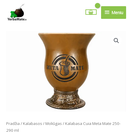
Pereiti
Meniu
prie
Meniu
turinio
Pradžia
/
Kalabasos
/
Moliūgas
/ Kalabasa Cuia Meta Mate 250-
290 ml