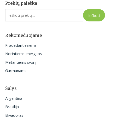
Prekių paieška
I
e
Ieškoti
š
k
o
Rekomeduojame
t
Pradedantiesiems
i
Norintiems energijos
:
Metantiems svorį
Gurmanams
Šalys
Argentina
Brazilija
Ekvadoras