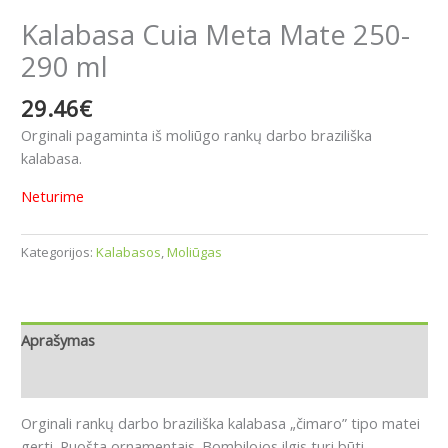
Kalabasa Cuia Meta Mate 250-
290 ml
29.46
€
Orginali pagaminta iš moliūgo rankų darbo braziliška
kalabasa.
Neturime
Kategorijos:
Kalabasos
,
Moliūgas
Aprašymas
Atsiliepimai (0)
Orginali rankų darbo braziliška kalabasa „čimaro” tipo matei
gerti. Puošta ornamentais. Bombilojos ilgis turi būti