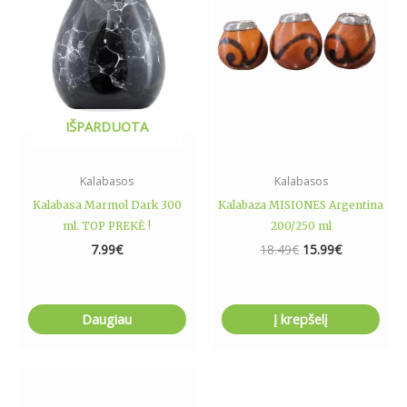
IŠPARDUOTA
Kalabasos
Kalabasos
Kalabasa Marmol Dark 300
Kalabaza MISIONES Argentina
ml. TOP PREKĖ !
200/250 ml
7.99
€
18.49
€
15.99
€
Daugiau
Į krepšelį