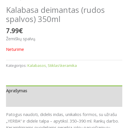
Kalabasa deimantas (rudos
spalvos) 350ml
7.99
€
Žemiškų spalvų.
Neturime
Kategorijos:
Kalabasos
,
Stiklas\keramika
Aprašymas
Atsiliepimai (0)
Patogus naudoti, didelis indas, unikalios formos, su užrašu
„YERBA“ ir didele talpa – apytiksl. 350–390 ml. Rankų darbo.
Keramikiniams puodeliams nereikia jokių paruošiamųjų