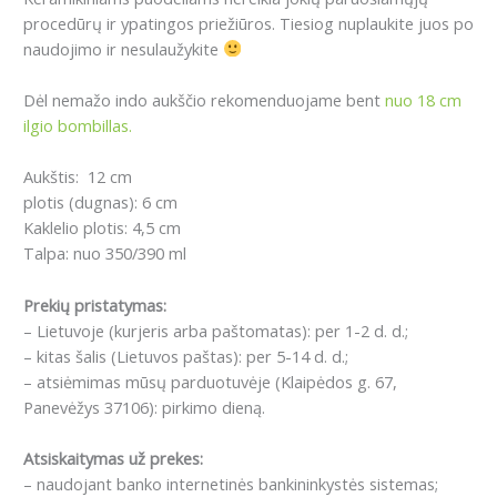
procedūrų ir ypatingos priežiūros.
Tiesiog nuplaukite juos po
naudojimo ir nesulaužykite
Dėl nemažo indo aukščio rekomenduojame bent
nuo 18 cm
ilgio bombillas.
Aukštis: 12 cm
plotis (dugnas): 6 cm
Kaklelio plotis: 4,5 cm
Talpa: nuo 350/390 ml
Prekių pristatymas:
– Lietuvoje (kurjeris arba paštomatas): per 1-2 d. d.;
– kitas šalis (Lietuvos paštas): per 5-14 d. d.;
– atsiėmimas mūsų parduotuvėje (Klaipėdos g. 67,
Panevėžys 37106): pirkimo dieną.
Atsiskaitymas už prekes:
– naudojant banko internetinės bankininkystės sistemas;