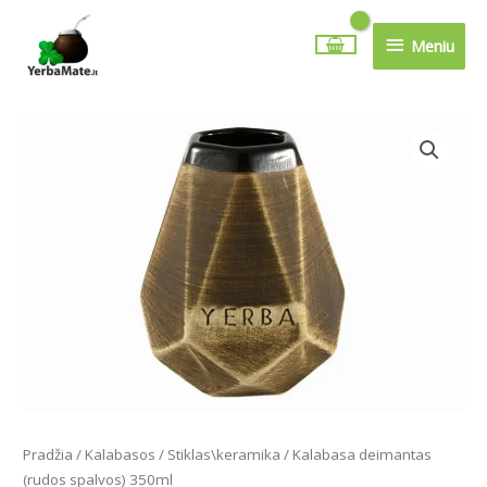
Pereiti
Meniu
prie
Meniu
turinio
Pradžia
/
Kalabasos
/
Stiklas\keramika
/ Kalabasa deimantas
(rudos spalvos) 350ml