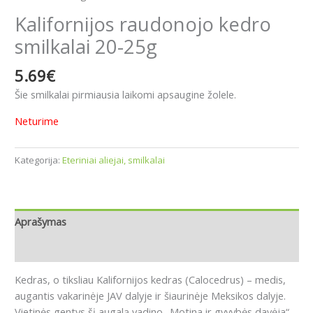
Kalifornijos raudonojo kedro
smilkalai 20-25g
5.69
€
Šie smilkalai pirmiausia laikomi apsaugine žolele.
Neturime
Kategorija:
Eteriniai aliejai, smilkalai
Aprašymas
Atsiliepimai (0)
Kedras, o tiksliau Kalifornijos kedras (Calocedrus) – medis,
augantis vakarinėje JAV dalyje ir šiaurinėje Meksikos dalyje.
Vietinės gentys šį augalą vadino „Motina ir gyvybės davėja“.