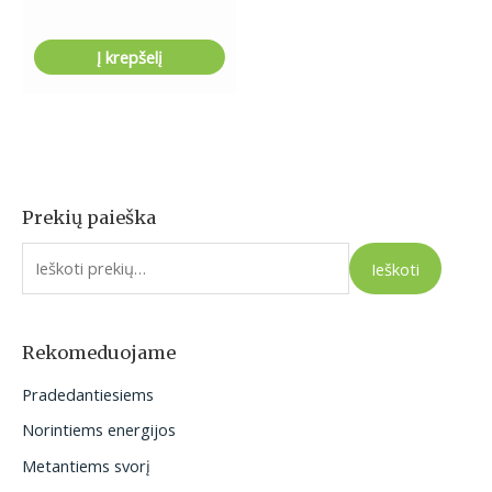
Į krepšelį
Prekių paieška
I
e
Ieškoti
š
k
o
Rekomeduojame
t
Pradedantiesiems
i
Norintiems energijos
:
Metantiems svorį