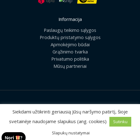
Informacija
Paslaugų teikimo sąlygos
Produktų pristatymo sąlygos
Apmokėjimo būdai
Grąžinimo tvarka
Privatumo politika
Mūsų partneriai
2026 © Visos teisės saugomos | UAB „Rilis“
Siekdami užtikrinti geriausią Jūsų naršymo patirtį, šioje
svetainėje naudojame slapukus (ang. cookies)
Sutinku
Sprendimas:
MEDIAERN
Slapukų nustatymai
Nori
?