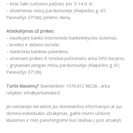
– kitas šalis (Lietuvos paštas): per 5-14 d. d.;
– atsiėmimas mūsų parduotuvėje (Klaipėdos g. 67,
Panevėžys 37106): pirkimo dieną.
Atsiskaitymas už prekes:
– naudojant banko internetinės bankininkystės sistemas;
– kredito ir debeto kortele;
– išankstiniu bankiniu pavedimu;
– atsiimant prekes Iš Omniva paštomato arba DPD kurjerio;
– grynaisiais pinigais mūsų parduotuvėje (Klaipėdos g. 67,
Panevėžys 37106).
Turite klausimų?
Skambinkite: +370 612 98228 , arba
rašykite: info@yerbamate.lt
Jei svetainėje neradote Jus dominančios informacijos ar Jus
domina individualus užsakymas, galite mums užduoti
klausimus ir mes pasistengsime kuo skubiau į juos atsakyti.