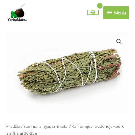
Pereiti
Meniu
prie
Meniu
turinio
Pradžia
/
Eteriniai aliejai, smilkalai
/ Kalifornijos raudonojo kedro
smilkalai 20-25g