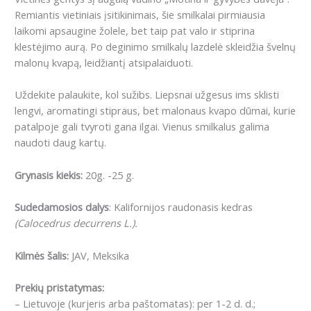
Remiantis vietiniais įsitikinimais, šie smilkalai pirmiausia
laikomi apsaugine žolele, bet taip pat valo ir stiprina
klestėjimo aurą.
Po deginimo smilkalų lazdelė skleidžia švelnų
malonų kvapą, leidžiantį atsipalaiduoti.
Uždekite
palaukite, kol sužibs.
Liepsnai užgesus ims sklisti
lengvi, aromatingi stipraus, bet malonaus kvapo dūmai, kurie
patalpoje gali tvyroti gana ilgai.
Vienus smilkalus galima
naudoti daug kartų.
Grynasis kiekis:
20g. -25 g.
Sudedamosios dalys
:
Kalifornijos raudonasis kedras
(Calocedrus decurrens L.).
Kilmės šalis:
JAV, Meksika
Prekių pristatymas:
– Lietuvoje (kurjeris arba paštomatas): per 1-2 d. d.;