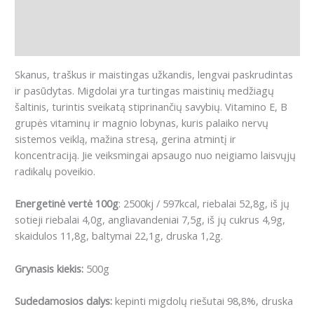
Papildoma informacija
Atsiliepimai (0)
Skanus, traškus ir maistingas užkandis, lengvai paskrudintas
ir pasūdytas.
Migdolai yra turtingas maistinių medžiagų
šaltinis, turintis sveikatą stiprinančių savybių.
Vitamino E, B
grupės vitaminų ir magnio lobynas, kuris palaiko nervų
sistemos veiklą, mažina stresą, gerina atmintį ir
koncentraciją.
Jie veiksmingai apsaugo nuo neigiamo laisvųjų
radikalų poveikio.
Energetinė vertė 100g
: 2500kj / 597kcal, riebalai 52,8g, iš jų
sotieji riebalai 4,0g, angliavandeniai 7,5g, iš jų cukrus 4,9g,
skaidulos 11,8g, baltymai 22,1g, druska 1,2g.
Grynasis kiekis:
500g
Sudedamosios dalys:
kepinti migdolų riešutai 98,8%, druska