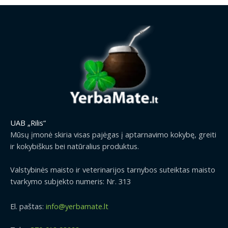
UAB „Rilis“
Mūsų įmonė skiria visas pajėgas į aptarnavimo kokybę, greiti
ir kokybiškus bei natūralius produktus.
Valstybinės maisto ir veterinarijos tarnybos suteiktas maisto
tvarkymo subjekto numeris: Nr. 313
El. paštas:
info@yerbamate.lt