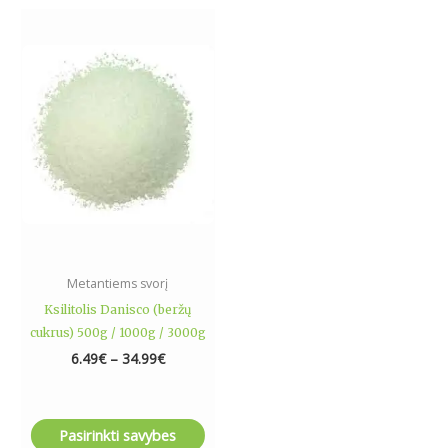
Price
This
range:
product
6.49€
has
through
34.99€
multiple
variants.
The
options
may
be
chosen
on
the
Metantiems svorį
product
Ksilitolis Danisco (beržų
page
cukrus) 500g / 1000g / 3000g
6.49
€
–
34.99
€
Pasirinkti savybes