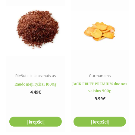
Riešutai ir kitas maistas
Gurmanams
JACK FRUIT PREMIUM duonos
Raudonieji ryžiai 1000g
vaisius 500g
4.49
€
9.99
€
Į krepšelį
Į krepšelį