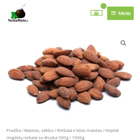
Pereiti
Meniu
prie
Meniu
turinio
Price
produkto
range:
kiekis:
6.99€
Kepinti
through
migdolų
13.99€
riešutai
su
druska
500g
/
1000g
Pradžia
/
Maistas, sėklos
/
Riešutai ir kitas maistas
/ Kepinti
migdolų riešutai su druska 500g / 1000g