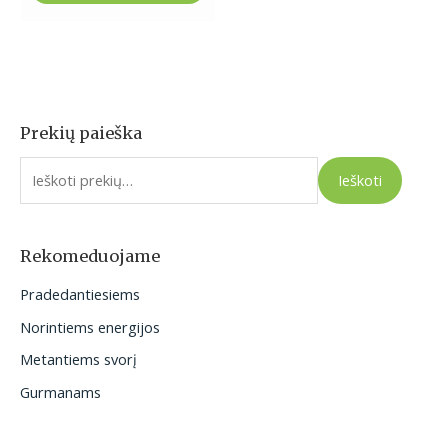
Prekių paieška
I
e
Ieškoti
š
k
o
Rekomeduojame
t
Pradedantiesiems
i
Norintiems energijos
:
Metantiems svorį
Gurmanams