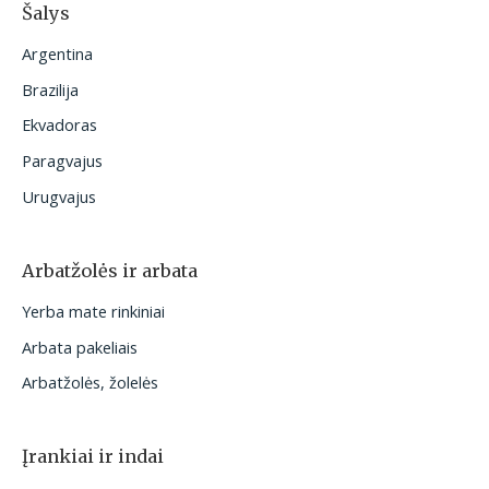
Šalys
Argentina
Brazilija
Ekvadoras
Paragvajus
Urugvajus
Arbatžolės ir arbata
Yerba mate rinkiniai
Arbata pakeliais
Arbatžolės, žolelės
Įrankiai ir indai