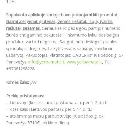
1.2%.
Supakuota aplinkoje kurioje buvo pakuojami kiti produtai.
Galimi alergenai: glutenas, žemės riešutai, soja, įvairūs
riešutai, sezamas.
Geriausias iki pabaigos, partijos numeris –
žiūrėti ant gaminio pakuotės. Tinkamumo laikui pasibaigus
produkto vartoti negalima. Saugoti nuo tiesioginių saulės
spindulių ir drėgmės. Laikyti vėsioje, sausoje, sandariai
uždarytą. Pakuotojas. Platintojas: UAB „Rilis“ Klaipėdos g. 67
Panevėžys.
info@yerbamate.lt
,
www.yerbamate.lt
, Tel:
+37061298228
Kilmės šalis:
JAV
Prekių pristatymas:
– Lietuvoje (kurjeris arba paštomatas): per 1-2 d. d.;
– kitas šalis (Lietuvos paštas): per 5-14 d. d.;
– atsiėmimas mūsų parduotuvėje (Klaipėdos g. 67,
Panevėžys 37106): pirkimo dieną.