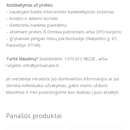
Atsiskaitymas už prekes:
– naudojant banko internetinės bankininkystės sistemas;
– kredito ir debeto kortele;
– išankstiniu bankiniu pavedimu;
– atsiimant prekes Iš Omniva paštomato arba DPD kurjerio;
– grynaisiais pinigais mūsų parduotuvėje (Klaipėdos g. 67,
Panevėžys 37106).
Turite klausimų?
Skambinkite: +370 612 98228 , arba
rašykite: info@yerbamate.lt
Jei svetainėje neradote Jus dominančios informacijos ar Jus
domina individualus užsakymas, galite mums užduoti
klausimus ir mes pasistengsime kuo skubiau į juos atsakyti.
Panašūs produktai