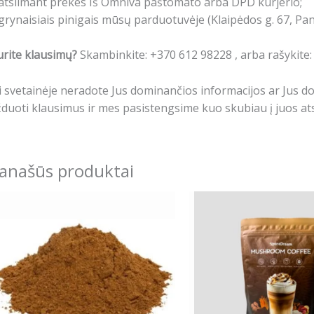
atsiimant prekes Iš Omniva paštomato arba DPD kurjerio;
grynaisiais pinigais mūsų parduotuvėje (Klaipėdos g. 67, Pa
rite klausimų?
Skambinkite: +370 612 98228 , arba rašykite
i svetainėje neradote Jus dominančios informacijos ar Jus 
duoti klausimus ir mes pasistengsime kuo skubiau į juos ats
anašūs produktai
Price
Origina
This
range:
price
product
4.99€
was:
has
through
34.99€
13.99€
multiple
variants.
The
options