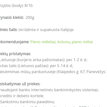
Pojūtis (body): 8/10.
ynasis kiekis:
200g
lmės šalis:
skrūdinta ir supakuota Italijoje.
ekomenduojame
:
Pieno milteliai
,
kokosų pieno miltai
ekių pristatymas:
Lietuvoje (kurjeris arba paštomatas): per 1-2 d. d.;
kitas šalis (Lietuvos paštas): per 5-14 d. d.;
atsiėmimas mūsų parduotuvėje (Klaipėdos g. 67, Panevėžys 3
siskaitymas už prekes:
naudojant banko internetinės bankininkystės sistemas;
kredito ir debeto kortele;
išankstiniu bankiniu pavedimu;