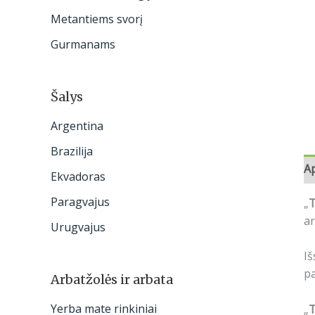
:
Metantiems svorį
Gurmanams
Šalys
Argentina
Brazilija
A
Ekvadoras
Paragvajus
„
T
ar
Urugvajus
Iš
pa
Arbatžolės ir arbata
Yerba mate rinkiniai
„
T