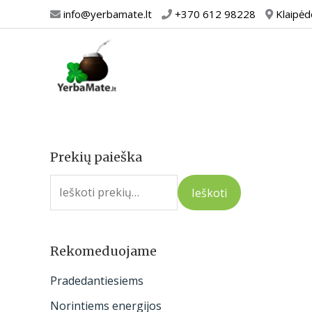
Pereiti
info@yerbamate.lt
+370 612 98228
Klaipėd
prie
turinio
Prekių paieška
I
e
Ieškoti
š
k
o
Rekomeduojame
t
Pradedantiesiems
i
Norintiems energijos