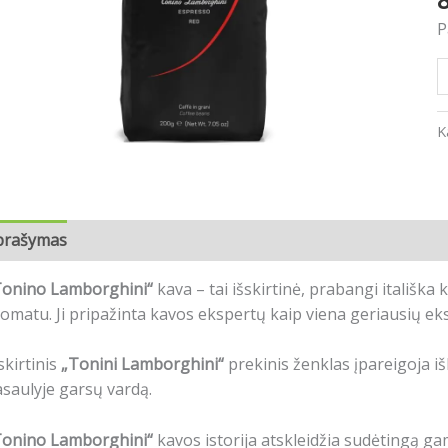
P
K
prašymas
Atsiliepimai (0)
onino Lamborghini“
kava – tai išskirtinė, prabangi itališka
omatu. Ji pripažinta kavos ekspertų kaip viena geriausių ek
skirtinis
„Tonini Lamborghini“
prekinis ženklas įpareigoja iš
saulyje garsų vardą.
onino Lamborghini“
kavos istorija atskleidžia sudėtingą gam