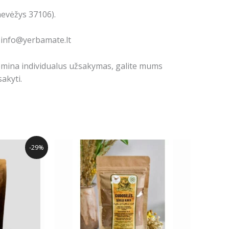
nevėžys 37106).
: info@yerbamate.lt
domina individualus užsakymas, galite mums
akyti.
l
Current
-29%
price
is:
.
24.99€.