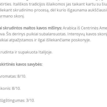
tirties. Itališkos tradicijos išlaikomos jas taikant kartu su 
liekant skrudinimo procesą, dėl kurio išgaunama aukščiausio
urmano skonį.
i skrudintos maltos kavos mišinys:
Arabica iš Centrinės Ame
va. Šis derinys puikiai subalansuotas. Intensyvų kavos skonį
ikiai atpažįstamos ir ilgai išliekančiame poskonyje.
rudinta ir supakuota Italijoje.
skirtinės kavos savybės:
Aromatas: 8/10.
Skonis: 8/10.
Rūgštingumas: 3/10.