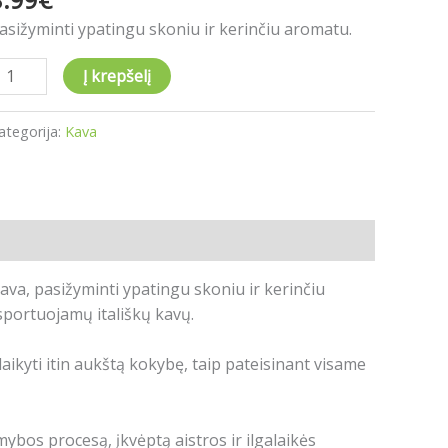
asižyminti ypatingu skoniu ir kerinčiu aromatu.
Į krepšelį
ategorija:
Kava
 kava, pasižyminti ypatingu skoniu ir kerinčiu
sportuojamų itališkų kavų.
laikyti itin aukštą kokybę, taip pateisinant visame
ybos procesą, įkvėptą aistros ir ilgalaikės