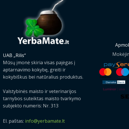
Apmok
Mokėji
UAB „Rilis“
Mūsų įmonė skiria visas pajėgas į
aptarnavimo kokybę, greiti ir
kokybiškus bei natūralius produktus.
Valstybinės maisto ir veterinarijos
tarnybos suteiktas maisto tvarkymo
subjekto numeris: Nr. 313
El. paštas:
info@yerbamate.lt