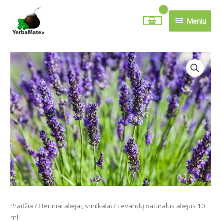
Pereiti
Meniu
prie
Meniu
turinio
produkto
kiekis:
Levandų
natūralus
aliejus
10
ml
Pradžia
/
Eteriniai aliejai, smilkalai
/ Levandų natūralus aliejus 10
ml