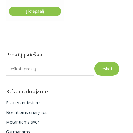
Į krepšelį
Prekių paieška
I
e
Ieškoti
š
k
o
Rekomeduojame
t
Pradedantiesiems
i
Norintiems energijos
:
Metantiems svorį
Gurmanams