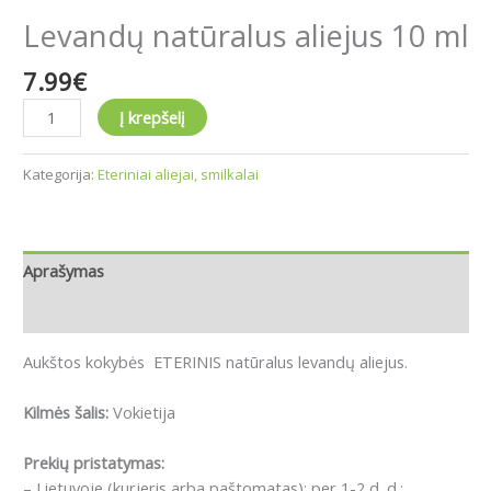
Levandų natūralus aliejus 10 ml
7.99
€
Į krepšelį
Kategorija:
Eteriniai aliejai, smilkalai
Aprašymas
Atsiliepimai (0)
Aukštos kokybės ETERINIS natūralus levandų aliejus.
Kilmės šalis:
Vokietija
Prekių pristatymas:
– Lietuvoje (kurjeris arba paštomatas): per 1-2 d. d.;