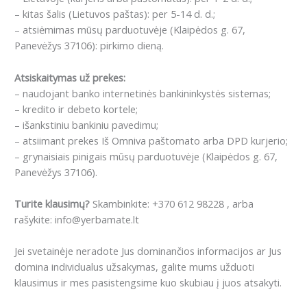
– kitas šalis (Lietuvos paštas): per 5-14 d. d.;
– atsiėmimas mūsų parduotuvėje (Klaipėdos g. 67,
Panevėžys 37106): pirkimo dieną.
Atsiskaitymas už prekes:
– naudojant banko internetinės bankininkystės sistemas;
– kredito ir debeto kortele;
– išankstiniu bankiniu pavedimu;
– atsiimant prekes Iš Omniva paštomato arba DPD kurjerio;
– grynaisiais pinigais mūsų parduotuvėje (Klaipėdos g. 67,
Panevėžys 37106).
Turite klausimų?
Skambinkite: +370 612 98228 , arba
rašykite: info@yerbamate.lt
Jei svetainėje neradote Jus dominančios informacijos ar Jus
domina individualus užsakymas, galite mums užduoti
klausimus ir mes pasistengsime kuo skubiau į juos atsakyti.