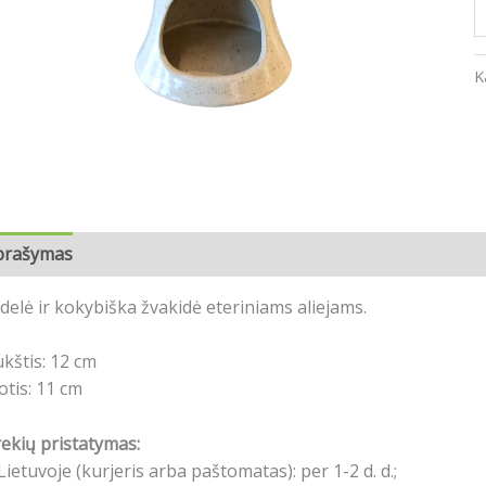
K
prašymas
Atsiliepimai (0)
delė ir kokybiška žvakidė eteriniams aliejams.
kštis: 12 cm
otis: 11 cm
ekių pristatymas:
Lietuvoje (kurjeris arba paštomatas): per 1-2 d. d.;