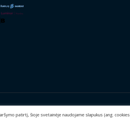
 naršymo patirtį, šioje svetainėje naudojame slapukus (ang. cookie