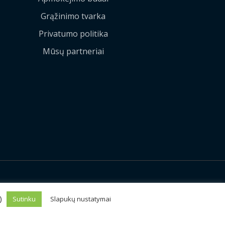
Grąžinimo tvarka
Privatumo politika
Mūsų partneriai
Sprendimas:
MEDIAERN
s)
Sutinku
Slapukų nustatymai