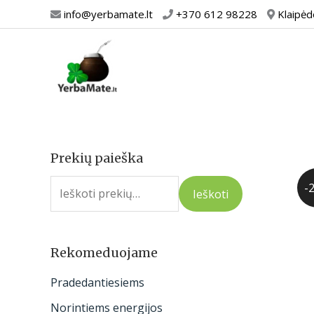
Pereiti
info@yerbamate.lt
+370 612 98228
Klaipėd
prie
turinio
Prekių paieška
I
e
-
Ieškoti
š
k
o
Rekomeduojame
t
Pradedantiesiems
i
Norintiems energijos