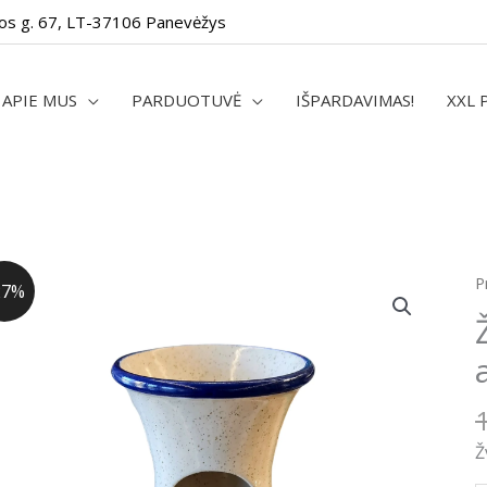
os g. 67, LT-37106 Panevėžys
APIE MUS
PARDUOTUVĖ
IŠPARDAVIMAS!
XXL 
p
P
27%
k
Ž
e
a
Ž