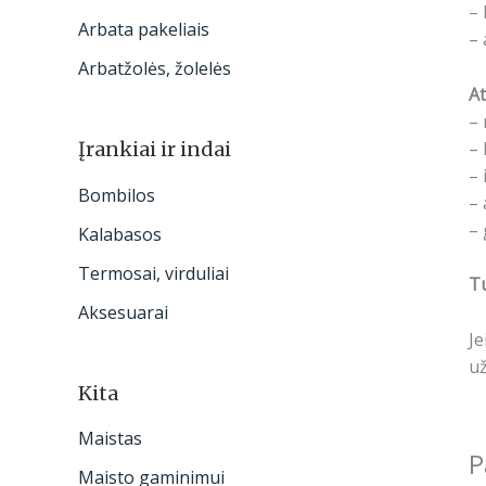
– 
Arbata pakeliais
– 
Arbatžolės, žolelės
At
– 
– 
Įrankiai ir indai
– 
Bombilos
– 
– 
Kalabasos
Termosai, virduliai
Tu
Aksesuarai
Je
už
Kita
Maistas
P
Maisto gaminimui