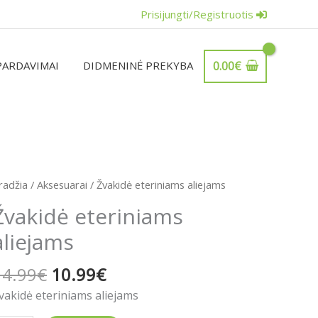
Prisijungti/Registruotis
PARDAVIMAI
DIDMENINĖ PREKYBA
0.00
€
Original
Current
rodukto
radžia
/
Aksesuarai
/ Žvakidė eteriniams aliejams
price
price
iekis:
Žvakidė eteriniams
was:
is:
vakidė
14.99€.
10.99€.
aliejams
teriniams
liejams
14.99
€
10.99
€
vakidė eteriniams aliejams