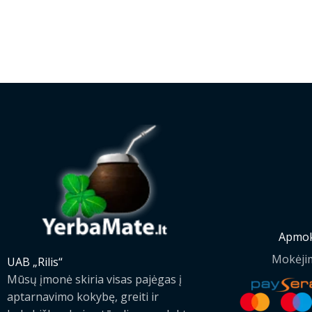
Apmok
Mokėji
UAB „Rilis“
Mūsų įmonė skiria visas pajėgas į
aptarnavimo kokybę, greiti ir