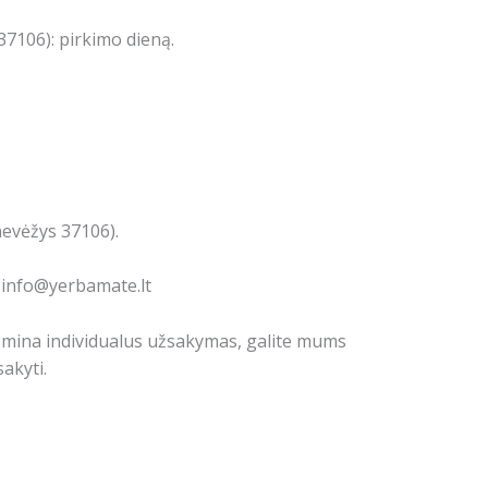
7106): pirkimo dieną.
nevėžys 37106).
: info@yerbamate.lt
domina individualus užsakymas, galite mums
akyti.