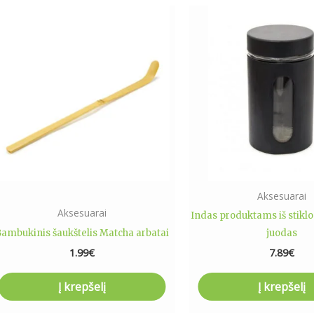
Aksesuarai
Aksesuarai
Indas produktams iš stiklo
ambukinis šaukštelis Matcha arbatai
juodas
1.99
€
7.89
€
Į krepšelį
Į krepšelį