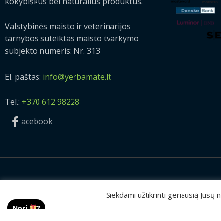
kokybiškus bei natūralius produktus.
Valstybinės maisto ir veterinarijos
tarnybos suteiktas maisto tvarkymo
subjekto numeris: Nr. 313
El. paštas:
info@yerbamate.lt
Tel.:
+370 612 98228
acebook
2026 © Visos teisės saugomos | UAB „Rilis“
Siekdami užtikrinti geriausią Jūsų
Nori
?