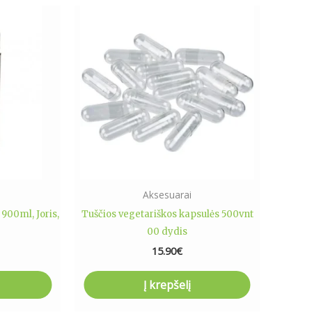
Aksesuarai
 900ml, Joris,
Tuščios vegetariškos kapsulės 500vnt
00 dydis
15.90
€
Į krepšelį