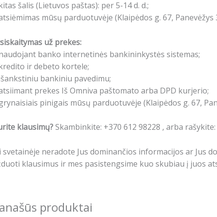
kitas šalis (Lietuvos paštas): per 5-14 d. d.;
atsiėmimas mūsų parduotuvėje (Klaipėdos g. 67, Panevėžys 3
siskaitymas už prekes:
naudojant banko internetinės bankininkystės sistemas;
kredito ir debeto kortele;
išankstiniu bankiniu pavedimu;
atsiimant prekes Iš Omniva paštomato arba DPD kurjerio;
grynaisiais pinigais mūsų parduotuvėje (Klaipėdos g. 67, Pa
rite klausimų?
Skambinkite: +370 612 98228 , arba rašykite
i svetainėje neradote Jus dominančios informacijos ar Jus 
duoti klausimus ir mes pasistengsime kuo skubiau į juos ats
anašūs produktai