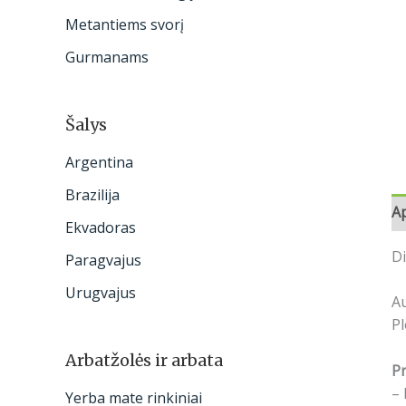
:
Metantiems svorį
Gurmanams
Šalys
Argentina
Brazilija
A
Ekvadoras
Di
Paragvajus
Urugvajus
Au
Pl
Arbatžolės ir arbata
Pr
– 
Yerba mate rinkiniai