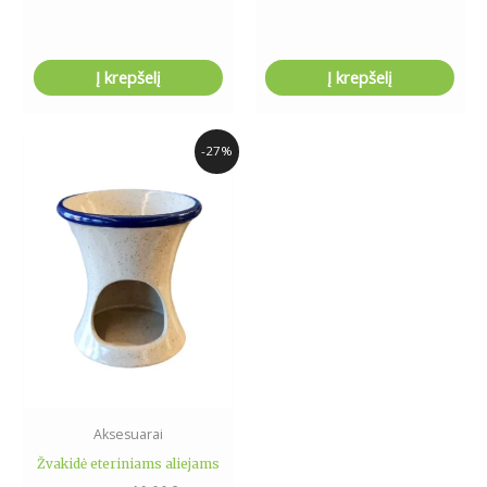
Į krepšelį
Į krepšelį
Original
Current
-27%
price
price
was:
is:
14.99€.
10.99€.
Aksesuarai
Žvakidė eteriniams aliejams