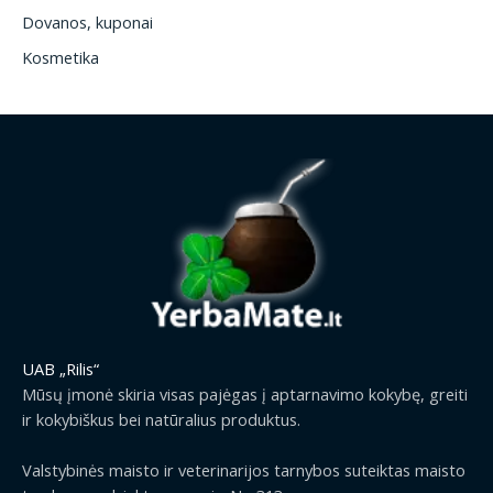
Dovanos, kuponai
Kosmetika
UAB „Rilis“
Mūsų įmonė skiria visas pajėgas į aptarnavimo kokybę, greiti
ir kokybiškus bei natūralius produktus.
Valstybinės maisto ir veterinarijos tarnybos suteiktas maisto