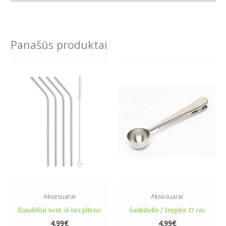
Panašūs produktai
Aksesuarai
Aksesuarai
Šiaudeliai 4vnt. iš ner.plieno
Šaukštelis / žnyplės 17 cm
4.99
€
4.99
€