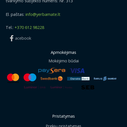
tvarkymo subjekto numeris: Nr. 313
El. paštas:
info@yerbamate.lt
Tel.:
+370 612 98228
acebook
Apmokėjimas
Mokėjimo būdai
Pristatymas
Prekių pristatymas