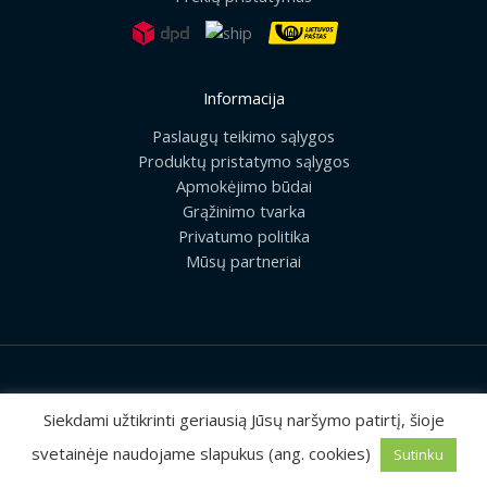
Informacija
Paslaugų teikimo sąlygos
Produktų pristatymo sąlygos
Apmokėjimo būdai
Grąžinimo tvarka
Privatumo politika
Mūsų partneriai
2026 © Visos teisės saugomos | UAB „Rilis“
Siekdami užtikrinti geriausią Jūsų naršymo patirtį, šioje
svetainėje naudojame slapukus (ang. cookies)
Sutinku
Sprendimas:
MEDIAERN