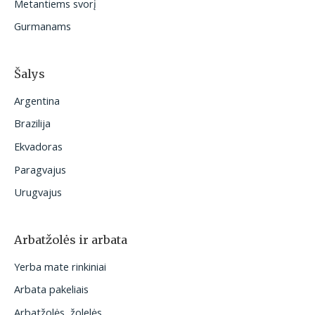
Metantiems svorį
Gurmanams
Šalys
Argentina
Brazilija
Ekvadoras
Paragvajus
Urugvajus
Arbatžolės ir arbata
Yerba mate rinkiniai
Arbata pakeliais
Arbatžolės, žolelės