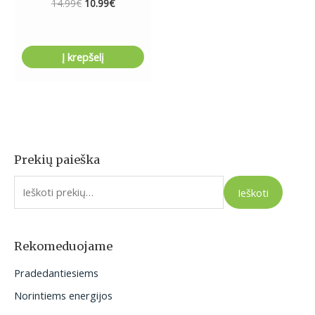
14.99
€
10.99
€
Į krepšelį
Prekių paieška
I
e
Ieškoti
š
k
o
Rekomeduojame
t
Pradedantiesiems
i
Norintiems energijos
: