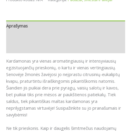
Aprašymas
Papildoma informacija
Atsiliepimai (0)
Kardamonas yra vienas aromatingiausių ir intensyviausių
egzistuojančių prieskonių, o kartu ir vienas vertingiausių.
Senovėje žmonės žavėjosi jo neįprastu citrusinių-eukaliptų
kvapu, praturtintu išraiškingomis pikantiškomis natomis.
Šiandien jis puikiai dera prie pyragų, vaisių salotų ir kavos,
bet puikiai tiks prie mėsos ar paukštienos patiekalų.
Tiek
saldus, tiek pikantiškas maltas kardamonas yra
neprilygstamas virtuvėje!
Susipažinkite su jo pranašumais ir
savybėmis!
Ne tik prieskonis.
Kaip ir daugelis šimtmečius naudojamų