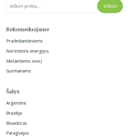
e
Ieškoti
š
k
o
Rekomeduojame
t
Pradedantiesiems
i
Norintiems energijos
:
Metantiems svorį
Gurmanams
Šalys
Argentina
Brazilija
Ekvadoras
Paragvajus