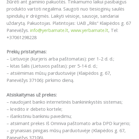
žiūrėti ant gaminio pakuotės. Tinkamumo laikui pasibaigus
produkto vartoti negalima. Saugoti nuo tiesioginių saulės
spindulių ir drėgmės. Laikyti vėsioje, sausoje, sandariai
uždarytą. Pakuotojas. Platintojas: UAB „Rilis“ Klaipėdos g. 67
Panevėžys.
info@yerbamate.lt
,
www.yerbamate.lt
, Tel:
+37061298228
Prekių pristatymas:
– Lietuvoje (kurjeris arba paštomatas): per 1-2 d. d.;
– kitas šalis (Lietuvos paštas): per 5-14 d. d.;
– atsiėmimas mūsų parduotuvėje (Klaipėdos g. 67,
Panevėžys 37106): pirkimo dieną.
Atsiskaitymas už prekes:
– naudojant banko internetinės bankininkystės sistemas;
– kredito ir debeto kortele;
– išankstiniu bankiniu pavedimu;
– atsiimant prekes Iš Omniva paštomato arba DPD kurjerio;
– grynaisiais pinigais mūsų parduotuvėje (Klaipėdos g. 67,
Panevėžys 37106).