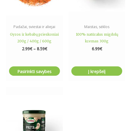
be
chosen
on
the
Padažai, sviestai ir aliejai
Maistas, sėklos
product
Gyros ir kebabų prieskoniai
100% natūralus migdolų
page
200g / 400g / 600g
kremas 300g
2.99
€
–
8.59
€
6.99
€
Pasirinkti savybes
Į krepšelį