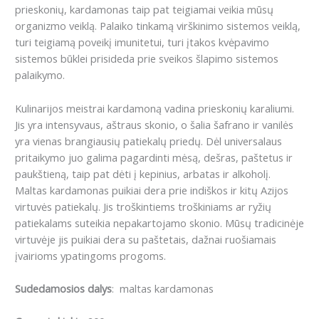
prieskonių, kardamonas taip pat teigiamai veikia mūsų
organizmo veiklą.
P
alaiko tinkamą virškinimo sistemos veiklą,
turi teigiamą poveikį imunitetui,
turi įtakos kvėpavimo
sistemos būklei
prisideda prie sveikos šlapimo sistemos
palaikymo.
Kulinarijos meistrai kardamoną vadina prieskonių karaliumi.
Jis yra intensyvaus, aštraus skonio, o šalia šafrano ir vanilės
yra vienas brangiausių patiekalų priedų.
Dėl universalaus
pritaikymo juo galima pagardinti mėsą, dešras, paštetus ir
paukštieną, taip pat dėti į kepinius, arbatas ir alkoholį.
Maltas kardamonas puikiai dera prie indiškos ir kitų Azijos
virtuvės patiekalų.
Jis troškintiems troškiniams ar ryžių
patiekalams suteikia nepakartojamo skonio.
Mūsų tradicinėje
virtuvėje jis puikiai dera su paštetais, dažnai ruošiamais
įvairioms ypatingoms progoms.
Sudedamosios dalys
: maltas kardamonas