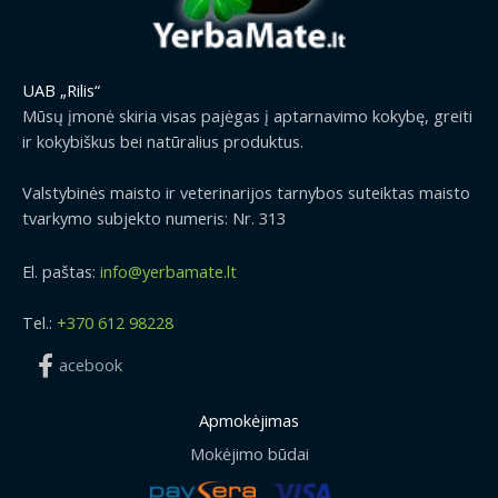
UAB „Rilis“
Mūsų įmonė skiria visas pajėgas į aptarnavimo kokybę, greiti
ir kokybiškus bei natūralius produktus.
Valstybinės maisto ir veterinarijos tarnybos suteiktas maisto
tvarkymo subjekto numeris: Nr. 313
El. paštas:
info@yerbamate.lt
Tel.:
+370 612 98228
acebook
Apmokėjimas
Mokėjimo būdai