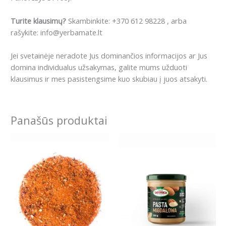
Turite klausimų?
Skambinkite: +370 612 98228 , arba
rašykite: info@yerbamate.lt
Jei svetainėje neradote Jus dominančios informacijos ar Jus
domina individualus užsakymas, galite mums užduoti
klausimus ir mes pasistengsime kuo skubiau į juos atsakyti.
Panašūs produktai
Price
This
range:
product
2.99€
has
through
8.59€
multiple
variants.
The
options
may