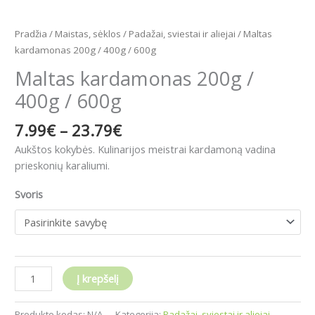
Pradžia
/
Maistas, sėklos
/
Padažai, sviestai ir aliejai
/ Maltas
kardamonas 200g / 400g / 600g
Maltas kardamonas 200g /
400g / 600g
7.99
€
–
23.79
€
Aukštos kokybės. Kulinarijos meistrai kardamoną vadina
prieskonių karaliumi.
Svoris
Į krepšelį
Produkto kodas:
N/A
Kategorija:
Padažai, sviestai ir aliejai