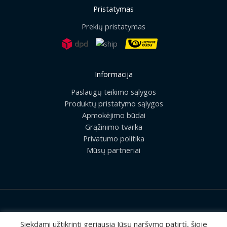
Pristatymas
Prekių pristatymas
Informacija
Paslaugų teikimo sąlygos
Produktų pristatymo sąlygos
Apmokėjimo būdai
Grąžinimo tvarka
Privatumo politika
Mūsų partneriai
2026 © Visos teisės saugomos | UAB „Rilis“
Siekdami užtikrinti geriausią Jūsų naršymo patirtį, šioje