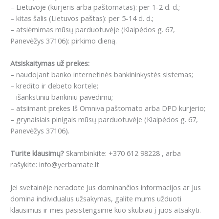
– Lietuvoje (kurjeris arba paštomatas): per 1-2 d. d.;
– kitas šalis (Lietuvos paštas): per 5-14 d. d.;
– atsiėmimas mūsų parduotuvėje (Klaipėdos g. 67,
Panevėžys 37106): pirkimo dieną.
Atsiskaitymas už prekes:
– naudojant banko internetinės bankininkystės sistemas;
– kredito ir debeto kortele;
– išankstiniu bankiniu pavedimu;
– atsiimant prekes Iš Omniva paštomato arba DPD kurjerio;
– grynaisiais pinigais mūsų parduotuvėje (Klaipėdos g. 67,
Panevėžys 37106).
Turite klausimų?
Skambinkite: +370 612 98228 , arba
rašykite: info@yerbamate.lt
Jei svetainėje neradote Jus dominančios informacijos ar Jus
domina individualus užsakymas, galite mums užduoti
klausimus ir mes pasistengsime kuo skubiau į juos atsakyti.