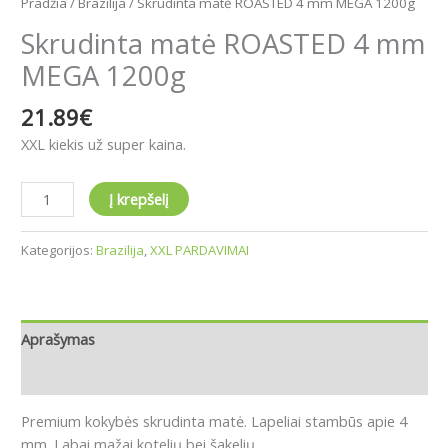
Pradžia
/
Brazilija
/ Skrudinta matė ROASTED 4 mm MEGA 1200g
Skrudinta matė ROASTED 4 mm
MEGA 1200g
21.89
€
XXL kiekis už super kaina.
Į krepšelį
Kategorijos:
Brazilija
,
XXL PARDAVIMAI
Aprašymas
Atsiliepimai (0)
Premium kokybės skrudinta matė. Lapeliai stambūs apie 4
mm. Labai mažai kotelių bei šakelių.