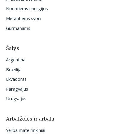
i
Norintiems energijos
:
Metantiems svorį
Gurmanams
Šalys
Argentina
Brazilija
Ekvadoras
Paragvajus
Urugvajus
Arbatžolės ir arbata
Yerba mate rinkiniai