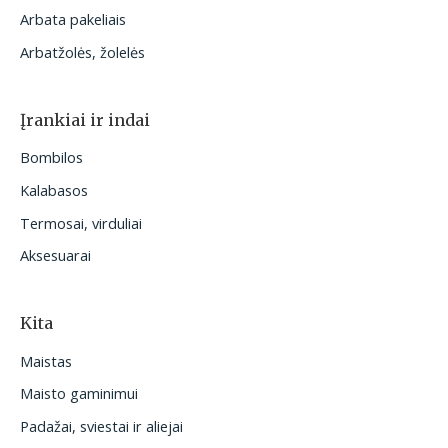
Arbata pakeliais
Arbatžolės, žolelės
Įrankiai ir indai
Bombilos
Kalabasos
Termosai, virduliai
Aksesuarai
Kita
Maistas
Maisto gaminimui
Padažai, sviestai ir aliejai