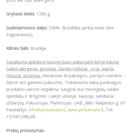
Jums dar bus skani gerti.
Grynasis kiekis
: 1200 g
Sudedamosios dalys:
100% Braziliška yerba matė (Ilex
Paguariensis)
Kilmės šalis
: Brazilija
Supakuota aplinkoje kurioje buvo pakuojami kiti produtai.
Galimi alergenai: glutenas, žemės riešutai, soja, įvairūs
riešutai, sezamas.
Geriausias iki pabaigos, partijos numeris –
žiūrėti ant gaminio pakuotės. Tinkamumo laikui pasibaigus
produkto vartoti negalima. Saugoti nuo tiesioginių saulės
spindulių ir drėgmės. Laikyti vėsioje, sausoje, sandariai
uždarytą. Pakuotojas. Platintojas: UAB „Rilis“ Klaipėdos g. 67
Panevėžys.
info@yerbamate.lt
,
www.yerbamate.lt
, Tel:
+37061298228
Prekių pristatymas: