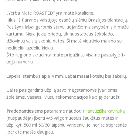
„Yerba Mate ROASTED“ yra matė karalienė.
Kilusi iš Paranos valstijoje esančių slėnių Brazilijos plantacijų.
Pasižymi labai geromis stimuliuojančiomis savybėmis ir mažu
kartumu. Nėra jokių priedų, tik nuostabaus šokolado,
džiovintų vaisių skonių natos. Ši matė vidutinio malimo su
nedideliu lazdelių kiekiu.
Šito regiono skrudinta matė pripažinta visame pasaulyje 1-
uoju numeriu.
Lapeliai stambūs apie 4 mm. Labai mažai kotelių bei šakelių.
Galite pasigardinti užpilą savo mėgstamomis įvairiomis
žolelėmis, vaisiais. Mūsų rekomendacijos kaip ją paruošti:
Pradedantiesiems
patariame naudoti
Prancūzišką kavinuką
(nuspaudėja) įberti 4/5 valgomuosius šaukštus matės ir
užplikyti 500 ml 50/60 laipsniu vandeniu. Jei norite stipresnės
įberkite matės daugiau.