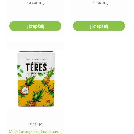
18.99
€
/kg
21.48
€
/kg
Į krepšelį
Į krepšelį
Brazilija
Matė Laranjeiras Ananasas +