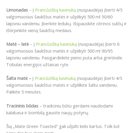
Limonadas
– Į
Prancūzišką kavinuką
(nuspaudėja) įberti 4/5
valgomuosius šaukštus matės ir užplikyti 500 ml 50/60
laipsniu vandeniu. Įberkite ledukų. Išspauskite citrinos sulčių ir
ištirpinkite vieną šaukštą medaus.
Matė – latė
– Į
Prancūzišką kavinuką
(nuspaudėja) įberti 6
valgomuosius šaukštus matės ir užplikyti 500 ml 90/95
laipsniu vandeniu. Pasigardinkite pieno puta arba grietinėle.
Tobulas energijos užtaisas ryte.
Šalta matė –
Į
Prancūzišką kavinuką
(nuspaudėja) įberti 4/5
valgomuosius šaukštus matės ir užplilkite šaltu vandeniu.
Palikite 5 minutes.
Tracininis būdas
– tradiciniu būtu gerdami naudodami
kalabasa ir bombilą gausite naujų potyrių.
Šią „Mate Green Toasted“ gali užpilti kelis kartus. Tolk kol