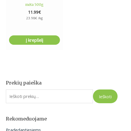
mėta 500g
11.99
€
23.98
€
/kg
Į krepšelį
Prekių paieška
I
e
Ieškoti
š
k
o
Rekomeduojame
t
Pradedantiesiems