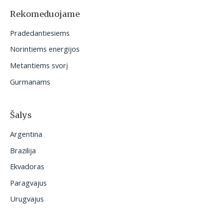
o
Rekomeduojame
t
Pradedantiesiems
i
Norintiems energijos
:
Metantiems svorį
Gurmanams
Šalys
Argentina
Brazilija
Ekvadoras
Paragvajus
Urugvajus