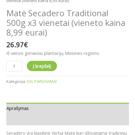
vienetai (vieneto kaina 8,99 eurai)
Matė Secadero Traditional
500g x3 vienetai (vieneto kaina
8,99 eurai)
26.97
€
Iš vienos geriausiu plantacijų
Misiones regiono.
Į krepšelį
Kategorija:
XXL PARDAVIMAI
Aprašymas
Atsiliepimai (0)
Secadero yra klasikinė Yerba Matė kuri džiovinama tradiciniu