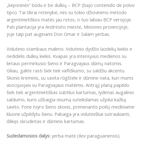
„kepsninės” būdu ir be dulkių – BCP (bajo contenido de polvo
tipo).
Tai tikrai retenybė, nes su tokio džiovinimo metodo
argentinietiškos matės jau retos, o tuo labiau BCP versijoje.
Pati plantacija yra Andresito mieste, Misiones provincijoje,
joje taip pat auginami Don Omar ir Salam yerbas.
Vidutinio stambaus malimo. Vidutinio dydžio lazdelių kiekis ir
nedidelis dulkių kiekis.
Kvapas yra intensyvus medienos su
lietaus permirkusio šieno ir Paragvajaus dūmų natomis.
Giliau, galite rasti šiek tiek vafliškumo, su saldžiu akcentu.
Skonis kreminis, su savita rūgštele ir dūmine nata, kuri mums
asocijuojasi su Paragvajaus matėmis.
Antrąjį planą papildo
šiek tiek argentinietiškas subtilus kartumas, lydimas augalinio
saldumo, kuris užbaigia visumą suteikdamas užpilui kažką
savito.
Fone tvyro šieno skonis, primenantis poilsį mediniame
kluone užpildytu šienu.
Pabaiga yra vidutiniškai sutraukianti,
išlikęs skrudintas ir dūminis kartumas.
Sudedamosios dalys:
yerba matė (Ilex paraguariensis).