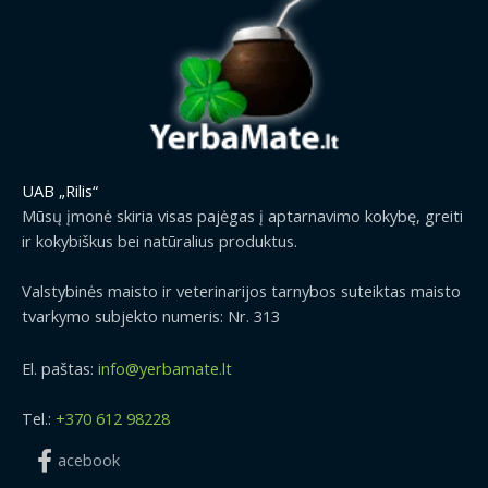
e
:
1
8
.
9
9
€
UAB „Rilis“
t
Mūsų įmonė skiria visas pajėgas į aptarnavimo kokybę, greiti
h
ir kokybiškus bei natūralius produktus.
r
o
Valstybinės maisto ir veterinarijos tarnybos suteiktas maisto
u
tvarkymo subjekto numeris: Nr. 313
g
h
2
El. paštas:
info@yerbamate.lt
1
.
Tel.:
+370 612 98228
1
9
acebook
€