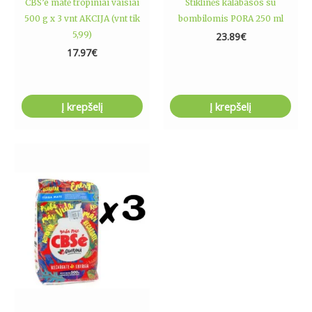
CBS’e matė tropiniai vaisiai
Stiklinės kalabasos su
500 g x 3 vnt AKCIJA (vnt tik
bombilomis PORA 250 ml
5,99)
23.89
€
17.97
€
Į krepšelį
Į krepšelį