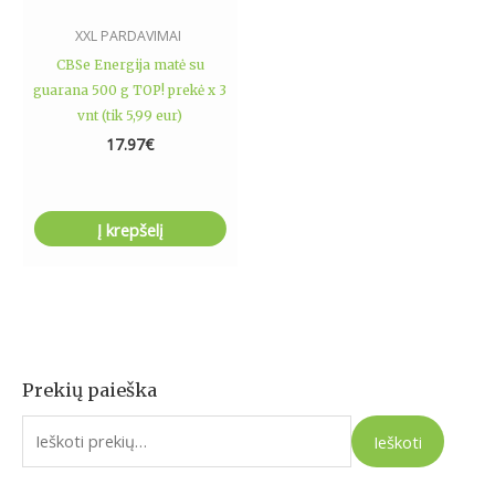
XXL PARDAVIMAI
CBSe Energija matė su
guarana 500 g TOP! prekė x 3
vnt (tik 5,99 eur)
17.97
€
Į krepšelį
Prekių paieška
I
e
Ieškoti
š
k