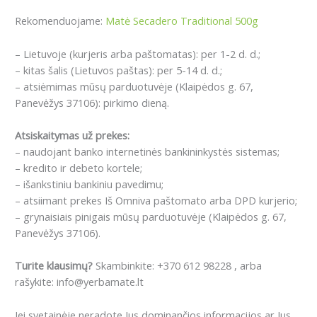
Rekomenduojame:
Matė Secadero Traditional 500g
– Lietuvoje (kurjeris arba paštomatas): per 1-2 d. d.;
– kitas šalis (Lietuvos paštas): per 5-14 d. d.;
– atsiėmimas mūsų parduotuvėje (Klaipėdos g. 67,
Panevėžys 37106): pirkimo dieną.
Atsiskaitymas už prekes:
– naudojant banko internetinės bankininkystės sistemas;
– kredito ir debeto kortele;
– išankstiniu bankiniu pavedimu;
– atsiimant prekes Iš Omniva paštomato arba DPD kurjerio;
– grynaisiais pinigais mūsų parduotuvėje (Klaipėdos g. 67,
Panevėžys 37106).
Turite klausimų?
Skambinkite: +370 612 98228 , arba
rašykite: info@yerbamate.lt
Jei svetainėje neradote Jus dominančios informacijos ar Jus