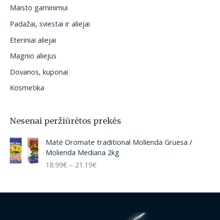
Maisto gaminimui
Padažai, sviestai ir aliejai
Eteriniai aliejai
Magnio aliejus
Dovanos, kuponai
Kosmetika
Nesenai peržiūrėtos prekės
P
Matė Oromate traditional Molienda Gruesa /
r
Molienda Mediana 2kg
i
18.99
€
–
21.19
€
c
e
r
a
n
g