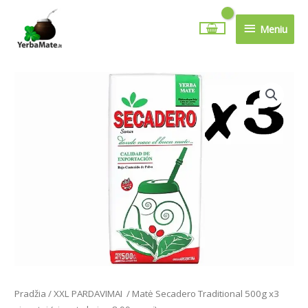
Pereiti
Meniu
prie
Meniu
turinio
produkto
kiekis:
Matė
Secadero
Traditional
500g
x3
vienetai
(vieneto
kaina
8,99
eurai)
Pradžia
/
XXL PARDAVIMAI
/ Matė Secadero Traditional 500g x3