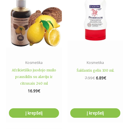
7.99€.
6.89€.
Kosmetika
Kosmetika
Afrikietiško juodojo muilo
Šaldantis gelis 100 ml.
prausiklis su alaviju ir
7.99
€
6.89
€
citrusais 240 ml
16.99
€
Į krepšelį
Į krepšelį