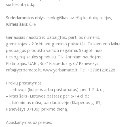
sudrėkintą odą.
Sudedamosios dalys:
ekologiškas
aviečių kauliukų aliejus,
Kilmės šalis
: Čilė.
Geriausias naudoti iki pabaigtos, partijos numeris,
gamintojas – žiūrėti ant gaminio pakuotės. Tinkamumo laikui
pasibaigus produkto vartoti negalima. Saugoti nuo
tiesioginių saulės spindulių. Tik išoriniam naudojimui.
Platintojas: UAB „Rilis“ Klaipėdos g. 67 Panevėžys.
info@yerbamate.lt, www.yerbamate.lt, Tel: +37061298228
Prekių pristatymas:
– Lietuvoje (kurjeris arba paštomatas): per 1-2 d. d.;
– kitas šalis (Lietuvos paštas): per 5-14 d. d.;
– atsiėmimas mūsų parduotuvėje (Klaipėdos g. 67,
Panevėžys 37106): pirkimo dieną.
Atsiskaitymas už prekes: