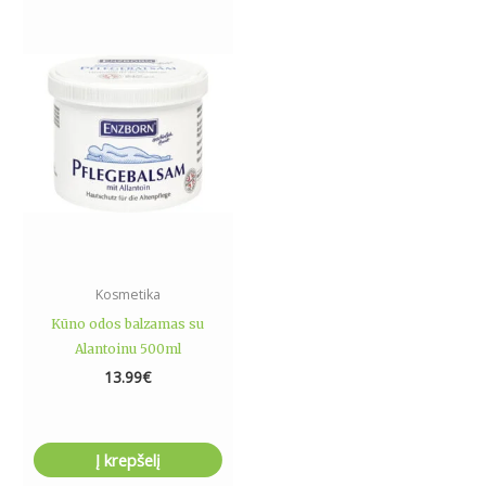
Kosmetika
Kūno odos balzamas su
Alantoinu 500ml
13.99
€
Į krepšelį