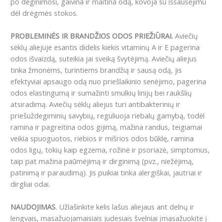
po deginimosi, gaivina ir maitina odą, kovoja su išsausėjimu
dėl drėgmės stokos.
PROBLEMINĖS IR BRANDŽIOS ODOS PRIEŽIŪRAI.
Aviečių
sėklų aliejuje esantis didelis kiekis vitaminų A ir E pagerina
odos išvaizdą, suteikia jai sveiką švytėjimą. Aviečių aliejus
tinka žmonėms, turintiems brandžią ir sausą odą, jis
efektyviai apsaugo odą nuo priešlaikinio senėjimo, pagerina
odos elastingumą ir sumažinti smulkių linijų bei raukšlių
atsiradimą. Aviečių sėklų aliejus turi antibakterinių ir
priešuždegiminių savybių, reguliuoja riebalų gamybą, todėl
ramina ir pagreitina odos gijimą, mažina randus, teigiamai
veikia spuoguotos, riebios ir mišrios odos būklę, ramina
odos ligų, tokių kaip egzema, rožinė ir psoriazė, simptomus,
taip pat mažina paūmėjimą ir dirginimą (pvz., niežėjimą,
patinimą ir paraudimą). Jis puikiai tinka alergiškai, jautriai ir
dirgliai odai.
NAUDOJIMAS
. Užlašinkite kelis lašus aliejaus ant delnų ir
lengvais, masažuojamaisiais judesiais švelniai įmasažuokite į