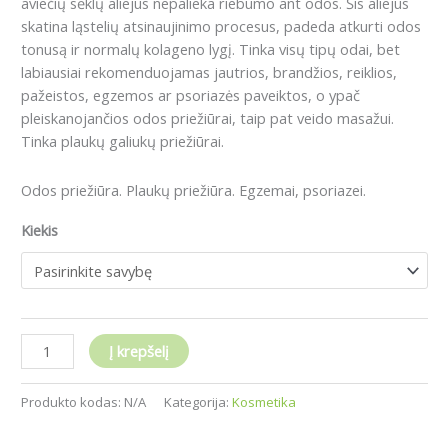
aviečių sėklų aliejus nepalieka riebumo ant odos. Šis aliejus
skatina ląstelių atsinaujinimo procesus, padeda atkurti odos
tonusą ir normalų kolageno lygį. Tinka visų tipų odai, bet
labiausiai rekomenduojamas jautrios, brandžios, reiklios,
pažeistos, egzemos ar psoriazės paveiktos, o ypač
pleiskanojančios odos priežiūrai, taip pat veido masažui.
Tinka plaukų galiukų priežiūrai.
Odos priežiūra. Plaukų priežiūra. Egzemai, psoriazei.
Kiekis
Į krepšelį
Produkto kodas:
N/A
Kategorija:
Kosmetika