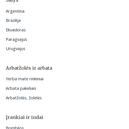
Šalys
Argentina
Brazilija
Ekvadoras
Paragvajus
Urugvajus
Arbatžolės ir arbata
Yerba mate rinkiniai
Arbata pakeliais
Arbatžolės, žolelės
Įrankiai ir indai
Bombilos