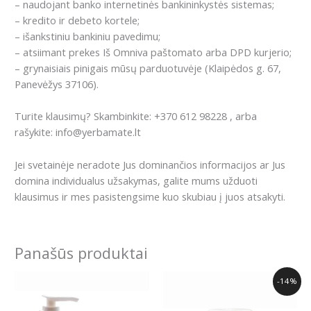
– naudojant banko internetinės bankininkystės sistemas;
– kredito ir debeto kortele;
– išankstiniu bankiniu pavedimu;
– atsiimant prekes Iš Omniva paštomato arba DPD kurjerio;
– grynaisiais pinigais mūsų parduotuvėje (Klaipėdos g. 67,
Panevėžys 37106).
Turite klausimų? Skambinkite: +370 612 98228 , arba
rašykite: info@yerbamate.lt
Jei svetainėje neradote Jus dominančios informacijos ar Jus
domina individualus užsakymas, galite mums užduoti
klausimus ir mes pasistengsime kuo skubiau į juos atsakyti.
Panašūs produktai
Original
Current
-14%
price
price
was:
is: