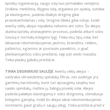
ląstelių regeneraciją, saugo odą nuo pirmalaikio senėjimo.
Drėkina, minkština, išlygina odą, atgaivina jos spalvą, suteikia
jai elastingumo, padeda išlaikyti drėgmę giliai
prasiskverbdamas į odą. Drėgmė išlieka giliai odoje, todėl
aviečių sėklų aliejus nepalieka riebumo ant odos. Šis aliejus
skatina ląstelių atsinaujinimo procesus, padeda atkurti odos
tonusą ir normalų kolageno lygį. Tinka visų tipų odai, bet
labiausiai rekomenduojamas jautrios, brandžios, reiklios,
pažeistos, egzemos ar psoriazės paveiktos, o ypač
pleiskanojančios odos priežiūrai, taip pat veido masažui.
Tinka plaukų galiukų priežiūrai.
TINKA DEGINIMUISI SAULĖJE
. Aviečių sėklų aliejus –
natūralus ultravioletinių spindulių filtras, nes sudėtyje yra
gamtinių karotinoidų, kurie turi apsauginių savybių nuo
saulės spindulių, mažina jų žalingą poveikį odai. Aliejus
padeda palaikyti elastingumą ir odos drėgnumą, stimuliuoja
kolageno gamybą, todėl šis aliejus labai rekomenduojamas
norintiems gauti gražų ir saugų įdegį. Tinka priežiūrai prieš ir