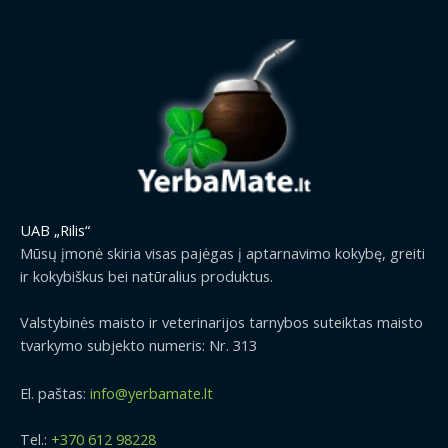
UAB „Rilis“
Mūsų įmonė skiria visas pajėgas į aptarnavimo kokybę, greiti
ir kokybiškus bei natūralius produktus.
Valstybinės maisto ir veterinarijos tarnybos suteiktas maisto
tvarkymo subjekto numeris: Nr. 313
El. paštas:
info@yerbamate.lt
Tel.:
+370 612 98228