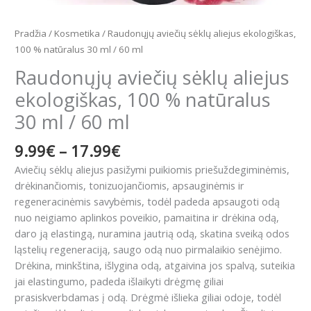
Pradžia
/
Kosmetika
/ Raudonųjų aviečių sėklų aliejus ekologiškas,
100 % natūralus 30 ml / 60 ml
Raudonųjų aviečių sėklų aliejus
ekologiškas, 100 % natūralus
30 ml / 60 ml
9.99
€
–
17.99
€
Aviečių sėklų aliejus pasižymi puikiomis priešuždegiminėmis,
drėkinančiomis, tonizuojančiomis, apsauginėmis ir
regeneracinėmis savybėmis, todėl padeda apsaugoti odą
nuo neigiamo aplinkos poveikio, pamaitina ir drėkina odą,
daro ją elastingą, nuramina jautrią odą, skatina sveiką odos
ląstelių regeneraciją, saugo odą nuo pirmalaikio senėjimo.
Drėkina, minkština, išlygina odą, atgaivina jos spalvą, suteikia
jai elastingumo, padeda išlaikyti drėgmę giliai
prasiskverbdamas į odą. Drėgmė išlieka giliai odoje, todėl