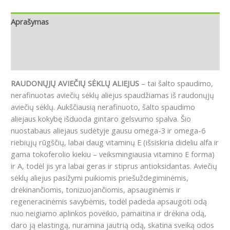
Aprašymas
Papildoma informacija
Atsiliepimai (0)
RAUDONŲJŲ AVIEČIŲ SĖKLŲ ALIEJUS
– tai šalto spaudimo,
nerafinuotas aviečių sėklų aliejus spaudžiamas iš raudonųjų
aviečių sėklų. Aukščiausią nerafinuoto, šalto spaudimo
aliejaus kokybę išduoda gintaro gelsvumo spalva. Šio
nuostabaus aliejaus sudėtyje gausu omega-3 ir omega-6
riebiųjų rūgščių, labai daug vitaminų E (išsiskiria dideliu alfa ir
gama tokoferolio kiekiu – veiksmingiausia vitamino E forma)
ir A, todėl jis yra labai geras ir stiprus antioksidantas. Aviečių
sėklų aliejus pasižymi puikiomis priešuždegiminėmis,
drėkinančiomis, tonizuojančiomis, apsauginėmis ir
regeneracinėmis savybėmis, todėl padeda apsaugoti odą
nuo neigiamo aplinkos poveikio, pamaitina ir drėkina odą,
daro ją elastingą, nuramina jautrią odą, skatina sveiką odos