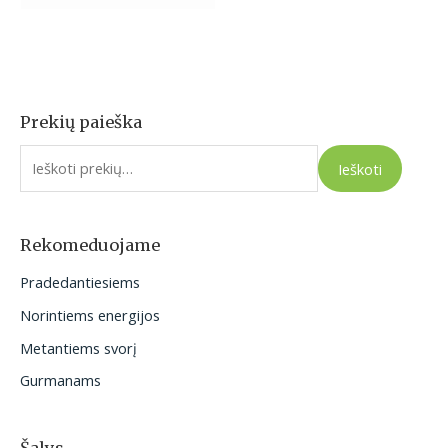
Prekių paieška
I
e
Ieškoti
š
k
o
Rekomeduojame
t
Pradedantiesiems
i
Norintiems energijos
:
Metantiems svorį
Gurmanams