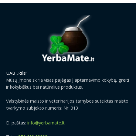
UAB „Rilis“
Mūsų įmonė skiria visas pajėgas į aptarnavimo kokybę, greiti
ir kokybiškus bei natūralius produktus.
Valstybinės maisto ir veterinarijos tarnybos suteiktas maisto
tvarkymo subjekto numeris: Nr. 313
El. paštas:
info@yerbamate.lt