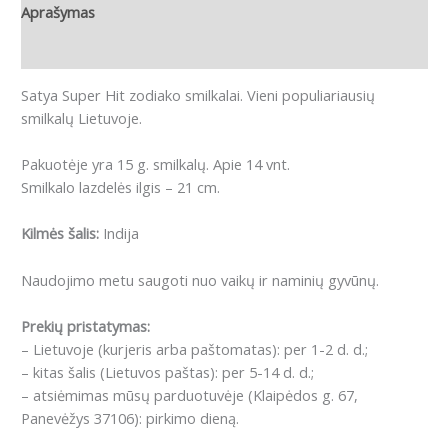
Aprašymas
Atsiliepimai (0)
Satya Super Hit zodiako smilkalai. Vieni populiariausių
smilkalų Lietuvoje.
Pakuotėje yra 15 g. smilkalų. Apie 14 vnt.
Smilkalo lazdelės ilgis – 21 cm.
Kilmės šalis:
Indija
Naudojimo metu saugoti nuo vaikų ir naminių gyvūnų.
Prekių pristatymas:
– Lietuvoje (kurjeris arba paštomatas): per 1-2 d. d.;
– kitas šalis (Lietuvos paštas): per 5-14 d. d.;
– atsiėmimas mūsų parduotuvėje (Klaipėdos g. 67,
Panevėžys 37106): pirkimo dieną.