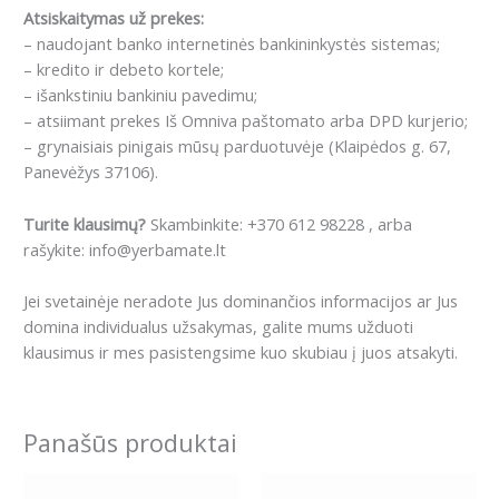
Atsiskaitymas už prekes:
– naudojant banko internetinės bankininkystės sistemas;
– kredito ir debeto kortele;
– išankstiniu bankiniu pavedimu;
– atsiimant prekes Iš Omniva paštomato arba DPD kurjerio;
– grynaisiais pinigais mūsų parduotuvėje (Klaipėdos g. 67,
Panevėžys 37106).
Turite klausimų?
Skambinkite: +370 612 98228 , arba
rašykite: info@yerbamate.lt
Jei svetainėje neradote Jus dominančios informacijos ar Jus
domina individualus užsakymas, galite mums užduoti
klausimus ir mes pasistengsime kuo skubiau į juos atsakyti.
Panašūs produktai
Price
This