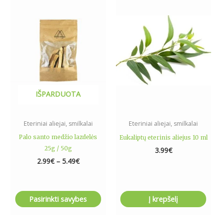
range:
product
2.99€
has
through
5.49€
multiple
variants.
The
options
may
be
IŠPARDUOTA
chosen
on
the
Eteriniai aliejai, smilkalai
Eteriniai aliejai, smilkalai
product
Palo santo medžio lazdelės
Eukaliptų eterinis aliejus 10 ml
page
25g / 50g
3.99
€
2.99
€
–
5.49
€
Pasirinkti savybes
Į krepšelį