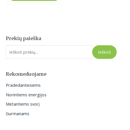
Prekių paieška
I
e
Ieškoti
š
k
o
Rekomeduojame
t
Pradedantiesiems
i
Norintiems energijos
:
Metantiems svorį
Gurmanams