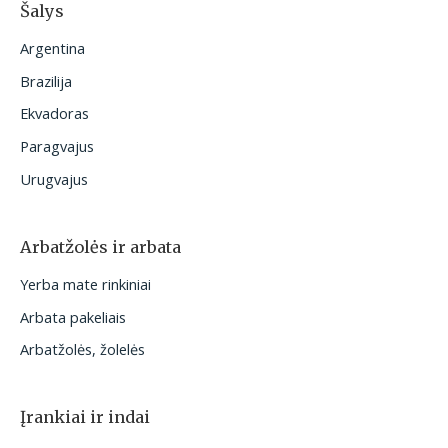
Šalys
Argentina
Brazilija
Ekvadoras
Paragvajus
Urugvajus
Arbatžolės ir arbata
Yerba mate rinkiniai
Arbata pakeliais
Arbatžolės, žolelės
Įrankiai ir indai