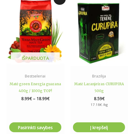
range:
product
8.99€
has
through
18.99€
multiple
variants.
The
options
may
be
IŠPARDUOTA
chosen
on
the
Bestseleriai
Brazilija
product
Matė green Energia guarana
Matė Laranjeiras CURUPIRA
page
400g / 1000g TOP!
500g
8.99
€
–
18.99
€
8.59
€
17.18
€
/kg
Pasirinkti savybes
Į krepšelį