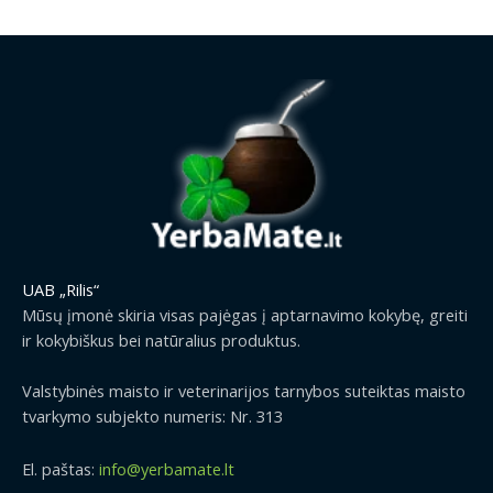
UAB „Rilis“
Mūsų įmonė skiria visas pajėgas į aptarnavimo kokybę, greiti
ir kokybiškus bei natūralius produktus.
Valstybinės maisto ir veterinarijos tarnybos suteiktas maisto
tvarkymo subjekto numeris: Nr. 313
El. paštas:
info@yerbamate.lt