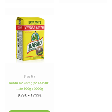
Price
This
range:
product
9.79€
has
through
17.99€
multiple
variants.
The
options
may
be
chosen
on
the
Brazilija
product
Barao De Cotegipe EXPORT
page
matė 500g / 1000g
9.79
€
–
17.99
€