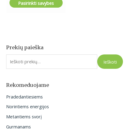
Pasirinkti savybes
Prekių paieška
I
e
Ieškoti
š
k
o
Rekomeduojame
t
Pradedantiesiems
i
Norintiems energijos
:
Metantiems svorį
Gurmanams