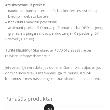
Atsiskaitymas už prekes:
– naudojant banko internetinės bankininkystės sistemas;
– kredito ir debeto kortele;
– išankstiniu bankiniu pavedimu;
– atsiimant prekes Iš Omniva paštomato arba DPD kurjerio;
– grynaisiais pinigais mūsų parduotuvėje (Klaipėdos g. 67,
Panevėžys 37106).
Turite klausimų?
Skambinkite: +370 612 98228 , arba
rašykite: info@yerbamate.lt
Jei svetainėje neradote Jus dominančios informacijos ar Jus
domina individualus užsakymas, galite mums užduoti
klausimus ir mes pasistengsime kuo skubiau į juos atsakyti.
Panašūs produktai
Price
This
-10%