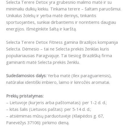
Selecta Terere Detox yra grubesnio malimo matė ir su
minimaliu dulkių kiekiu. Tinkama terere – šaltam paruošimui.
Unikalus žolelių ir yerba matė derinys, tinkantis
sportuojanties, sunkiai dirbantiems ir norintiems daugiau
energijos. Išmėginkite šaltą ir karštą.
Selecta Terere Detox Fitness gamina Brazilijos kompanija
Selecta. Dėmesio – tai ne Selecta prekės ženklas kuris
populiariausias Paragvajuje. Tai tiesiog Brazilišką firma
gaminanti matė Selecta prekės ženklu.
Sudedamosios dalys:
Yerba matė (Ilex paraguariensis),
natūraliai identiški imbiero, laimo ir kinrožės aromatai.
Prekių pristatymas:
– Lietuvoje (kurjeris arba paštomatas): per 1-2 d. d.;
– kitas šalis (Lietuvos paštas): per 5-14 d. d.;
– atsiėmimas mūsų parduotuvėje (Klaipėdos g. 67,
Panevėžys 37106): pirkimo dieną.