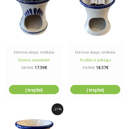
Eteriniai aliejai, smilkalai
Eteriniai aliejai, smilkalai
Šeimos imunitetui
Pradžia ir pabaiga
18.99
€
17.59
€
19.99
€
18.57
€
Į krepšelį
Į krepšelį
Original
Current
-27%
price
price
was:
is:
14.99€.
10.99€.