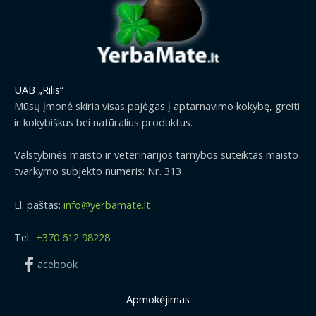
UAB „Rilis“
Mūsų įmonė skiria visas pajėgas į aptarnavimo kokybę, greiti
ir kokybiškus bei natūralius produktus.
Valstybinės maisto ir veterinarijos tarnybos suteiktas maisto
tvarkymo subjekto numeris: Nr. 313
El. paštas:
info@yerbamate.lt
Tel.:
+370 612 98228
acebook
Apmokėjimas