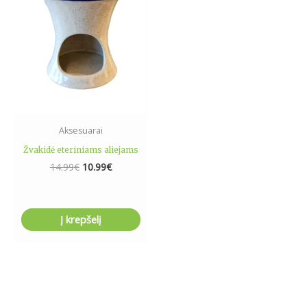
Aksesuarai
Žvakidė eteriniams aliejams
14.99
€
10.99
€
Į krepšelį