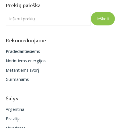
Prekių paieška
I
e
Ieškoti
š
k
o
Rekomeduojame
t
Pradedantiesiems
i
Norintiems energijos
:
Metantiems svorį
Gurmanams
Šalys
Argentina
Brazilija
Ekvadoras