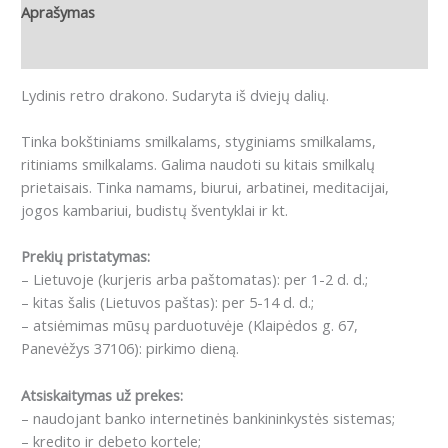
Aprašymas
Atsiliepimai (0)
Lydinis retro drakono. Sudaryta iš dviejų dalių.
Tinka bokštiniams smilkalams, styginiams smilkalams,
ritiniams smilkalams.
Galima naudoti su kitais smilkalų
prietaisais.
Tinka namams, biurui, arbatinei, meditacijai,
jogos kambariui, budistų šventyklai ir kt.
Prekių pristatymas:
– Lietuvoje (kurjeris arba paštomatas): per 1-2 d. d.;
– kitas šalis (Lietuvos paštas): per 5-14 d. d.;
– atsiėmimas mūsų parduotuvėje (Klaipėdos g. 67,
Panevėžys 37106): pirkimo dieną.
Atsiskaitymas už prekes:
– naudojant banko internetinės bankininkystės sistemas;
– kredito ir debeto kortele;