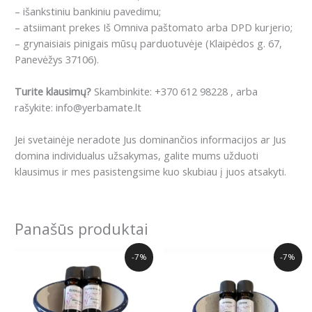
– išankstiniu bankiniu pavedimu;
– atsiimant prekes Iš Omniva paštomato arba DPD kurjerio;
– grynaisiais pinigais mūsų parduotuvėje (Klaipėdos g. 67,
Panevėžys 37106).
Turite klausimų?
Skambinkite: +370 612 98228 , arba
rašykite: info@yerbamate.lt
Jei svetainėje neradote Jus dominančios informacijos ar Jus
domina individualus užsakymas, galite mums užduoti
klausimus ir mes pasistengsime kuo skubiau į juos atsakyti.
Panašūs produktai
Original
Current
Original
Current
-7%
-7%
price
price
price
price
was:
is:
was:
is:
18.99€.
17.59€.
19.99€.
18.57€.