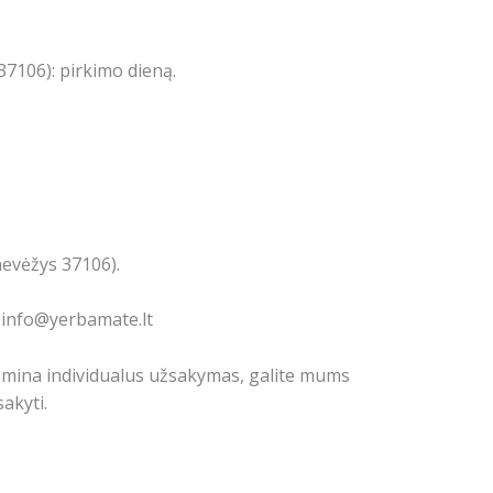
7106): pirkimo dieną.
nevėžys 37106).
: info@yerbamate.lt
domina individualus užsakymas, galite mums
akyti.