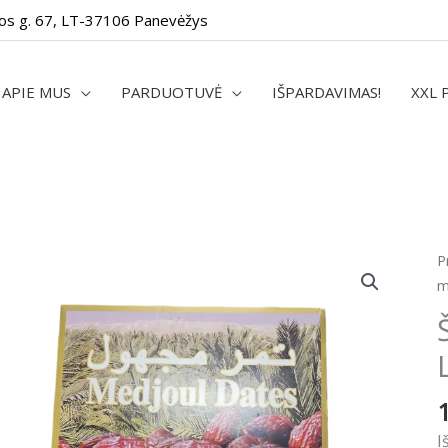
os g. 67, LT-37106 Panevėžys
APIE MUS
PARDUOTUVĖ
IŠPARDAVIMAS!
XXL 
p
P
k
m
Š
d
M
L
c
1
I