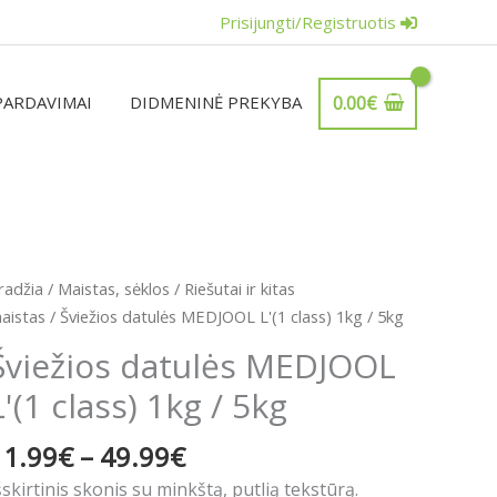
Prisijungti/Registruotis
PARDAVIMAI
DIDMENINĖ PREKYBA
0.00
€
Price
rodukto
radžia
/
Maistas, sėklos
/
Riešutai ir kitas
range:
iekis:
aistas
/ Šviežios datulės MEDJOOL L'(1 class) 1kg / 5kg
11.99€
viežios
Šviežios datulės MEDJOOL
through
atulės
49.99€
L'(1 class) 1kg / 5kg
EDJOOL
'(1
11.99
€
–
49.99
€
lass)
kg
šskirtinis skonis su minkštą, putlią tekstūrą.