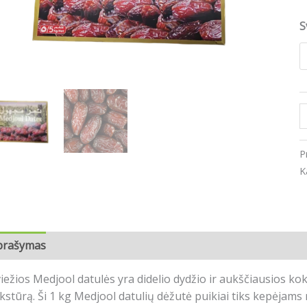
/
5
S
P
K
prašymas
Papildoma informacija
Atsiliepimai (0)
iežios Medjool datulės yra didelio dydžio ir aukščiausios ko
kstūrą.
Ši 1 kg Medjool datulių dėžutė puikiai tiks kepėjam