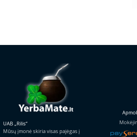
Apmok
Mokėji
UAB „Rilis“
Mūsų įmonė skiria visas pajėgas į