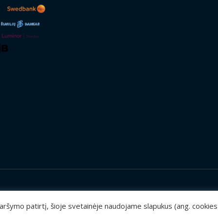
 naršymo patirtį, šioje svetainėje naudojame slapukus (ang. cookie