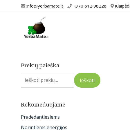
Pereiti
info@yerbamate.lt
+370 612 98228
Klaipėd
prie
turinio
Prekių paieška
I
e
Ieškoti
š
k
o
Rekomeduojame
t
Pradedantiesiems
i
Norintiems energijos