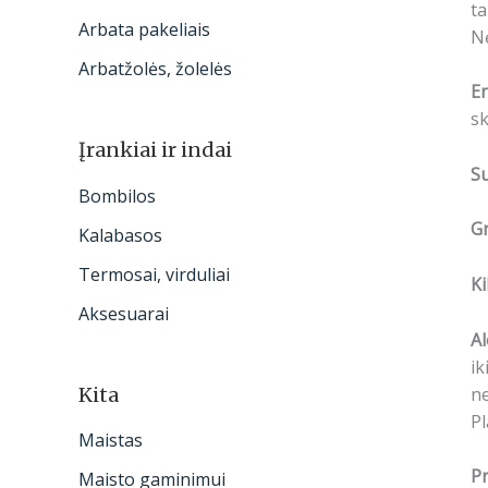
ta
Arbata pakeliais
N
Arbatžolės, žolelės
En
sk
Įrankiai ir indai
S
Bombilos
Gr
Kalabasos
Termosai, virduliai
Ki
Aksesuarai
Al
ik
ne
Kita
Pl
Maistas
Pr
Maisto gaminimui