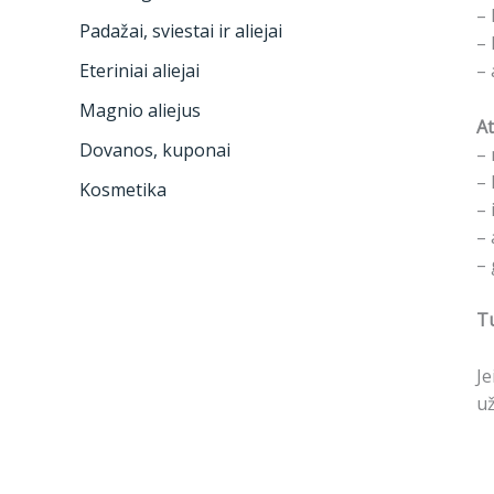
– 
Padažai, sviestai ir aliejai
– 
– 
Eteriniai aliejai
Magnio aliejus
At
Dovanos, kuponai
– 
– 
Kosmetika
– 
– 
– 
Tu
Je
už