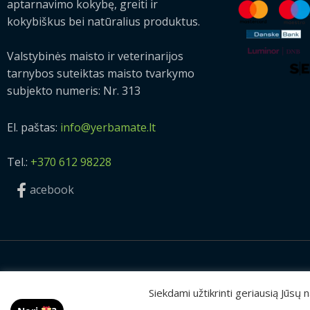
aptarnavimo kokybę, greiti ir
kokybiškus bei natūralius produktus.
Valstybinės maisto ir veterinarijos
tarnybos suteiktas maisto tvarkymo
subjekto numeris: Nr. 313
El. paštas:
info@yerbamate.lt
Tel.:
+370 612 98228
acebook
2026 © Visos teisės saugomos | UAB „Rilis“
Siekdami užtikrinti geriausią Jūsų