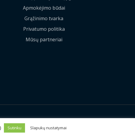
Apmokėjimo būdai
Grąžinimo tvarka
Privatumo politika
Mūsų partneriai
Sprendimas:
MEDIAERN
s)
Sutinku
Slapukų nustatymai