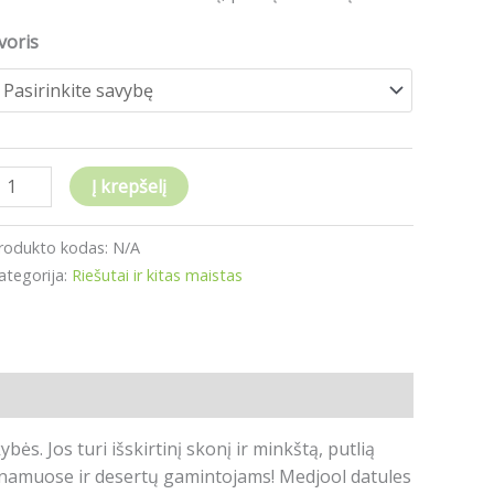
kg
voris
Į krepšelį
rodukto kodas:
N/A
ategorija:
Riešutai ir kitas maistas
kybės.
Jos turi išskirtinį skonį ir minkštą, putlią
s namuose ir desertų gamintojams!
Medjool datules