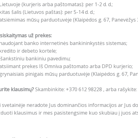
Lietuvoje (kurjeris arba paštomatas): per 1-2 d. d.;
kitas šalis (Lietuvos paštas): per 5-14 d. d.;
atsiėmimas mūsų parduotuvėje (Klaipėdos g. 67, Panevėžys 3
siskaitymas už prekes:
naudojant banko internetinės bankininkystės sistemas;
kredito ir debeto kortele;
išankstiniu bankiniu pavedimu;
atsiimant prekes Iš Omniva paštomato arba DPD kurjerio;
grynaisiais pinigais mūsų parduotuvėje (Klaipėdos g. 67, Pa
rite klausimų?
Skambinkite: +370 612 98228 , arba rašykite
i svetainėje neradote Jus dominančios informacijos ar Jus 
duoti klausimus ir mes pasistengsime kuo skubiau į juos ats