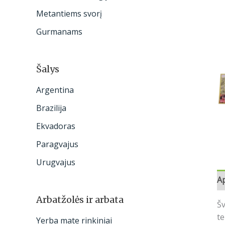
:
Metantiems svorį
Gurmanams
Šalys
Argentina
Brazilija
Ekvadoras
Paragvajus
Urugvajus
A
Arbatžolės ir arbata
Šv
te
Yerba mate rinkiniai