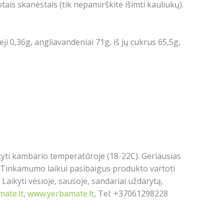
rotais skanėstais (tik nepamirškite išimti kauliukų).
tieji 0,36g, angliavandeniai 71g, iš jų cukrus 65,5g,
kyti kambario temperatūroje (18-22C).
Geriausias
s. Tinkamumo laikui pasibaigus produkto vartoti
Laikyti vėsioje, sausoje, sandariai uždarytą,
ate.lt
,
www.yerbamate.lt
, Tel: +37061298228