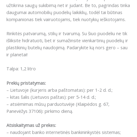
užtikrina saugų sukibimą net ir judant.
Be to, pagrindas tinka
daugumai automobilių puodelių laikiklių, todėl tai būtinas
kompanionas tiek vairuotojams, tiek nuotykių ieškotojams.
Rinkitės patvarumą, stilių ir tvarumą.
Su šiuo puodeliu ne tik
išliksite hidratuoti, bet ir sumažinsite vienkartinių puodelių ir
plastikinių butelių naudojimą.
Padarykite ką nors gero – sau
ir planetai!
Talpa: 1,2 litro
Prekių pristatymas:
– Lietuvoje (kurjeris arba paštomatas): per 1-2 d. d.;
– kitas šalis (Lietuvos paštas): per 5-14 d. d.;
– atsiėmimas mūsų parduotuvėje (Klaipėdos g. 67,
Panevėžys 37106): pirkimo dieną.
Atsiskaitymas už prekes:
– naudojant banko internetinės bankininkystės sistemas;