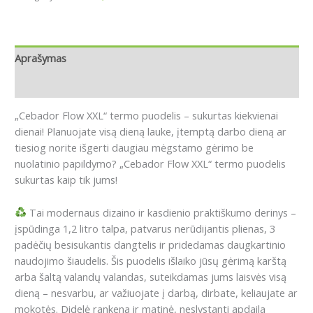
Aprašymas
Atsiliepimai (0)
„Cebador Flow XXL“ termo puodelis – sukurtas kiekvienai
dienai!
Planuojate visą dieną lauke, įtemptą darbo dieną ar
tiesiog norite išgerti daugiau mėgstamo gėrimo be
nuolatinio papildymo?
„Cebador Flow XXL“ termo puodelis
sukurtas kaip tik jums!
Tai modernaus dizaino ir kasdienio praktiškumo derinys –
įspūdinga 1,2 litro talpa, patvarus nerūdijantis plienas, 3
padėčių besisukantis dangtelis ir pridedamas daugkartinio
naudojimo šiaudelis.
Šis puodelis išlaiko jūsų gėrimą karštą
arba šaltą valandų valandas, suteikdamas jums laisvės visą
dieną – nesvarbu, ar važiuojate į darbą, dirbate, keliaujate ar
mokotės.
Didelė rankena ir matinė, neslystanti apdaila