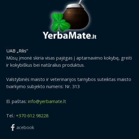
UAB „Rilis“
Mūsų įmonė skiria visas pajėgas į aptarnavimo kokybę, greiti
ir kokybiškus bei natūralius produktus.
Valstybinės maisto ir veterinarijos tarnybos suteiktas maisto
tvarkymo subjekto numeris: Nr. 313
El. paštas:
info@yerbamate.lt
Tel.:
+370 612 98228
acebook