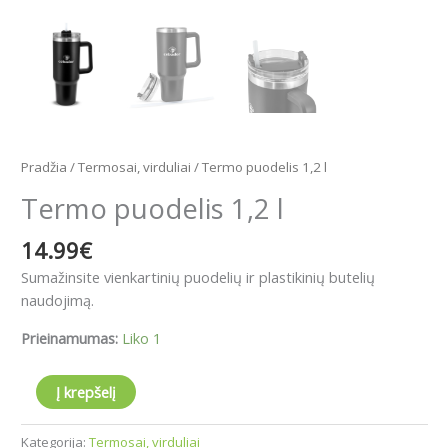
Pradžia
/
Termosai, virduliai
/ Termo puodelis 1,2 l
Termo puodelis 1,2 l
14.99
€
Sumažinsite vienkartinių puodelių ir plastikinių butelių
naudojimą.
Prieinamumas:
Liko 1
Į krepšelį
Kategorija:
Termosai, virduliai