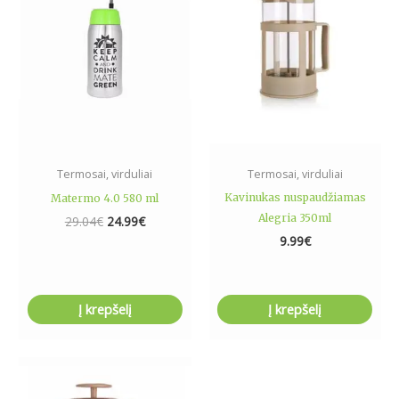
Termosai, virduliai
Termosai, virduliai
Kavinukas nuspaudžiamas
Matermo 4.0 580 ml
Alegria 350ml
29.04
€
24.99
€
9.99
€
Į krepšelį
Į krepšelį