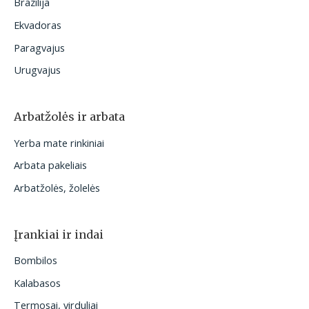
Brazilija
Ekvadoras
Paragvajus
Urugvajus
Arbatžolės ir arbata
Yerba mate rinkiniai
Arbata pakeliais
Arbatžolės, žolelės
Įrankiai ir indai
Bombilos
Kalabasos
Termosai, virduliai