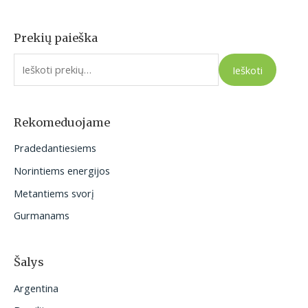
Prekių paieška
I
e
Ieškoti
š
k
o
Rekomeduojame
t
Pradedantiesiems
i
Norintiems energijos
:
Metantiems svorį
Gurmanams
Šalys
Argentina