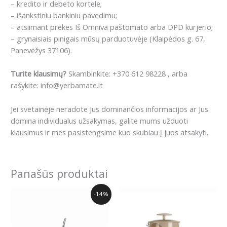
– kredito ir debeto kortele;
– išankstiniu bankiniu pavedimu;
– atsiimant prekes Iš Omniva paštomato arba DPD kurjerio;
– grynaisiais pinigais mūsų parduotuvėje (Klaipėdos g. 67,
Panevėžys 37106).
Turite klausimų?
Skambinkite: +370 612 98228 , arba
rašykite: info@yerbamate.lt
Jei svetainėje neradote Jus dominančios informacijos ar Jus
domina individualus užsakymas, galite mums užduoti
klausimus ir mes pasistengsime kuo skubiau į juos atsakyti.
Panašūs produktai
Original
Current
-14%
price
price
was:
is:
29.04€.
24.99€.