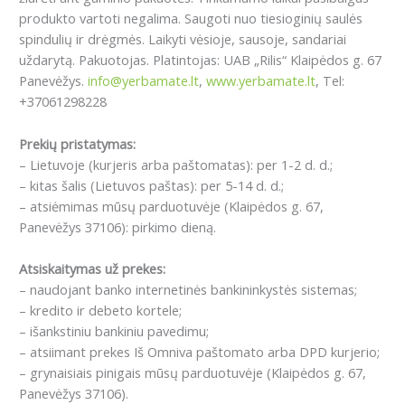
produkto vartoti negalima. Saugoti nuo tiesioginių saulės
spindulių ir drėgmės. Laikyti vėsioje, sausoje, sandariai
uždarytą. Pakuotojas. Platintojas: UAB „Rilis“ Klaipėdos g. 67
Panevėžys.
info@yerbamate.lt
,
www.yerbamate.lt
, Tel:
+37061298228
Prekių pristatymas:
– Lietuvoje (kurjeris arba paštomatas): per 1-2 d. d.;
– kitas šalis (Lietuvos paštas): per 5-14 d. d.;
– atsiėmimas mūsų parduotuvėje (Klaipėdos g. 67,
Panevėžys 37106): pirkimo dieną.
Atsiskaitymas už prekes:
– naudojant banko internetinės bankininkystės sistemas;
– kredito ir debeto kortele;
– išankstiniu bankiniu pavedimu;
– atsiimant prekes Iš Omniva paštomato arba DPD kurjerio;
– grynaisiais pinigais mūsų parduotuvėje (Klaipėdos g. 67,
Panevėžys 37106).