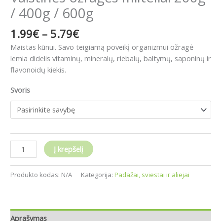
/ 400g / 600g
1.99
€
–
5.79
€
Maistas kūnui.
Savo teigiamą poveikį organizmui ožragė
lemia didelis vitaminų, mineralų, riebalų, baltymų, saponinų ir
flavonoidų kiekis.
Svoris
Į krepšelį
Produkto kodas:
N/A
Kategorija:
Padažai, sviestai ir aliejai
Aprašymas