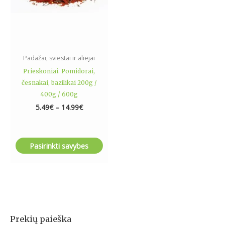
may
be
chosen
on
the
Padažai, sviestai ir aliejai
product
Prieskoniai. Pomidorai,
page
česnakai, bazilikai 200g /
400g / 600g
5.49
€
–
14.99
€
Pasirinkti savybes
Prekių paieška
I