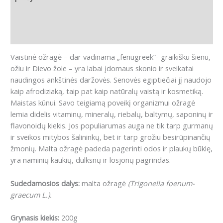
Papildoma informacija
Atsiliepimai (0)
Vaistinė ožragė – dar vadinama „fenugreek”- graikišku šienu,
ožiu ir Dievo žole – yra labai įdomaus skonio ir sveikatai
naudingos ankštinės daržovės.
Senovės egiptiečiai jį naudojo
kaip afrodiziaką, taip pat kaip natūralų vaistą ir kosmetiką.
Maistas kūnui.
Savo teigiamą poveikį organizmui ožragė
lemia didelis vitaminų, mineralų, riebalų, baltymų, saponinų ir
flavonoidų kiekis.
Jos populiarumas auga ne tik tarp gurmanų
ir sveikos mitybos šalininkų, bet ir tarp grožiu besirūpinančių
žmonių.
Malta ožragė padeda pagerinti odos ir plaukų būklę,
yra naminių kaukių, dulksnų ir losjonų pagrindas.
Sudedamosios dalys:
malta ožragė
(
Trigonella foenum-
graecum L
.).
Grynasis kiekis:
200g