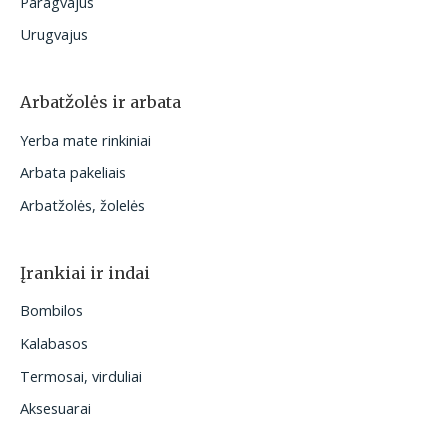
Paragvajus
Urugvajus
Arbatžolės ir arbata
Yerba mate rinkiniai
Arbata pakeliais
Arbatžolės, žolelės
Įrankiai ir indai
Bombilos
Kalabasos
Termosai, virduliai
Aksesuarai