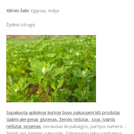
Kilmės šalis:
Egiptas, Indija
Žydinti ožragė:
Supakuota aplinkoje kurioje buvo pakuojami kiti produtai.
Galimi alergenai: g
lutenas, žemės riešutai, soja, įvairūs
riešutai, sezamas.
Geriausias iki pabaigos, partijos numeris –
žiūrėti ant gaminio pakuotės. Tinkamumo laikui pasibaigus