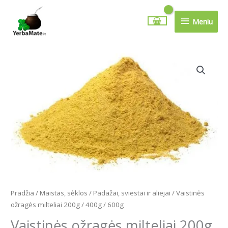
Pereiti
Meniu
prie
Meniu
turinio
Price
produkto
range:
kiekis:
1.99€
Vaistinės
through
ožragės
5.79€
milteliai
200g
/
400g
/
600g
Pradžia
/
Maistas, sėklos
/
Padažai, sviestai ir aliejai
/ Vaistinės
ožragės milteliai 200g / 400g / 600g
Vaistinės ožragės milteliai 200g