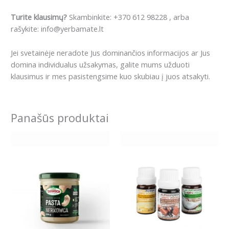
Turite klausimų?
Skambinkite: +370 612 98228 , arba
rašykite: info@yerbamate.lt
Jei svetainėje neradote Jus dominančios informacijos ar Jus
domina individualus užsakymas, galite mums užduoti
klausimus ir mes pasistengsime kuo skubiau į juos atsakyti.
Panašūs produktai
This
product
has
multiple
variants.
The
options
may