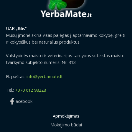
UAB „Rilis“
Mūsų įmonė skiria visas pajėgas į aptarnavimo kokybę, greiti
ir kokybiškus bei natūralius produktus.
Valstybinės maisto ir veterinarijos tarnybos suteiktas maisto
tvarkymo subjekto numeris: Nr. 313
El. paštas:
info@yerbamate.lt
Tel.:
+370 612 98228
acebook
Apmokėjimas
Mokėjimo būdai