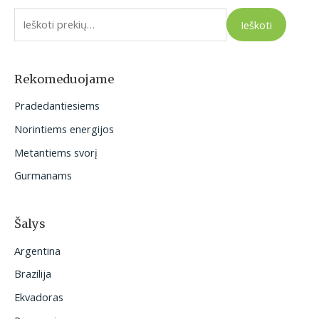
e
Ieškoti
š
k
o
Rekomeduojame
t
Pradedantiesiems
i
Norintiems energijos
:
Metantiems svorį
Gurmanams
Šalys
Argentina
Brazilija
Ekvadoras