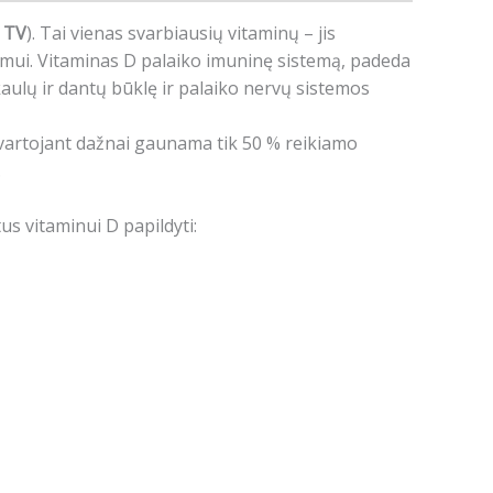
 TV
). Tai vienas svarbiausių vitaminų – jis
mui. Vitaminas D palaiko imuninę sistemą, padeda
 kaulų ir dantų būklę ir palaiko nervų sistemos
 vartojant dažnai gaunama tik 50 % reikiamo
.
us vitaminui D papildyti: