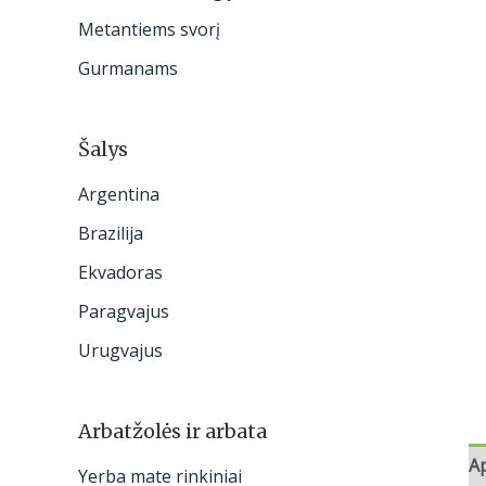
:
Metantiems svorį
Gurmanams
Šalys
Argentina
Brazilija
Ekvadoras
Paragvajus
Urugvajus
Arbatžolės ir arbata
A
Yerba mate rinkiniai