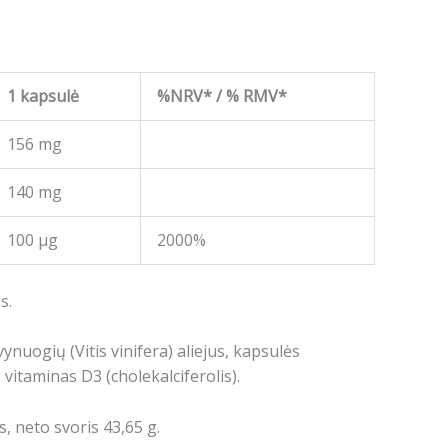
1 kapsulė
%NRV* / % RMV*
156 mg
140 mg
100 μg
2000%
s.
nuogių (Vitis vinifera) aliejus, kapsulės
 vitaminas D3 (cholekalciferolis).
, neto svoris 43,65 g.