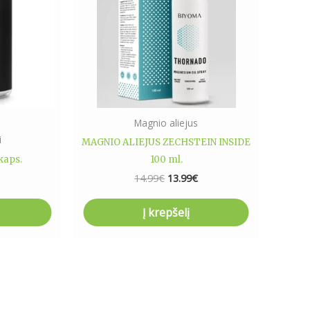
Magnio aliejus
i
MAGNIO ALIEJUS ZECHSTEIN INSIDE
kaps.
100 ml.
14.99
€
13.99
€
Į krepšelį