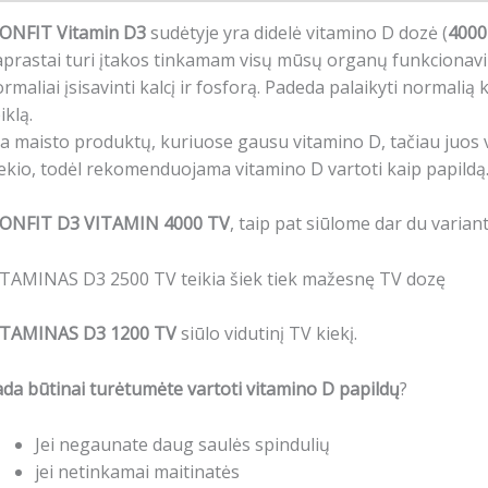
CONFIT Vitamin D3
sudėtyje yra didelė vitamino D dozė (
4000
prastai turi įtakos tinkamam visų mūsų organų funkcionavi
rmaliai įsisavinti kalcį ir fosforą. Padeda palaikyti normalią
iklą.
a maisto produktų, kuriuose gausu vitamino D, tačiau juos
ekio, todėl rekomenduojama vitamino D vartoti kaip papildą
CONFIT D3 VITAMIN 4000 TV
, taip pat siūlome dar du variant
ITAMINAS D3 2500 TV teikia šiek tiek mažesnę TV dozę
ITAMINAS D3 1200 TV
siūlo vidutinį TV kiekį.
da būtinai turėtumėte vartoti vitamino D papildų
?
Jei negaunate daug saulės spindulių
jei netinkamai maitinatės