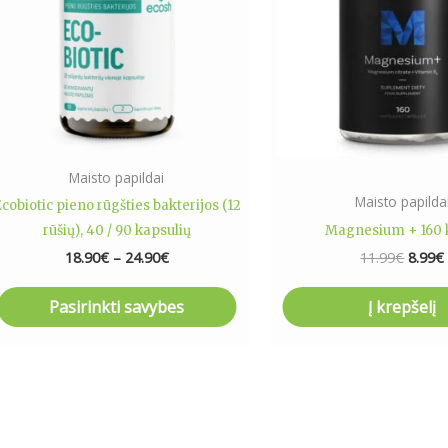
variants.
The
options
may
be
chosen
on
Maisto papildai
the
Maisto papilda
cobiotic pieno rūgšties bakterijos (12
product
rūšių), 40 / 90 kapsulių
Magnesium + 160 
page
18.90
€
–
24.90
€
11.99
€
8.99
€
Pasirinkti savybes
Į krepšelį