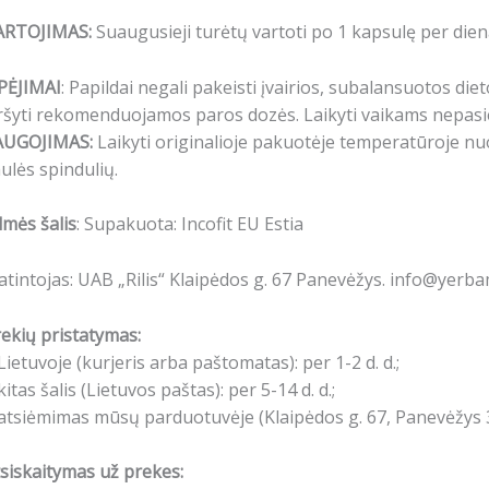
ARTOJIMAS:
Suaugusieji turėtų vartoti po 1 kapsulę per dien
PĖJIMAI
: Papildai negali pakeisti įvairios, subalansuotos 
ršyti rekomenduojamos paros dozės. Laikyti vaikams nepasie
AUGOJIMAS:
Laikyti originalioje pakuotėje temperatūroje nuo
ulės spindulių.
lmės šalis
: Supakuota: Incofit EU Estia
atintojas: UAB „Rilis“ Klaipėdos g. 67 Panevėžys. info@yerb
ekių pristatymas:
Lietuvoje (kurjeris arba paštomatas): per 1-2 d. d.;
kitas šalis (Lietuvos paštas): per 5-14 d. d.;
atsiėmimas mūsų parduotuvėje (Klaipėdos g. 67, Panevėžys 3
siskaitymas už prekes: