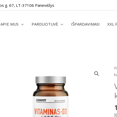
os g. 67, LT-37106 Panevėžys
APIE MUS
PARDUOTUVĖ
IŠPARDAVIMAS!
XXL 
p
P
k
k
V
D
4
T
9
k
I