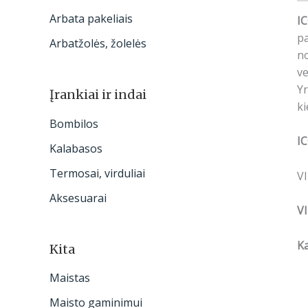
Arbata pakeliais
I
pa
Arbatžolės, žolelės
no
ve
Yr
Įrankiai ir indai
ki
Bombilos
I
Kalabasos
Termosai, virduliai
V
Aksesuarai
V
Ka
Kita
Maistas
Maisto gaminimui