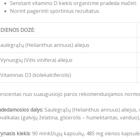
Senstant vitamino D kiekis organizme pradeda mažėti
Norint pagerinti sportinius rezultatus.
DIENOS DOZĖ:
aulėgrąžų (Helianthus annuus) aliejus
Vynuogių (Vitis vinifera) aliejus
Vitaminas D3 (kolekalciferolis)
procentas nuo suaugusiojo paros rekomenduojamos normo
udedamosios dalys:
Saulėgrąžų (Helianthus annuus) aliejus, vy
valkalas (galvijų želatina, glicerolis – humektantas, vanduo),
ynasis kiekis
: 90 minkštųjų kapsulių, 485 mg vienos kapsulės