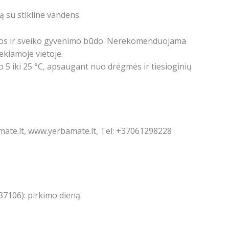
ą su stikline vandens.
dietos ir sveiko gyvenimo būdo. Nerekomenduojama
kiamoje vietoje.
 5 iki 25 °C, apsaugant nuo drėgmės ir tiesioginių
amate.lt, www.yerbamate.lt, Tel: +37061298228
7106): pirkimo dieną.