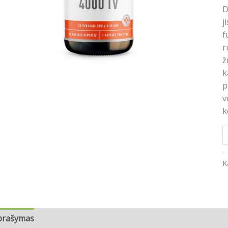
D
j
f
r
ž
k
p
v
k
K
prašymas
Atsiliepimai (0)