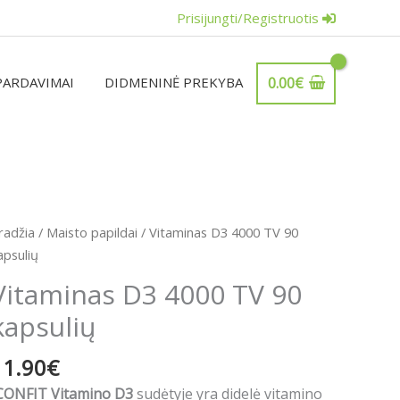
Prisijungti/Registruotis
PARDAVIMAI
DIDMENINĖ PREKYBA
0.00
€
rodukto
radžia
/
Maisto papildai
/ Vitaminas D3 4000 TV 90
iekis:
apsulių
itaminas
Vitaminas D3 4000 TV 90
3
kapsulių
000
V
11.90
€
0
apsulių
CONFIT Vitamino D3
sudėtyje yra didelė vitamino