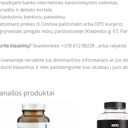
naudojant banko internetinės bankininkystės sistemas;
kredito ir debeto kortele;
išankstiniu bankiniu pavedimu;
atsiimant prekes Iš Omniva paštomato arba DPD kurjerio;
grynaisiais pinigais mūsų parduotuvėje (Klaipėdos g. 67, Pa
rite klausimų?
Skambinkite: +370 612 98228 , arba rašykite
i svetainėje neradote Jus dominančios informacijos ar Jus 
duoti klausimus ir mes pasistengsime kuo skubiau į juos ats
anašūs produktai
Price
Origin
This
range:
price
product
18.90€
was:
i
has
through
11.99€
24.90€
multiple