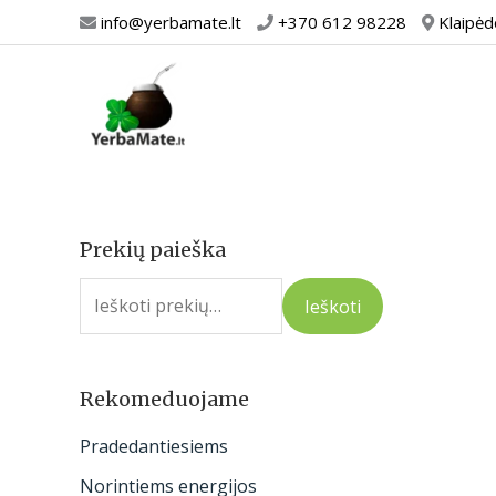
Pereiti
info@yerbamate.lt
+370 612 98228
Klaipėd
prie
turinio
Prekių paieška
I
e
Ieškoti
š
k
o
Rekomeduojame
t
Pradedantiesiems
i
Norintiems energijos