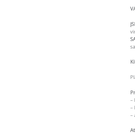
V
ĮS
vi
S
sa
Ki
Pl
Pr
– 
– 
– 
At