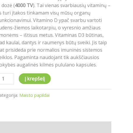
 dozė (
4000 TV
). Tai vienas svarbiausių vitaminų –
is turi įtakos tinkamam visų mūsų organų
unkcionavimui. Vitamino D ypač svarbu vartoti
udens-žiemos laikotarpiu, o vyresnio amžiaus
monėms – ištisus metus. Vitaminas D3 būtinas,
ad kaulai, dantys ir raumenys būtų sveiki. Jis taip
at prisideda prie normalios imuninės sistemos
eiklos. Pagaminta naudojant tik aukščiausios
okybės augalinės kilmės pululano kapsules.
Į krepšelį
ategorija:
Maisto papildai