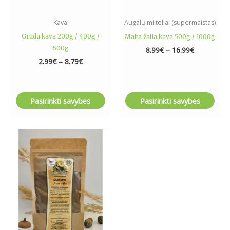
on
on
the
the
Kava
Augalų milteliai (supermaistas)
product
product
Grūdų kava 200g / 400g /
Malta žalia kava 500g / 1000g
page
page
600g
8.99
€
–
16.99
€
2.99
€
–
8.79
€
Pasirinkti savybes
Pasirinkti savybes