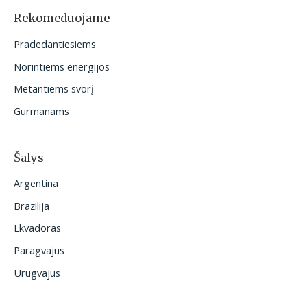
o
Rekomeduojame
t
Pradedantiesiems
i
Norintiems energijos
:
Metantiems svorį
Gurmanams
Šalys
Argentina
Brazilija
Ekvadoras
Paragvajus
Urugvajus