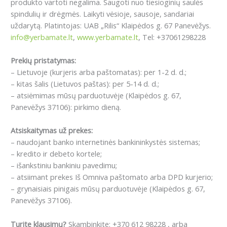
produkto vartoti negalima. Saugoti nuo tiesioginių saulės
spindulių ir drėgmės. Laikyti vėsioje, sausoje, sandariai
uždarytą. Platintojas: UAB „Rilis“ Klaipėdos g. 67 Panevėžys.
info@yerbamate.lt
,
www.yerbamate.lt
, Tel: +37061298228
Prekių pristatymas:
– Lietuvoje (kurjeris arba paštomatas): per 1-2 d. d.;
– kitas šalis (Lietuvos paštas): per 5-14 d. d.;
– atsiėmimas mūsų parduotuvėje (Klaipėdos g. 67,
Panevėžys 37106): pirkimo dieną.
Atsiskaitymas už prekes:
– naudojant banko internetinės bankininkystės sistemas;
– kredito ir debeto kortele;
– išankstiniu bankiniu pavedimu;
– atsiimant prekes Iš Omniva paštomato arba DPD kurjerio;
– grynaisiais pinigais mūsų parduotuvėje (Klaipėdos g. 67,
Panevėžys 37106).
Turite klausimų?
Skambinkite: +370 612 98228 , arba