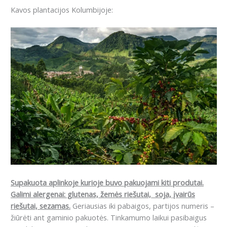
Kavos plantacijos Kolumbijoje:
Supakuota aplinkoje kurioje buvo pakuojami kiti produtai.
Galimi alergenai: g
lutenas, žemės riešutai, soja, įvairūs
riešutai, sezamas.
Geriausias iki pabaigos, partijos numeris –
žiūrėti ant gaminio pakuotės. Tinkamumo laikui pasibaigus