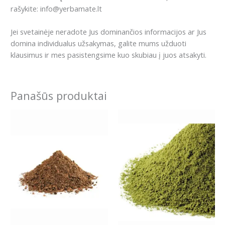
rašykite: info@yerbamate.lt
Jei svetainėje neradote Jus dominančios informacijos ar Jus
domina individualus užsakymas, galite mums užduoti
klausimus ir mes pasistengsime kuo skubiau į juos atsakyti.
Panašūs produktai
Price
Price
This
This
range:
range:
product
product
2.99€
8.99€
has
has
through
through
8.79€
16.99€
multiple
multiple
variants.
variants.
The
The
options
options
may
may
be
be
chosen
chosen