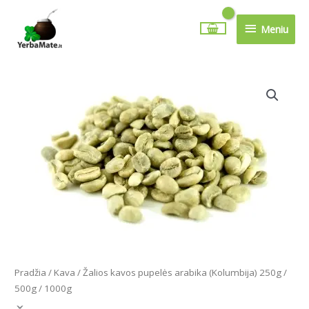
Pereiti
Meniu
prie
Meniu
turinio
Price
produkto
range:
kiekis:
8.99€
Žalios
through
kavos
32.99€
pupelės
arabika
(Kolumbija)
250g
/
500g
/
1000g
Pradžia
/
Kava
/ Žalios kavos pupelės arabika (Kolumbija) 250g /
500g / 1000g