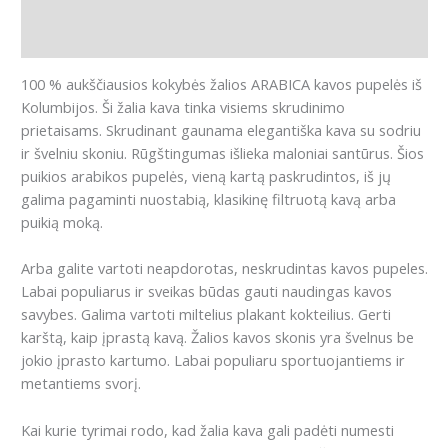
Papildoma informacija
Atsiliepimai (0)
100 % aukščiausios kokybės žalios ARABICA kavos pupelės iš
Kolumbijos. Ši žalia kava tinka visiems skrudinimo
prietaisams. Skrudinant gaunama elegantiška kava su sodriu
ir švelniu skoniu. Rūgštingumas išlieka maloniai santūrus. Šios
puikios arabikos pupelės, vieną kartą paskrudintos, iš jų
galima pagaminti nuostabią, klasikinę filtruotą kavą arba
puikią moką.
Arba galite vartoti neapdorotas, neskrudintas kavos pupeles.
Labai populiarus ir sveikas būdas gauti naudingas kavos
savybes. Galima vartoti miltelius plakant kokteilius. Gerti
karštą, kaip įprastą kavą. Žalios kavos skonis yra švelnus be
jokio įprasto kartumo. Labai populiaru sportuojantiems ir
metantiems svorį.
Kai kurie tyrimai rodo, kad žalia kava gali padėti numesti