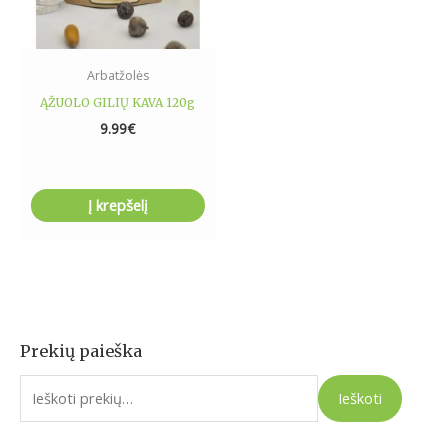
Arbatžolės
ĄŽUOLO GILIŲ KAVA 120g
9.99
€
Į krepšelį
Prekių paieška
I
e
Ieškoti
š
k