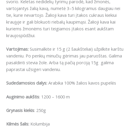
svorio.
Keletas nedidelių tyrimų parodė, kad žmonės,
vartojantys žalią kavą, numetė 3–5 kilogramus daugiau nei
tie, kurie nevartojo.
Žalioji kava turi įtakos cukraus kiekiui
kraujyje ir gali blokuoti riebalų kaupimąsi.
Žalioji kava kai
kuriems žmonėms turi teigiamos įtakos esant aukštam
kraujospūdžiui.
Vartojimas:
Susimalkite ir 15 g (2 šaukšteliai) užpilkite karštu
vandeniu. Po penkių minučių gėrimas jau paruoštas. Galima
pasaldinti stevia žole. Arba tą pačią porciją 15g galima
paprastai užsigeri vandeniu.
Sudedamosios dalys:
Arabika 100% žalios kavos pupelės
Auginimo aukštis
: 1200 – 1600 m
Grynasis kiekis
: 250g
Kilmės šalis:
Kolumbija