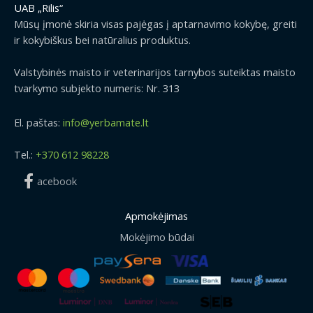
UAB „Rilis“
Mūsų įmonė skiria visas pajėgas į aptarnavimo kokybę, greiti
ir kokybiškus bei natūralius produktus.
Valstybinės maisto ir veterinarijos tarnybos suteiktas maisto
tvarkymo subjekto numeris: Nr. 313
El. paštas:
info@yerbamate.lt
Tel.:
+370 612 98228
acebook
Apmokėjimas
Mokėjimo būdai