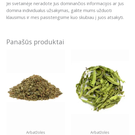
Jei svetainėje neradote Jus dominančios informacijos ar Jus
domina individualus užsakymas, galite mums užduoti
klausimus ir mes pasistengsime kuo skubiau į juos atsakyti.
Panašūs produktai
Price
Price
This
This
range:
range:
product
product
8.79€
6.99€
has
has
through
through
24.99€
34.69€
multiple
multiple
variants.
variants.
The
The
options
options
may
may
be
be
chosen
chosen
on
on
the
the
Arbatžolės
Arbatžolės