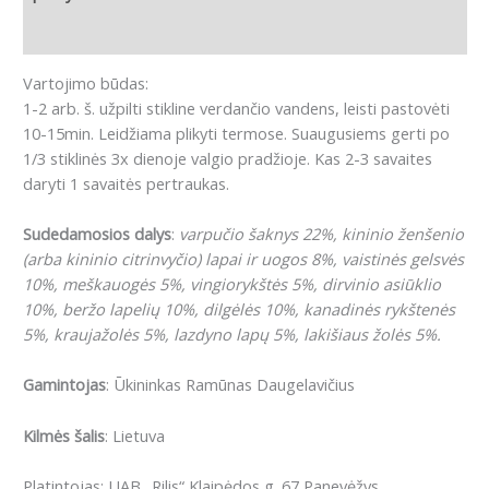
Atsiliepimai (0)
Vartojimo būdas:
1-2 arb. š. užpilti stikline verdančio vandens, leisti pastovėti
10-15min. Leidžiama plikyti termose. Suaugusiems gerti po
1/3 stiklinės 3x dienoje valgio pradžioje. Kas 2-3 savaites
daryti 1 savaitės pertraukas.
Sudedamosios dalys
:
varpučio šaknys 22%, kininio ženšenio
(arba kininio citrinvyčio) lapai ir uogos 8%, vaistinės gelsvės
10%, meškauogės 5%, vingiorykštės 5%, dirvinio asiūklio
10%, beržo lapelių 10%, dilgėlės 10%, kanadinės rykštenės
5%, kraujažolės 5%, lazdyno lapų 5%, lakišiaus žolės 5%.
Gamintojas
: Ūkininkas Ramūnas Daugelavičius
Kilmės šalis
: Lietuva
Platintojas: UAB „Rilis“ Klaipėdos g. 67 Panevėžys.