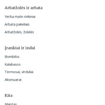
Arbatžolės ir arbata
Yerba mate rinkiniai
Arbata pakeliais
Arbatžolės, žolelės
Įrankiai ir indai
Bombilos
Kalabasos
Termosai, virduliai
Aksesuarai
Kita
Maistas