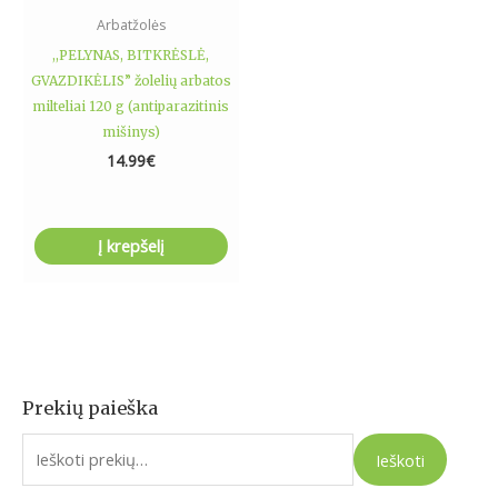
Arbatžolės
,,PELYNAS, BITKRĖSLĖ,
GVAZDIKĖLIS” žolelių arbatos
milteliai 120 g (antiparazitinis
mišinys)
14.99
€
Į krepšelį
Prekių paieška
I
e
Ieškoti
š