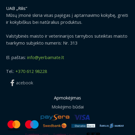
UAB „Rilis“
Mūsų įmonė skiria visas pajėgas į aptarnavimo kokybę, greiti
ir kokybiškus bei natūralius produktus.
Valstybinės maisto ir veterinarijos tarnybos suteiktas maisto
tvarkymo subjekto numeris: Nr. 313
El. paštas:
info@yerbamate.lt
Tel.:
+370 612 98228
acebook
Apmokėjimas
Mokėjimo būdai