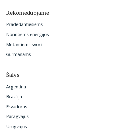
k
o
Rekomeduojame
t
Pradedantiesiems
i
Norintiems energijos
:
Metantiems svorį
Gurmanams
Šalys
Argentina
Brazilija
Ekvadoras
Paragvajus
Urugvajus