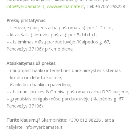
info@yerbamate.lt
,
www.yerbamate.lt
, Tel: +37061298228
Prekių pristatymas:
– Lietuvoje (kurjeris arba paštomatas): per 1-2 d. d.;
– kitas šalis (Lietuvos paštas): per 5-14 d. d.;
– atsiėmimas mūsų parduotuvėje (Klaipėdos g. 67,
Panevėžys 37106): pirkimo dieną.
Atsiskaitymas už prekes:
– naudojant banko internetinės bankininkystės sistemas;
– kredito ir debeto kortele;
– išankstiniu bankiniu pavedimu;
– atsiimant prekes Iš Omniva paštomato arba DPD kurjerio;
– grynaisiais pinigais mūsų parduotuvėje (Klaipėdos g. 67,
Panevėžys 37106).
Turite klausimų?
Skambinkite: +370 612 98228 , arba
rašykite: info@yerbamate.lt