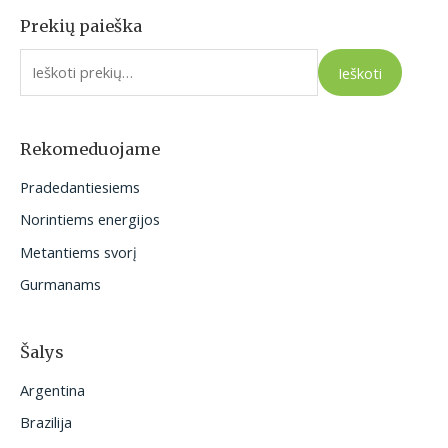
Prekių paieška
I
e
Ieškoti
š
k
o
Rekomeduojame
t
Pradedantiesiems
i
Norintiems energijos
:
Metantiems svorį
Gurmanams
Šalys
Argentina
Brazilija