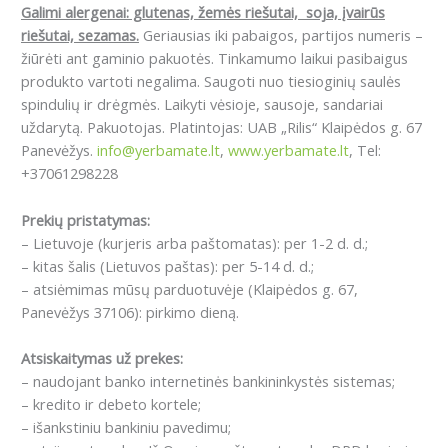
Galimi alergenai: g
lutenas, žemės riešutai, soja, įvairūs
riešutai, sezamas.
Geriausias iki pabaigos, partijos numeris –
žiūrėti ant gaminio pakuotės. Tinkamumo laikui pasibaigus
produkto vartoti negalima. Saugoti nuo tiesioginių saulės
spindulių ir drėgmės. Laikyti vėsioje, sausoje, sandariai
uždarytą. Pakuotojas. Platintojas: UAB „Rilis“ Klaipėdos g. 67
Panevėžys.
info@yerbamate.lt
,
www.yerbamate.lt
, Tel:
+37061298228
Prekių pristatymas:
– Lietuvoje (kurjeris arba paštomatas): per 1-2 d. d.;
– kitas šalis (Lietuvos paštas): per 5-14 d. d.;
– atsiėmimas mūsų parduotuvėje (Klaipėdos g. 67,
Panevėžys 37106): pirkimo dieną.
Atsiskaitymas už prekes:
– naudojant banko internetinės bankininkystės sistemas;
– kredito ir debeto kortele;
– išankstiniu bankiniu pavedimu;