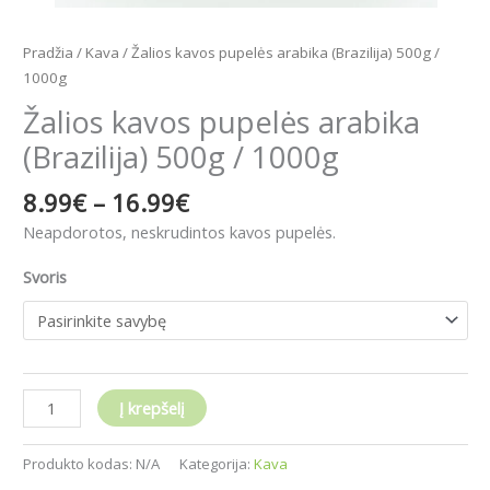
Pradžia
/
Kava
/ Žalios kavos pupelės arabika (Brazilija) 500g /
1000g
Žalios kavos pupelės arabika
(Brazilija) 500g / 1000g
8.99
€
–
16.99
€
Neapdorotos, neskrudintos kavos pupelės.
Svoris
Į krepšelį
Produkto kodas:
N/A
Kategorija:
Kava