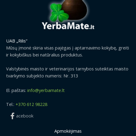
UAB „Rilis“
Mūsų įmonė skiria visas pajėgas į aptarnavimo kokybę, greiti
ir kokybiškus bei natūralius produktus.
Valstybinės maisto ir veterinarijos tarnybos suteiktas maisto
tvarkymo subjekto numeris: Nr. 313
El. paštas:
info@yerbamate.lt
Tel.:
+370 612 98228
acebook
Apmokėjimas