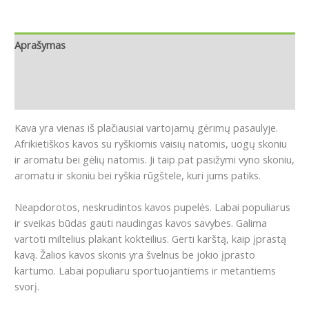
Aprašymas
Papildoma informacija
Atsiliepimai (0)
Kava yra vienas iš plačiausiai vartojamų gėrimų pasaulyje.
Afrikietiškos kavos su ryškiomis vaisių natomis, uogų skoniu
ir aromatu bei gėlių natomis.
Ji taip pat pasižymi vyno skoniu,
aromatu ir skoniu bei ryškia rūgštele, kuri jums patiks.
Neapdorotos, neskrudintos kavos pupelės. Labai populiarus
ir sveikas būdas gauti naudingas kavos savybes. Galima
vartoti miltelius plakant kokteilius. Gerti karštą, kaip įprastą
kavą. Žalios kavos skonis yra švelnus be jokio įprasto
kartumo. Labai populiaru sportuojantiems ir metantiems
svorį.