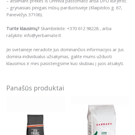
– atsiimant prekes Iš Omniva paštomato arba DPD kurjerio;
– grynaisiais pinigais mūsų parduotuvėje (Klaipėdos g. 67,
Panevėžys 37106).
Turite klausimų?
Skambinkite: +370 612 98228 , arba
rašykite: info@yerbamate.lt
Jei svetainėje neradote Jus dominančios informacijos ar Jus
domina individualus užsakymas, galite mums užduoti
klausimus ir mes pasistengsime kuo skubiau į juos atsakyti.
Panašūs produktai