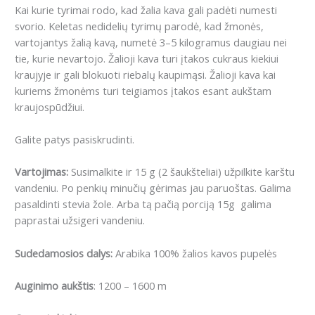
Kai kurie tyrimai rodo, kad žalia kava gali padėti numesti
svorio.
Keletas nedidelių tyrimų parodė, kad žmonės,
vartojantys žalią kavą, numetė 3–5 kilogramus daugiau nei
tie, kurie nevartojo.
Žalioji kava turi įtakos cukraus kiekiui
kraujyje ir gali blokuoti riebalų kaupimąsi.
Žalioji kava kai
kuriems žmonėms turi teigiamos įtakos esant aukštam
kraujospūdžiui.
Galite patys pasiskrudinti.
Vartojimas:
Susimalkite ir 15 g (2 šaukšteliai) užpilkite karštu
vandeniu. Po penkių minučių gėrimas jau paruoštas. Galima
pasaldinti stevia žole. Arba tą pačią porciją 15g galima
paprastai užsigeri vandeniu.
Sudedamosios dalys:
Arabika 100% žalios kavos pupelės
Auginimo aukštis
: 1200 – 1600 m