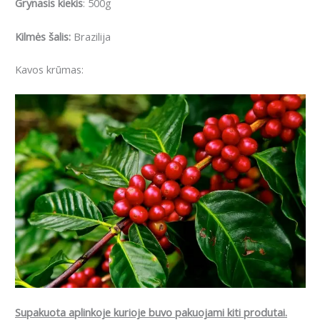
Grynasis kiekis
: 500g
Kilmės šalis:
Brazilija
Kavos krūmas:
Supakuota aplinkoje kurioje buvo pakuojami kiti produtai.