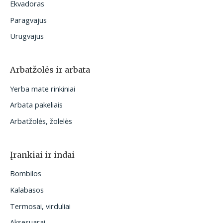
Ekvadoras
Paragvajus
Urugvajus
Arbatžolės ir arbata
Yerba mate rinkiniai
Arbata pakeliais
Arbatžolės, žolelės
Įrankiai ir indai
Bombilos
Kalabasos
Termosai, virduliai
Aksesuarai