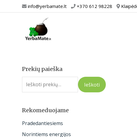
Pereiti
info@yerbamate.lt
+370 612 98228
Klaipėd
prie
turinio
Prekių paieška
I
e
Ieškoti
š
k
o
Rekomeduojame
t
Pradedantiesiems
i
Norintiems energijos