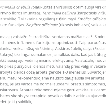
rminalia chebula
(
plaukuotasis viršūklis) optimizuoja viršk
rnyno floros imunitetą.
Terminalia bellirica
(karpotasis viršū
ristaltiką. Tai skatina reguliarų tuštinimąsi.
Emblica officinal
akto funkcijas.
Zingiber officinale
(tikrasis imbieras) veikia k
malajų vaistažolės tradiciškai verdamos mažiausiai 3–5 min
ichinėms ir fizinėms funkcijoms optimizuoti. Taip paruoštas n
lankiai veikia mūsų virškinimą. Atskiros žolelių dalys (žiedai, v
 šaknys) tikslingai sumalamos į smulkias dalis, kad jas būtų
kščiausią ajurvedinių mišinių efektyvumą. Vaistažolių nuoviras
te prieš pusryčius, dienos metu valandą prieš valgį ir vakar
rodytą dienos dozę arbatą gerkite 1-3 mėnesius. Suvartoję 
enu metu rekomenduojame naudoti daugiausia dvi arbatas. K
batų, jei jas vartosime normalizuodami įprastus simptomus, k
siausvyra. Arbatas rekomenduojame gerti atskirai su vienos
batos skonis yra terapinio poveikio dalis ir atitinka ajurv
dėti jokių saldiklių.