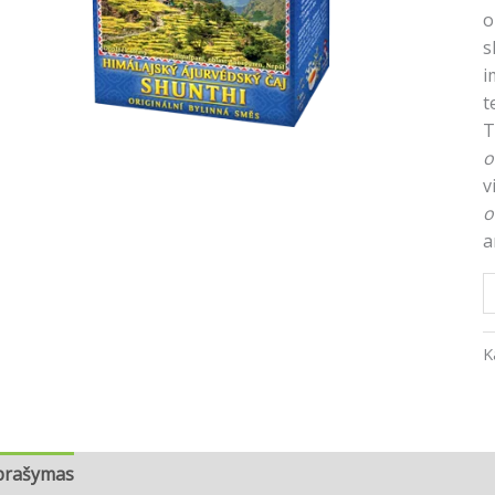
o
s
i
t
T
o
v
o
a
K
prašymas
Atsiliepimai (0)