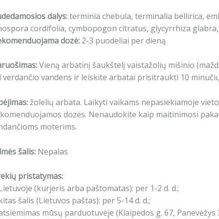
udedamosios dalys:
terminia chebula, terminalia bellirica, emb
nospora cordifolia, cymbopogon citratus, glycyrrhiza glabr
ekomenduojama dozė:
2-3 puodeliai per dieną
aruošimas:
Vieną arbatinį šaukštelį vaistažolių mišinio (maž
 verdančio vandens ir leiskite arbatai prisitraukti 10 minučių
pėjimas:
žolelių arbata. Laikyti vaikams nepasiekiamoje vietoje
komenduojamos dozės. Nenaudokite kaip maitinimosi pakaital
indančioms moterims.
lmės šalis:
Nepalas
ekių pristatymas:
Lietuvoje (kurjeris arba paštomatas): per 1-2 d. d.;
kitas šalis (Lietuvos paštas): per 5-14 d. d.;
atsiėmimas mūsų parduotuvėje (Klaipėdos g. 67, Panevėžys 3