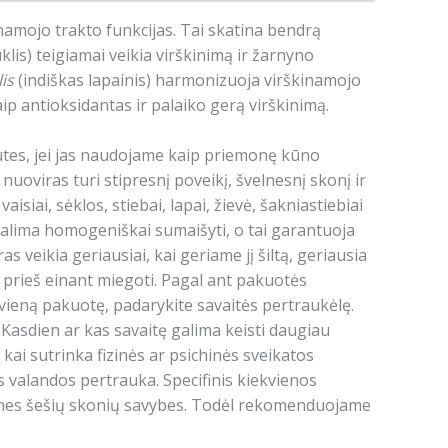
inamojo trakto funkcijas. Tai skatina bendrą
klis) teigiamai veikia virškinimą ir žarnyno
is
(indiškas lapainis) harmonizuoja virškinamojo
aip antioksidantas ir palaiko gerą virškinimą.
utes, jei jas naudojame kaip priemonę kūno
uoviras turi stipresnį poveikį, švelnesnį skonį ir
aisiai, sėklos, stiebai, lapai, žievė, šakniastiebiai
 galima homogeniškai sumaišyti, o tai garantuoja
 veikia geriausiai, kai geriame jį šiltą, geriausia
e prieš einant miegoti. Pagal ant pakuotės
vieną pakuotę, padarykite savaitės pertraukėlę.
asdien ar kas savaitę galima keisti daugiau
ai sutrinka fizinės ar psichinės sveikatos
 valandos pertrauka. Specifinis kiekvienos
edines šešių skonių savybes. Todėl rekomenduojame