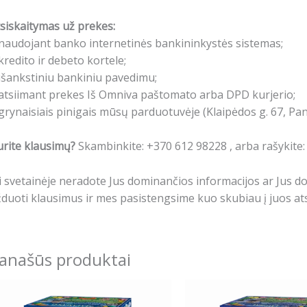
siskaitymas už prekes:
naudojant banko internetinės bankininkystės sistemas;
kredito ir debeto kortele;
išankstiniu bankiniu pavedimu;
atsiimant prekes Iš Omniva paštomato arba DPD kurjerio;
grynaisiais pinigais mūsų parduotuvėje (Klaipėdos g. 67, Pa
rite klausimų?
Skambinkite: +370 612 98228 , arba rašykite
i svetainėje neradote Jus dominančios informacijos ar Jus 
duoti klausimus ir mes pasistengsime kuo skubiau į juos ats
anašūs produktai