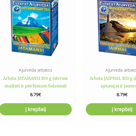
Ajurveda arbatos
Ajurveda arbat
Arbata JATAMANSI 100 g (stresui
Arbata JAIPHAL 100 g (
mažinti ir psichiniam balansui)
apsaugai ir jaunys
8.79
€
8.79
€
Į krepšelį
Į krepšelį