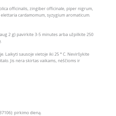
lica officinalis, zingiber officinale, piper nigrum,
a, elettaria cardamomum, syzygium aromaticum.
daug 2 g) pavirkite 3-5 minutes arba užpilkite 250
.
. Laikyti sausoje vietoje iki 25 ° C. Neviršykite
o. Jis nėra skirtas vaikams, nėščioms ir
7106): pirkimo dieną.