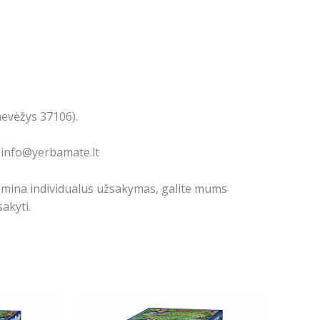
nevėžys 37106).
: info@yerbamate.lt
domina individualus užsakymas, galite mums
akyti.