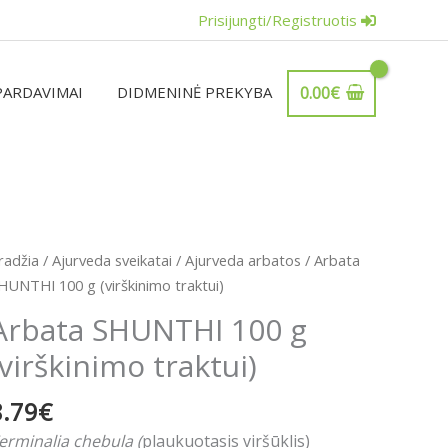
Prisijungti/Registruotis
PARDAVIMAI
DIDMENINĖ PREKYBA
0.00
€
rodukto
radžia
/
Ajurveda sveikatai
/
Ajurveda arbatos
/ Arbata
iekis:
HUNTHI 100 g (virškinimo traktui)
rbata
Arbata SHUNTHI 100 g
HUNTHI
(virškinimo traktui)
00
8.79
€
virškinimo
raktui)
erminalia chebula
(
plaukuotasis viršūklis)