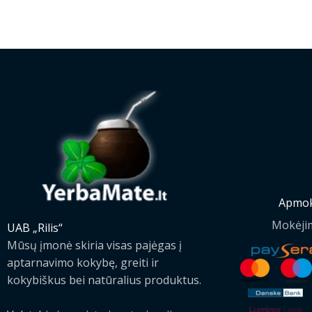
Apmok
Mokėji
UAB „Rilis“
Mūsų įmonė skiria visas pajėgas į
aptarnavimo kokybę, greiti ir
kokybiškus bei natūralius produktus.