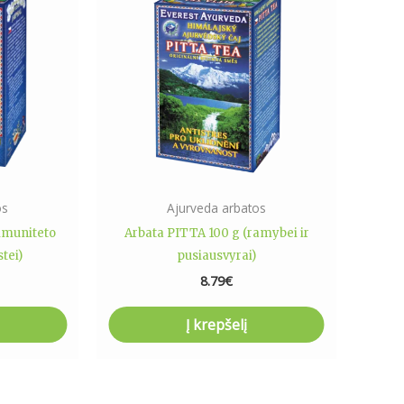
os
Ajurveda arbatos
imuniteto
Arbata PITTA 100 g (ramybei ir
tei)
pusiausvyrai)
8.79
€
Į krepšelį