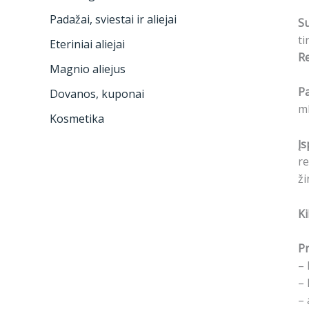
Padažai, sviestai ir aliejai
S
ti
Eteriniai aliejai
R
Magnio aliejus
P
Dovanos, kuponai
ml
Kosmetika
Įs
re
ž
Ki
Pr
– 
– 
– 