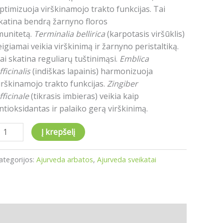
ptimizuoja virškinamojo trakto funkcijas. Tai
katina bendrą žarnyno floros
munitetą.
Terminalia bellirica
(karpotasis viršūklis)
eigiamai veikia virškinimą ir žarnyno peristaltiką.
ai skatina reguliarų tuštinimąsi.
Emblica
fficinalis
(indiškas lapainis) harmonizuoja
irškinamojo trakto funkcijas.
Zingiber
fficinale
(tikrasis imbieras) veikia kaip
ntioksidantas ir palaiko gerą virškinimą.
Į krepšelį
ategorijos:
Ajurveda arbatos
,
Ajurveda sveikatai