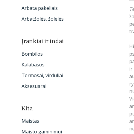
Arbata pakeliais
Te
ža
Arbatžolės, žolelės
pe
tr
Įrankiai ir indai
Hi
Bombilos
ps
pa
Kalabasos
ir
Termosai, virduliai
au
ry
Aksesuarai
nu
Vi
ar
Kita
pu
Maistas
ar
ne
Maisto gaminimui