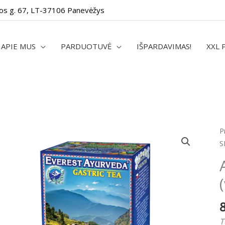
os g. 67, LT-37106 Panevėžys
APIE MUS
PARDUOTUVĖ
IŠPARDAVIMAS!
XXL 
p
P
k
S
A
S
1
g
(
t
T