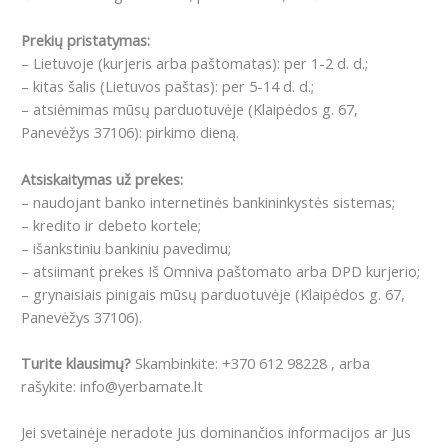
Prekių pristatymas:
– Lietuvoje (kurjeris arba paštomatas): per 1-2 d. d.;
– kitas šalis (Lietuvos paštas): per 5-14 d. d.;
– atsiėmimas mūsų parduotuvėje (Klaipėdos g. 67,
Panevėžys 37106): pirkimo dieną.
Atsiskaitymas už prekes:
– naudojant banko internetinės bankininkystės sistemas;
– kredito ir debeto kortele;
– išankstiniu bankiniu pavedimu;
– atsiimant prekes Iš Omniva paštomato arba DPD kurjerio;
– grynaisiais pinigais mūsų parduotuvėje (Klaipėdos g. 67,
Panevėžys 37106).
Turite klausimų?
Skambinkite: +370 612 98228 , arba
rašykite: info@yerbamate.lt
Jei svetainėje neradote Jus dominančios informacijos ar Jus