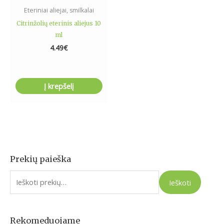
Eteriniai aliejai, smilkalai
Citrinžolių eterinis aliejus 10
ml
4.49
€
Į krepšelį
Prekių paieška
I
e
Ieškoti
š
k
o
Rekomeduojame