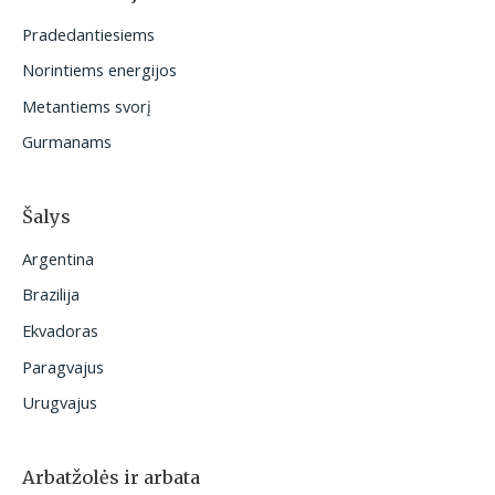
t
Pradedantiesiems
i
Norintiems energijos
:
Metantiems svorį
Gurmanams
Šalys
Argentina
Brazilija
Ekvadoras
Paragvajus
Urugvajus
Arbatžolės ir arbata