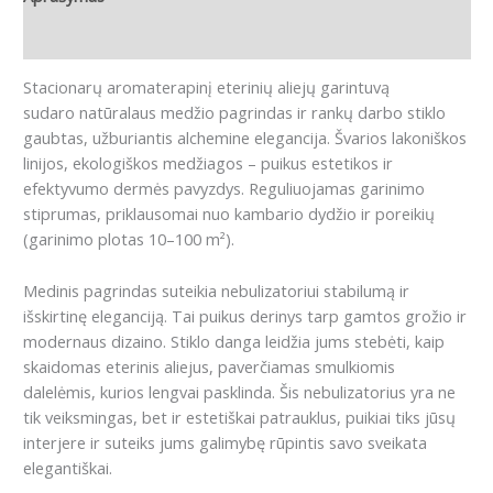
Atsiliepimai (0)
Stacionarų aromaterapinį eterinių aliejų garintuvą
sudaro natūralaus medžio pagrindas ir rankų darbo stiklo
gaubtas, užburiantis alchemine elegancija. Švarios lakoniškos
linijos, ekologiškos medžiagos – puikus estetikos ir
efektyvumo dermės pavyzdys. Reguliuojamas garinimo
stiprumas, priklausomai nuo kambario dydžio ir poreikių
(garinimo plotas 10–100 m²).
Medinis pagrindas suteikia nebulizatoriui stabilumą ir
išskirtinę eleganciją. Tai puikus derinys tarp gamtos grožio ir
modernaus dizaino. Stiklo danga leidžia jums stebėti, kaip
skaidomas eterinis aliejus, paverčiamas smulkiomis
dalelėmis, kurios lengvai pasklinda. Šis nebulizatorius yra ne
tik veiksmingas, bet ir estetiškai patrauklus, puikiai tiks jūsų
interjere ir suteiks jums galimybę rūpintis savo sveikata
elegantiškai.