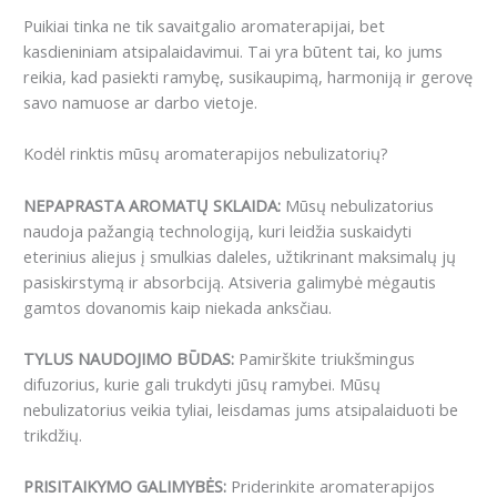
Puikiai tinka ne tik savaitgalio aromaterapijai, bet
kasdieniniam atsipalaidavimui. Tai yra būtent tai, ko jums
reikia, kad pasiekti ramybę, susikaupimą, harmoniją ir gerovę
savo namuose ar darbo vietoje.
Kodėl rinktis mūsų aromaterapijos nebulizatorių?
NEPAPRASTA AROMATŲ SKLAIDA:
Mūsų nebulizatorius
naudoja pažangią technologiją, kuri leidžia suskaidyti
eterinius aliejus į smulkias daleles, užtikrinant maksimalų jų
pasiskirstymą ir absorbciją. Atsiveria galimybė mėgautis
gamtos dovanomis kaip niekada anksčiau.
TYLUS NAUDOJIMO BŪDAS:
Pamirškite triukšmingus
difuzorius, kurie gali trukdyti jūsų ramybei. Mūsų
nebulizatorius veikia tyliai, leisdamas jums atsipalaiduoti be
trikdžių.
PRISITAIKYMO GALIMYBĖS:
Priderinkite aromaterapijos