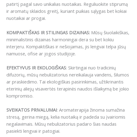
patirtį pagal savo unikalias nuotaikas. Reguliuokite stiprumą
ir aromatų sklaidos greitį, kuriant puikias sąlygas bet kokiai
nuotaikai ar progai.
KOMPAKTIŠKAS IR STILINGAS DIZAINAS:
Mūsų šiuolaikiškas,
minimalistinis dizainas harmoningai dera su bet kokiu
interjeru. Kompaktiškas ir nešiojamas, jis lengvai telpa jūsų
namuose, ofise ar jogos studijoje.
EFEKTYVUS IR EKOLOGIŠKAS
: Skirtingai nuo tradicinių
difuzorių, mūsų nebulizatorius nereikalauja vandens, šilumos
ar praskiedimo. Tai ekologiškas pasirinkimas, užtikrinantis
eterinių aliejų visavertės terapinės naudos išlaikymą be jokio
kompromiso.
SVEIKATOS PRIVALUMAI
: Aromaterapija žinoma sumažina
stresą, gerina miegą, kelia nuotaiką ir padeda su įvairiomis
negalavimais. Mūsų nebulizatorius padaro šias naudas
pasiekti lengvai ir patogiai.