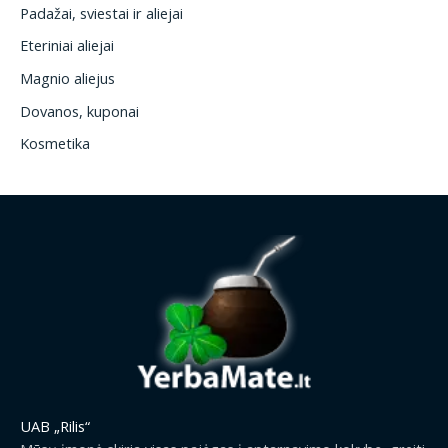
Padažai, sviestai ir aliejai
Eteriniai aliejai
Magnio aliejus
Dovanos, kuponai
Kosmetika
UAB „Rilis“