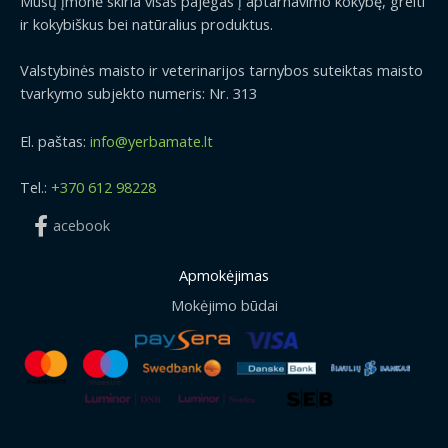
Mūsų įmonė skiria visas pajėgas į aptarnavimo kokybę, greiti
ir kokybiškus bei natūralius produktus.
Valstybinės maisto ir veterinarijos tarnybos suteiktas maisto
tvarkymo subjekto numeris: Nr. 313
El. paštas:
info@yerbamate.lt
Tel.:
+370 612 98228
acebook
Apmokėjimas
Mokėjimo būdai