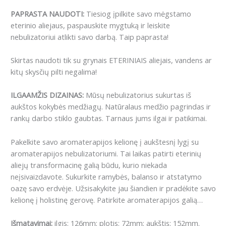
PAPRASTA NAUDOTI:
Tiesiog įpilkite savo mėgstamo
eterinio aliejaus, paspauskite mygtuką ir leiskite
nebulizatoriui atlikti savo darbą. Taip paprasta!
Skirtas naudoti tik su grynais ETERINIAIS aliejais, vandens ar
kitų skysčių pilti negalima!
ILGAAMŽIS DIZAINAS:
Mūsų nebulizatorius sukurtas iš
aukštos kokybės medžiagų. Natūralaus medžio pagrindas ir
rankų darbo stiklo gaubtas. Tarnaus jums ilgai ir patikimai.
Pakelkite savo aromaterapijos kelionę į aukštesnį lygį su
aromaterapijos nebulizatoriumi. Tai laikas patirti eterinių
aliejų transformacinę galią būdu, kurio niekada
neįsivaizdavote. Sukurkite ramybės, balanso ir atstatymo
oazę savo erdvėje. Užsisakykite jau šiandien ir pradėkite savo
kelionę į holistinę gerovę. Patirkite aromaterapijos galią…
Išmatavimai:
ilgis: 126mm; plotis: 72mm; aukštis: 152mm.