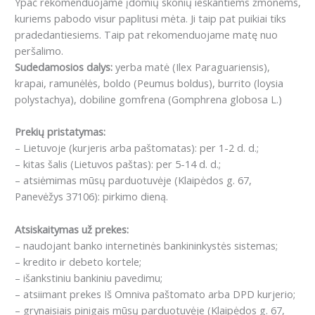
Ypač rekomenduojame įdomių skonių ieškantiems žmonėms,
kuriems pabodo visur paplitusi mėta.
Ji taip pat puikiai tiks
pradedantiesiems.
Taip pat rekomenduojame matę nuo
peršalimo.
Sudedamosios dalys:
yerba matė (Ilex Paraguariensis),
krapai, ramunėlės,
boldo (Peumus boldus)
,
burrito (loysia
polystachya)
,
dobiline gomfrena (Gomphrena globosa L.)
Prekių pristatymas:
– Lietuvoje (kurjeris arba paštomatas): per 1-2 d. d.;
– kitas šalis (Lietuvos paštas): per 5-14 d. d.;
– atsiėmimas mūsų parduotuvėje (Klaipėdos g. 67,
Panevėžys 37106): pirkimo dieną.
Atsiskaitymas už prekes:
– naudojant banko internetinės bankininkystės sistemas;
– kredito ir debeto kortele;
– išankstiniu bankiniu pavedimu;
– atsiimant prekes Iš Omniva paštomato arba DPD kurjerio;
– grynaisiais pinigais mūsų parduotuvėje (Klaipėdos g. 67,