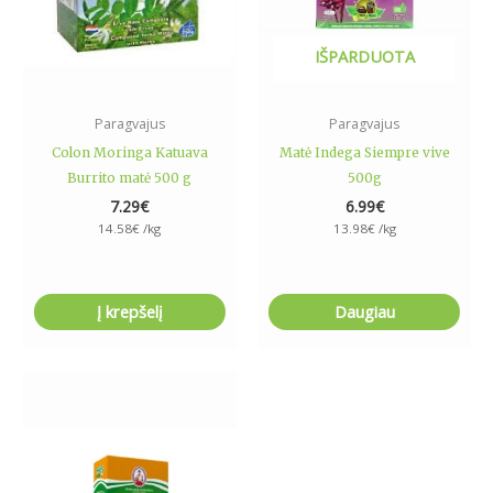
IŠPARDUOTA
Paragvajus
Paragvajus
Colon Moringa Katuava
Matė Indega Siempre vive
Burrito matė 500 g
500g
7.29
€
6.99
€
14.58
€
/kg
13.98
€
/kg
Į krepšelį
Daugiau