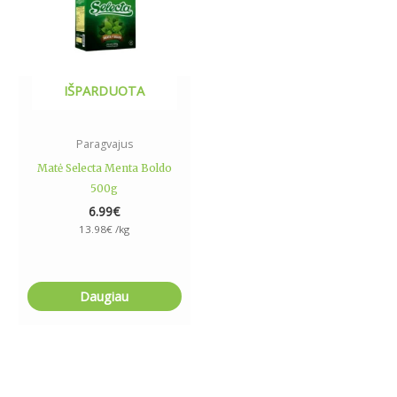
IŠPARDUOTA
Paragvajus
Matė Selecta Menta Boldo
500g
6.99
€
13.98
€
/kg
Daugiau