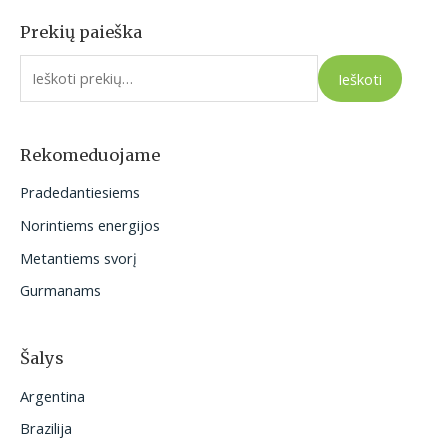
Prekių paieška
I
e
Ieškoti
š
k
o
Rekomeduojame
t
Pradedantiesiems
i
Norintiems energijos
:
Metantiems svorį
Gurmanams
Šalys
Argentina
Brazilija