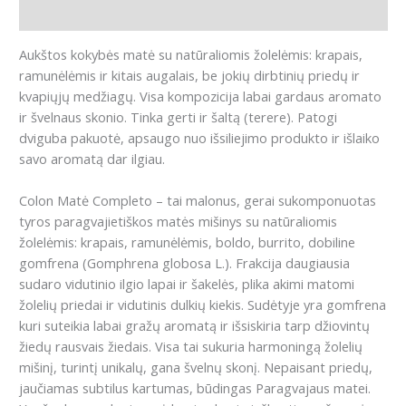
Atsiliepimai (0)
Aukštos kokybės matė su natūraliomis žolelėmis: krapais,
ramunėlėmis ir kitais augalais, be jokių dirbtinių priedų ir
kvapiųjų medžiagų. Visa kompozicija labai gardaus aromato
ir švelnaus skonio. Tinka gerti ir šaltą (terere).
Patogi
dviguba pakuotė, apsaugo nuo išsiliejimo produkto ir išlaiko
savo aromatą dar ilgiau.
Colon Matė Completo – tai malonus, gerai sukomponuotas
tyros paragvajietiškos matės mišinys su natūraliomis
žolelėmis: krapais, ramunėlėmis, boldo, burrito, dobiline
gomfrena (Gomphrena globosa L.).
Frakcija
daugiausia
sudaro vidutinio ilgio lapai ir šakelės, plika akimi matomi
žolelių priedai ir vidutinis dulkių kiekis.
Sudėtyje yra
gomfrena
kuri suteikia labai gražų aromatą ir išsiskiria tarp džiovintų
žiedų rausvais žiedais.
Visa tai sukuria harmoningą žolelių
mišinį, turintį unikalų, gana švelnų skonį.
Nepaisant priedų,
jaučiamas subtilus kartumas, būdingas Paragvajaus matei.