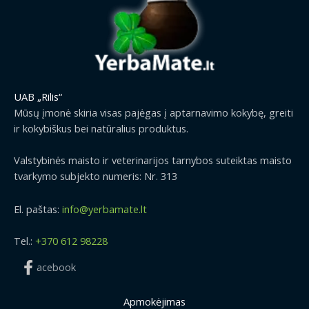
UAB „Rilis“
Mūsų įmonė skiria visas pajėgas į aptarnavimo kokybę, greiti
ir kokybiškus bei natūralius produktus.
Valstybinės maisto ir veterinarijos tarnybos suteiktas maisto
tvarkymo subjekto numeris: Nr. 313
El. paštas:
info@yerbamate.lt
Tel.:
+370 612 98228
acebook
Apmokėjimas