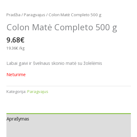
Pradžia
/
Paragvajus
/ Colon Matė Completo 500 g
Colon Matė Completo 500 g
9.68
€
19.36
€
/kg
Labai gaivi ir švelnaus skonio matė su žolelėmis
Neturime
Kategorija:
Paragvajus
Aprašymas
Papildoma informacija