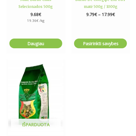
page
Selecionados 500g
matė 500g / 1000g
9.68
€
9.79
€
–
17.99
€
19.36
€
/kg
Daugiau
Pasirinkti savybes
IŠPARDUOTA