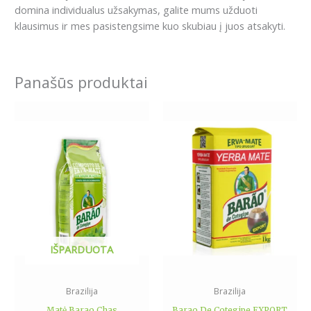
domina individualus užsakymas, galite mums užduoti
klausimus ir mes pasistengsime kuo skubiau į juos atsakyti.
Panašūs produktai
Price
This
range:
product
9.79€
has
through
17.99€
multiple
variants.
The
options
may
be
IŠPARDUOTA
chosen
on
the
Brazilija
Brazilija
product
Matė Barao Chas
Barao De Cotegipe EXPORT