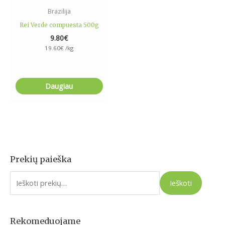
Brazilija
Rei Verde compuesta 500g
9.80
€
19.60
€
/kg
Daugiau
Prekių paieška
I
e
Ieškoti
š
k
o
Rekomeduojame