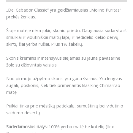
„Del Cebador Classic“ yra geidžiamiausias „Molino Puritas“
prekės ženklas.
Šioje matėje nėra jokių skonio priedų. Daugiausia sudaryta iš
smulkiai ir vidutiniškai maltų lapų ir nedidelio kiekio dervų,
skirtų šiai yerba rūšiai. Plius 1% šakelių.
Skonis kreminis ir intensyvus siejamas su jauna pavasarine
žole su džiovintais vaisiais.
Nuo pirmojo užpylimo skonis yra gana švelnus. Yra lengvas
augalų poskonis, šiek tiek primenantis klasikinę Chimarrao
matę.
Puikiai tinka prie mėsiškų patiekalų, sumuštinių bei vidutinio
saldumo desertų.
Sudedamosios dalys:
100% yerba matė be kotelių (Ilex