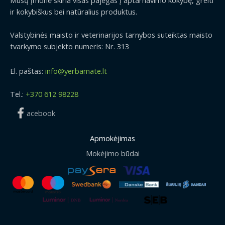
Mūsų įmonė skiria visas pajėgas į aptarnavimo kokybę, greiti
ir kokybiškus bei natūralius produktus.
Valstybinės maisto ir veterinarijos tarnybos suteiktas maisto
tvarkymo subjekto numeris: Nr. 313
El. paštas:
info@yerbamate.lt
Tel.:
+370 612 98228
acebook
Apmokėjimas
Mokėjimo būdai