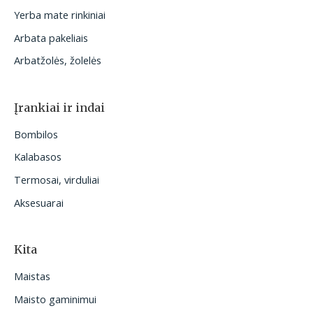
Yerba mate rinkiniai
Arbata pakeliais
Arbatžolės, žolelės
Įrankiai ir indai
Bombilos
Kalabasos
Termosai, virduliai
Aksesuarai
Kita
Maistas
Maisto gaminimui