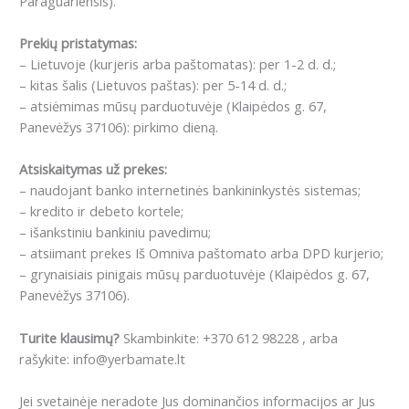
Paraguariensis).
Prekių pristatymas:
– Lietuvoje (kurjeris arba paštomatas): per 1-2 d. d.;
– kitas šalis (Lietuvos paštas): per 5-14 d. d.;
– atsiėmimas mūsų parduotuvėje (Klaipėdos g. 67,
Panevėžys 37106): pirkimo dieną.
Atsiskaitymas už prekes:
– naudojant banko internetinės bankininkystės sistemas;
– kredito ir debeto kortele;
– išankstiniu bankiniu pavedimu;
– atsiimant prekes Iš Omniva paštomato arba DPD kurjerio;
– grynaisiais pinigais mūsų parduotuvėje (Klaipėdos g. 67,
Panevėžys 37106).
Turite klausimų?
Skambinkite: +370 612 98228 , arba
rašykite: info@yerbamate.lt
Jei svetainėje neradote Jus dominančios informacijos ar Jus