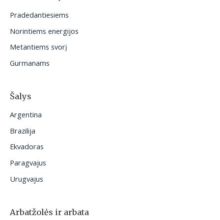
t
Pradedantiesiems
i
Norintiems energijos
:
Metantiems svorį
Gurmanams
Šalys
Argentina
Brazilija
Ekvadoras
Paragvajus
Urugvajus
Arbatžolės ir arbata