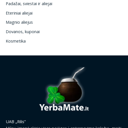
Padažai, sviestai ir aliejai
Eteriniai aliejai
Magnio aliejus
Dovanos, kuponai
Kosmetika
UAB „Rilis“