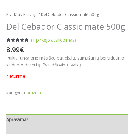
Pradžia
/
Brazilija
/ Del Cebador Classic matė 500g
Del Cebador Classic matė 500g
(
1
pirkėjo atsiliepimas)
Įvertinimas:
1
8.99
€
5.00
iš 5
(viso
Puikiai tinka prie mėsiškų patiekalų, sumuštinių bei vidutinio
įvertinimų:
)
saldumo desertų. Pvz. džiovintų vaisų.
Neturime
Kategorija:
Brazilija
Aprašymas
Atsiliepimai (1)