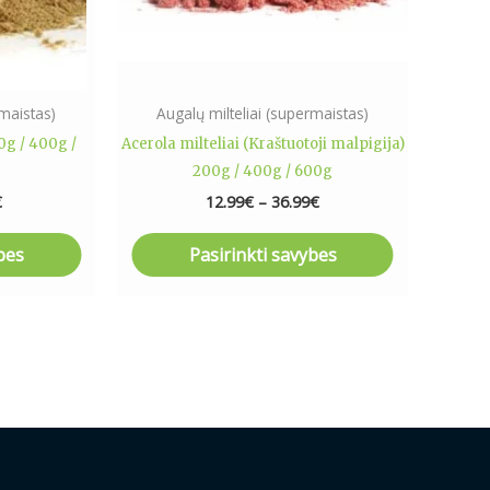
may
be
n
chosen
on
rmaistas)
Augalų milteliai (supermaistas)
the
0g / 400g /
Acerola milteliai (Kraštuotoji malpigija)
ct
product
200g / 400g / 600g
page
€
12.99
€
–
36.99
€
bes
Pasirinkti savybes