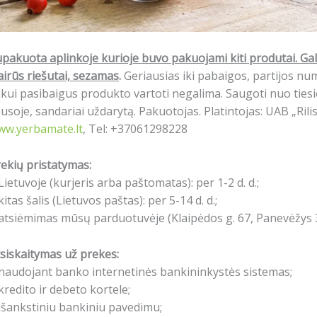
pakuota aplinkoje kurioje buvo pakuojami kiti produtai. Gali
airūs riešutai, sezamas
.
Geriausias iki pabaigos, partijos n
ikui pasibaigus produkto vartoti negalima. Saugoti nuo tiesio
usoje, sandariai uždarytą. Pakuotojas. Platintojas: UAB „Rili
ww.yerbamate.lt
, Tel: +37061298228
ekių pristatymas:
Lietuvoje (kurjeris arba paštomatas): per 1-2 d. d.;
kitas šalis (Lietuvos paštas): per 5-14 d. d.;
atsiėmimas mūsų parduotuvėje (Klaipėdos g. 67, Panevėžys 3
siskaitymas už prekes:
naudojant banko internetinės bankininkystės sistemas;
kredito ir debeto kortele;
išankstiniu bankiniu pavedimu;