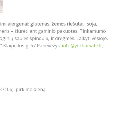
mi alergenai: glutenas, žemės riešutai, soja,
umeris – žiūrėti ant gaminio pakuotės. Tinkamumo
ginių saulės spindulių ir drėgmės. Laikyti vėsioje,
s“ Klaipėdos g. 67 Panevėžys.
info@yerbamate.lt
,
7106): pirkimo dieną.