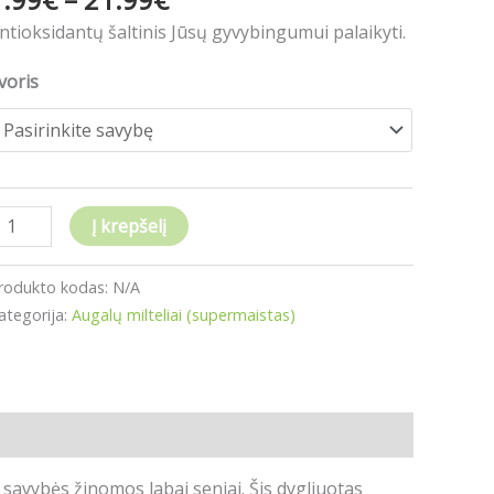
00g
ntioksidantų šaltinis Jūsų gyvybingumui palaikyti.
00g
voris
Į krepšelį
rodukto kodas:
N/A
ategorija:
Augalų milteliai (supermaistas)
savybės žinomos labai seniai. Šis dygliuotas