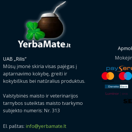
Apmok
Mokėji
UAB „Rilis“
Mūsų įmonė skiria visas pajėgas į
aptarnavimo kokybę, greiti ir
kokybiškus bei natūralius produktus.
Valstybinės maisto ir veterinarijos
tarnybos suteiktas maisto tvarkymo
subjekto numeris: Nr. 313
El. paštas:
info@yerbamate.lt