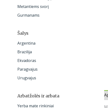
:
Metantiems svorį
Gurmanams
Šalys
Argentina
Brazilija
Ekvadoras
Paragvajus
Urugvajus
A
Arbatžolės ir arbata
Yerba mate rinkiniai
Mū