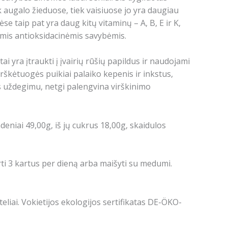
k augalo žieduose, tiek vaisiuose jo yra daugiau
ėse taip pat yra daug kitų vitaminų – A, B, E ir K,
iomis antioksidacinėmis savybėmis.
i yra įtraukti į įvairių rūšių papildus ir naudojami
rškėtuogės puikiai palaiko kepenis ir inkstus,
s uždegimu, netgi palengvina virškinimo
andeniai 49,00g, iš jų cukrus 18,00g, skaidulos
rti 3 kartus per dieną arba maišyti su medumi.
iai. Vokietijos ekologijos sertifikatas DE-ÖKO-