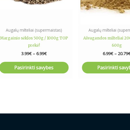
may
may
be
be
chosen
chose
on
on
Augalų milteliai (supermaistas)
Augalų milteliai (supe
the
the
Margainio sėklos 500g / 1000g TOP
Ašvagandos milteliai 20
product
produ
prekė!
600g
page
page
3.99
€
–
6.99
€
6.99
€
–
20.79
Pasirinkti savybes
Pasirinkti savy