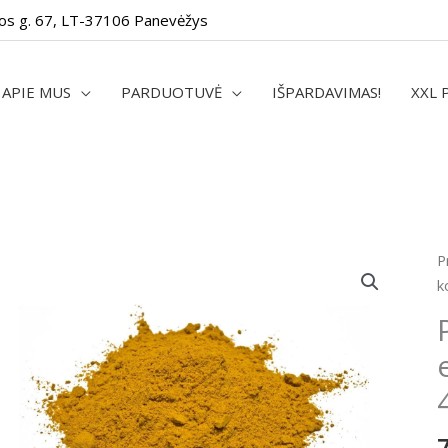
os g. 67, LT-37106 Panevėžys
APIE MUS
PARDUOTUVĖ
IŠPARDAVIMAS!
XXL 
p
P
k
k
P
k
e
m
2
/