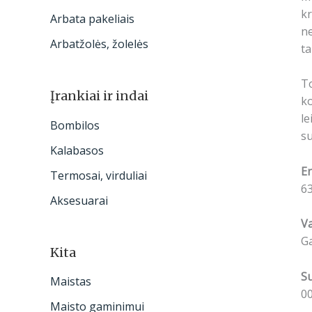
kr
Arbata pakeliais
ne
Arbatžolės, žolelės
ta
To
Įrankiai ir indai
ko
le
Bombilos
su
Kalabasos
En
Termosai, virduliai
63
Aksesuarai
V
Ga
Kita
S
Maistas
00
Maisto gaminimui