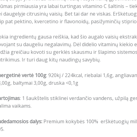
ūmas pirmiausia yra labai turtingas vitamino C šaltinis – tie
i daugelyje citrusinių vaisių. Bet tai dar ne viskas. Erškėtuog
ip pat pektino, kvercetino ir flavonoidų, pasižyminčių stipr
kia ingredientų gausa reiškia, kad šio augalo vaisių ekstrakta
vojant su daugeliu negalavimų. Dėl didelio vitaminų kiekio e
idžia greičiau kovoti su gerklės skausmu ir šlapimo sistemo
trikimus. Ir turi daug kitų naudingų savybių.
ergetinė vertė 100g
: 920kj / 224kcal, riebalai 1,6g, angliav
,00g, baltymai 3,00g, druska <0,1g
artojimas
:
1 šaukštelis stiklinei verdančio vandens, užpilą ge
lima vaikams.
udedamosios dalys:
Premium kokybės 100% erškėtuogių miltel
5.