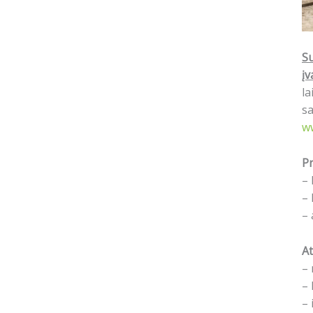
Su
įv
la
sa
w
Pr
– 
– 
– 
At
– 
– 
– 