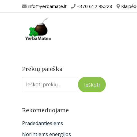
Pereiti
info@yerbamate.lt
+370 612 98228
Klaipėd
prie
turinio
Prekių paieška
I
e
Ieškoti
š
k
o
Rekomeduojame
t
Pradedantiesiems
i
Norintiems energijos