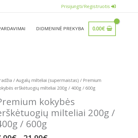
Prisijungti/Registruotis
PARDAVIMAI
DIDMENINĖ PREKYBA
0.00
€
Price
rodukto
radžia
/
Augalų milteliai (supermaistas)
/ Premium
range:
iekis:
okybės erškėtuogių milteliai 200g / 400g / 600g
7.99€
remium
Premium kokybės
through
okybės
21.99€
erškėtuogių milteliai 200g /
rškėtuogių
ilteliai
400g / 600g
00g
7.99
€
–
21.99
€