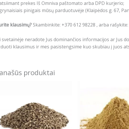
atsiimant prekes Iš Omniva paštomato arba DPD kurjerio;
grynaisiais pinigais mūsų parduotuvėje (Klaipėdos g. 67, Pa
rite klausimų?
Skambinkite: +370 612 98228 , arba rašykite
i svetainėje neradote Jus dominančios informacijos ar Jus 
duoti klausimus ir mes pasistengsime kuo skubiau į juos ats
anašūs produktai
Price
This
This
range:
product
produ
3.99€
has
has
through
6.99€
multiple
multip
variants.
varian
The
The
options
optio