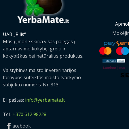
Apmok
Mokėji
UAB „Rilis“
Mūsų įmonė skiria visas pajėgas į
aptarnavimo kokybę, greiti ir
kokybiškus bei natūralius produktus.
Valstybinės maisto ir veterinarijos
tarnybos suteiktas maisto tvarkymo
subjekto numeris: Nr. 313
El. paštas:
info@yerbamate.lt
Tel.:
+370 612 98228
acebook