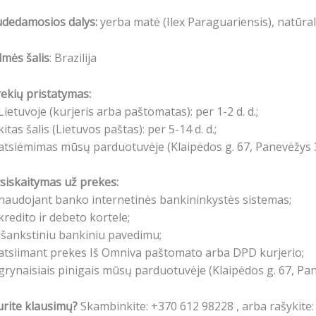
udedamosios dalys:
yerba matė (Ilex Paraguariensis),
natūral
lmės šalis
: Brazilija
ekių pristatymas:
Lietuvoje (kurjeris arba paštomatas): per 1-2 d. d.;
kitas šalis (Lietuvos paštas): per 5-14 d. d.;
atsiėmimas mūsų parduotuvėje (Klaipėdos g. 67, Panevėžys 3
siskaitymas už prekes:
naudojant banko internetinės bankininkystės sistemas;
kredito ir debeto kortele;
išankstiniu bankiniu pavedimu;
atsiimant prekes Iš Omniva paštomato arba DPD kurjerio;
grynaisiais pinigais mūsų parduotuvėje (Klaipėdos g. 67, Pa
rite klausimų?
Skambinkite: +370 612 98228 , arba rašykite