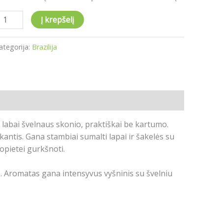
Į krepšelį
ategorija:
Brazilija
 labai švelnaus skonio, praktiškai be kartumo.
kantis.
G
ana stambiai sumalti lapai ir šakelės su
popietei gurkšnoti.
ų. Aromatas gana intensyvus vyšninis su švelniu