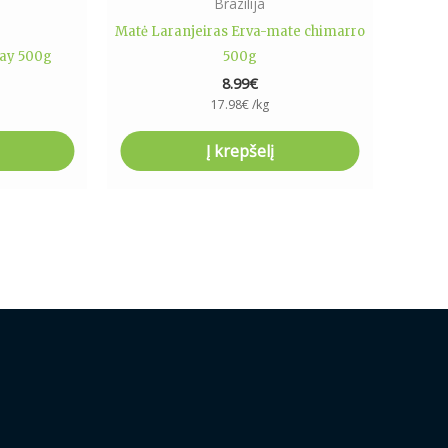
Brazilija
Matė Laranjeiras Erva-mate chimarro
uay 500g
500g
8.99
€
17.98
€
/kg
Į krepšelį