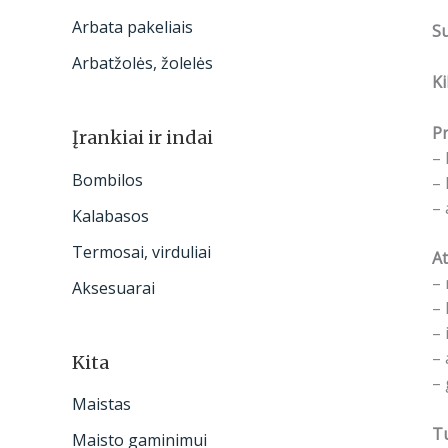
Arbata pakeliais
S
Arbatžolės, žolelės
Ki
Pr
Įrankiai ir indai
– 
Bombilos
– 
– 
Kalabasos
Termosai, virduliai
At
– 
Aksesuarai
– 
– 
– 
Kita
– 
Maistas
Tu
Maisto gaminimui