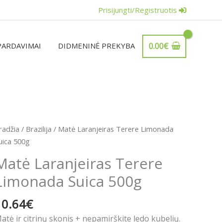
Prisijungti/Registruotis
PARDAVIMAI
DIDMENINĖ PREKYBA
0.00
€
rodukto
radžia
/
Brazilija
/ Matė Laranjeiras Terere Limonada
iekis:
uica 500g
atė
Matė Laranjeiras Terere
aranjeiras
Limonada Suica 500g
erere
imonada
10.64
€
uica
00g
atė ir citrinų skonis + nepamirškite ledo kubelių.