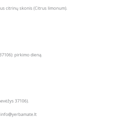
us citrinų skonis (Citrus limonum)
.
7106): pirkimo dieną.
nevėžys 37106).
: info@yerbamate.lt