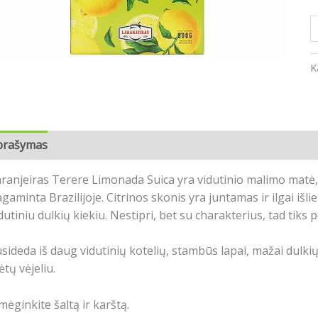
K
prašymas
Atsiliepimai (0)
ranjeiras Terere Limonada Suica yra vidutinio malimo matė,
gaminta Brazilijoje.
Citrinos skonis yra juntamas ir ilgai išlie
dutiniu dulkių kiekiu.
Nestipri, bet su charakterius
, tad tiks 
sideda iš daug vidutinių kotelių, stambūs lapai, mažai dulki
tų vėjeliu.
mėginkite šaltą ir karštą.