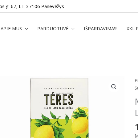
os g. 67, LT-37106 Panevėžys
APIE MUS
PARDUOTUVĖ
IŠPARDAVIMAS!
XXL 
p
P
k
S
M
L
T
L
S
5
M