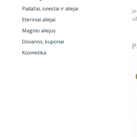
Padažai, sviestai ir aliejai
Je
už
Eteriniai aliejai
Magnio aliejus
Dovanos, kuponai
P
Kosmetika