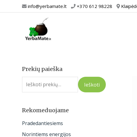
Pereiti
info@yerbamate.lt
+370 612 98228
Klaipėd
prie
turinio
Prekių paieška
I
e
Ieškoti
š
k
o
Rekomeduojame
t
Pradedantiesiems
i
Norintiems energijos