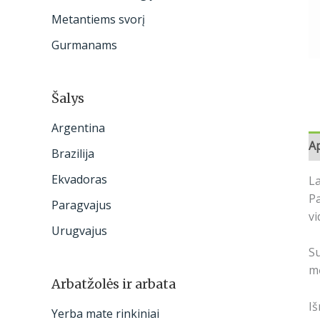
:
Metantiems svorį
Gurmanams
Šalys
Argentina
A
Brazilija
Ekvadoras
La
Pa
Paragvajus
vi
Urugvajus
Su
mė
Arbatžolės ir arbata
Iš
Yerba mate rinkiniai