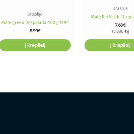
Brazilija
Brazilija
Matė Rei Verde Urug
Mate green Despalada 400g TOP!
7.69
€
8.99
€
15.38
€
/kg
Į krepšelį
Į krepšelį