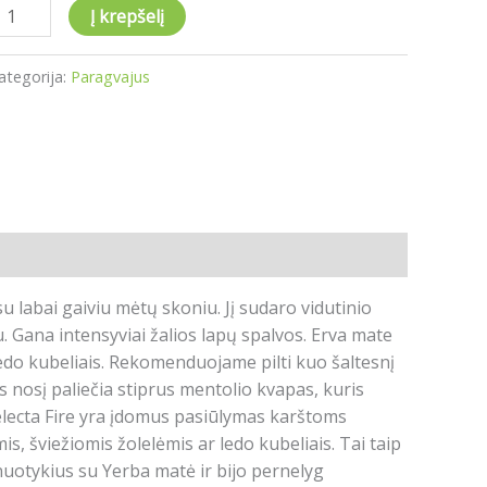
Į krepšelį
ategorija:
Paragvajus
u labai gaiviu mėtų skoniu.
Jį sudaro vidutinio
u.
G
ana intensyviai žalios lapų spalvos.
Erva mate
edo kubeliais.
Rekomenduojame pilti kuo šaltesnį
us nosį paliečia stiprus mentolio kvapas, kuris
lecta Fire yra įdomus pasiūlymas karštoms
s, šviežiomis žolelėmis ar ledo kubeliais.
Tai taip
nuotykius su Yerba matė ir bijo pernelyg