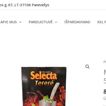
os g. 67, LT-37106 Panevėžys
APIE MUS
PARDUOTUVĖ
IŠPARDAVIMAS!
XXL 
p
P
k
M
S
T
F
5
G