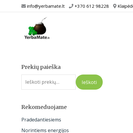
Pereiti
info@yerbamate.lt
+370 612 98228
Klaipėd
prie
turinio
Prekių paieška
I
e
Ieškoti
š
k
o
Rekomeduojame
t
Pradedantiesiems
i
Norintiems energijos