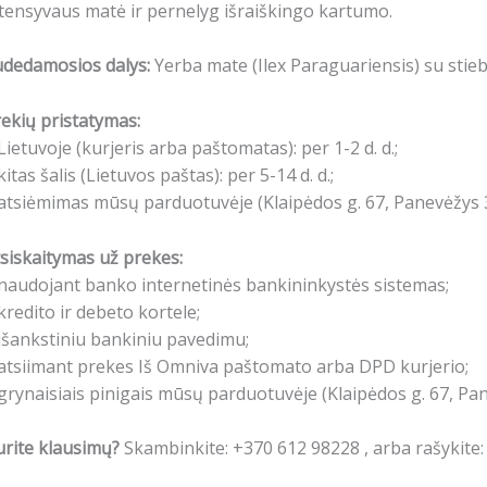
tensyvaus matė ir pernelyg išraiškingo kartumo.
udedamosios dalys:
Yerba mate (Ilex Paraguariensis) su stie
ekių pristatymas:
Lietuvoje (kurjeris arba paštomatas): per 1-2 d. d.;
kitas šalis (Lietuvos paštas): per 5-14 d. d.;
atsiėmimas mūsų parduotuvėje (Klaipėdos g. 67, Panevėžys 3
siskaitymas už prekes:
naudojant banko internetinės bankininkystės sistemas;
kredito ir debeto kortele;
išankstiniu bankiniu pavedimu;
atsiimant prekes Iš Omniva paštomato arba DPD kurjerio;
grynaisiais pinigais mūsų parduotuvėje (Klaipėdos g. 67, Pa
rite klausimų?
Skambinkite: +370 612 98228 , arba rašykite