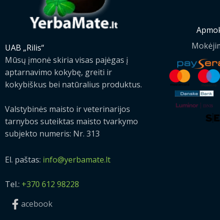
Apmok
Mokėji
UAB „Rilis“
Mūsų įmonė skiria visas pajėgas į
aptarnavimo kokybę, greiti ir
kokybiškus bei natūralius produktus.
Valstybinės maisto ir veterinarijos
tarnybos suteiktas maisto tvarkymo
subjekto numeris: Nr. 313
El. paštas:
info@yerbamate.lt
Tel.:
+370 612 98228
acebook