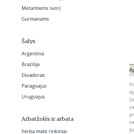
:
Metantiems svorį
Gurmanams
Šalys
Argentina
Brazilija
A
Ekvadoras
Pr
Paragvajus
dy
Urugvajus
Se
va
pr
Arbatžolės ir arbata
va
pa
Yerba mate rinkiniai