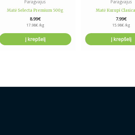
Paragvajus
Paragvajus
Matė Selecta Premium 500g
Matė Kurupi Clasic
8.99
€
7.99
€
17.98
€
/kg
15.98
€
/kg
Į krepšelį
Į krepšelį