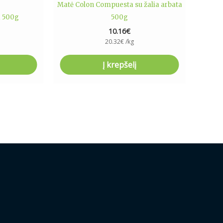
Matė Colon Compuesta su žalia arbata
a 500g
500g
10.16
€
20.32
€
/kg
Į krepšelį