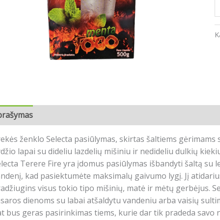
K
prašymas
Atsiliepimai (0)
ekės ženklo Selecta pasiūlymas, skirtas šaltiems gėrimams s
džio lapai su dideliu lazdelių mišiniu ir nedideliu dulkių kieki
lecta Terere Fire yra įdomus pasiūlymas išbandyti šaltą su l
ndenį, kad pasiektumėte maksimalų gaivumo lygį.
Jį atidari
adžiugins visus tokio tipo mišinių, matė ir mėtų gerbėjus.
Se
saros dienoms su labai atšaldytu vandeniu arba vaisių sultimi
t bus geras pasirinkimas tiems, kurie dar tik pradeda savo 