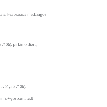
bais, kvapiosios medžiagos.
7106): pirkimo dieną.
nevėžys 37106).
: info@yerbamate.lt