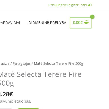
Prisijungti/Registruotis
PARDAVIMAI
DIDMENINĖ PREKYBA
0.00
€
rodukto
radžia
/
Paragvajus
/ Matė Selecta Terere Fire 500g
iekis:
Matė Selecta Terere Fire
atė
500g
electa
erere
8.28
€
ire
00g
aivumo etalonas.