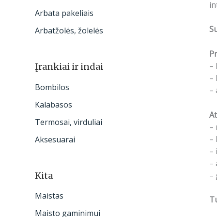
in
Arbata pakeliais
S
Arbatžolės, žolelės
Pr
– 
Įrankiai ir indai
– 
Bombilos
– 
Kalabasos
At
Termosai, virduliai
– 
– 
Aksesuarai
– 
– 
– 
Kita
Maistas
Tu
Maisto gaminimui