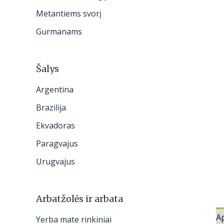
:
Metantiems svorį
Gurmanams
Šalys
Argentina
Brazilija
Ekvadoras
Paragvajus
Urugvajus
Arbatžolės ir arbata
A
Yerba mate rinkiniai