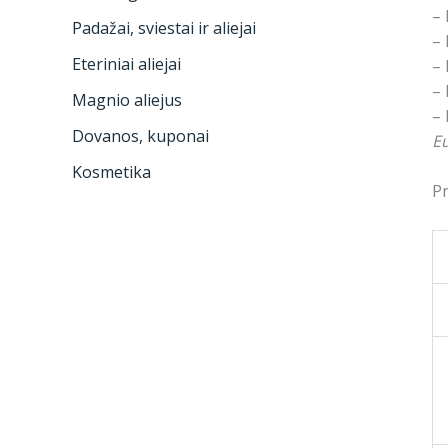
– 
Padažai, sviestai ir aliejai
– 
Eteriniai aliejai
– 
– 
Magnio aliejus
– 
Dovanos, kuponai
Eu
Kosmetika
Pr