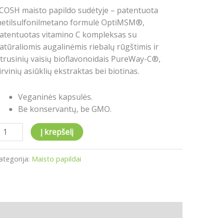
COSH maisto papildo sudėtyje – patentuota
etilsulfonilmetano formulė OptiMSM®,
atentuotas vitamino C kompleksas su
atūraliomis augalinėmis riebalų rūgštimis ir
itrusinių vaisių bioflavonoidais PureWay-C®,
irvinių asiūklių ekstraktas bei biotinas.
Veganinės kapsulės.
Be konservantų, be GMO.
Į krepšelį
ategorija:
Maisto papildai