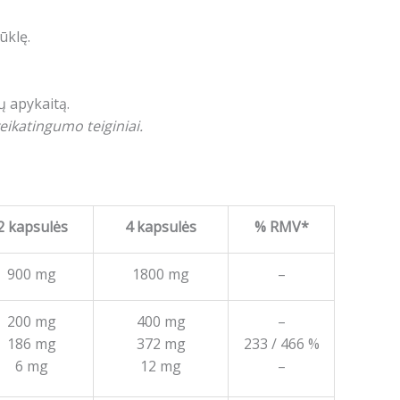
ūklę.
ų apykaitą.
eikatingumo teiginiai.
2 kapsulės
4 kapsulės
% RMV*
900 mg
1800 mg
–
200 mg
400 mg
–
186 mg
372 mg
233 / 466 %
6 mg
12 mg
–