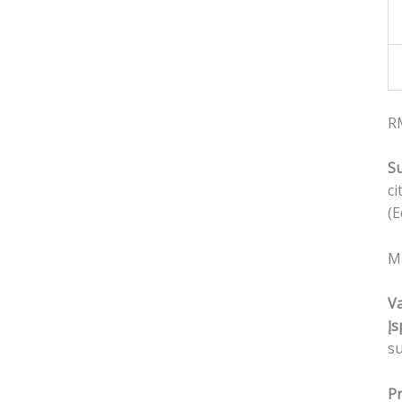
R
S
ci
(E
Ma
Va
Įs
s
Pr