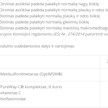
Dirviniai asiūkliai padeda palaikyti normalią nagų būklę.
Dirviniai asiūkliai padeda palaikyti normalią plaukų ir odos b
Biotinas padeda palaikyti normalią plaukų ir odos būklę.
Biotinas padeda palaikyti normalią gleivinių būklę.
Biotinas padeda palaikyti normalią maistinių makromedžiag
ropos Komisijos reglamentu (ES) Nr. 274/2014 patvirtinti sv
odukto sudedamosios dalys ir vartojimas:
Metilsulfonilmetanas (OptiMSM®)
PureWay-C® kompleksas, iš kurio
vitaminas C
bioflavonoidai