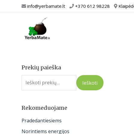
Pereiti
info@yerbamate.lt
+370 612 98228
Klaipėd
prie
turinio
Prekių paieška
I
e
Ieškoti
š
k
o
Rekomeduojame
t
Pradedantiesiems
i
Norintiems energijos