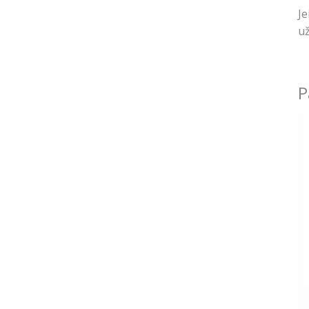
Je
už
P