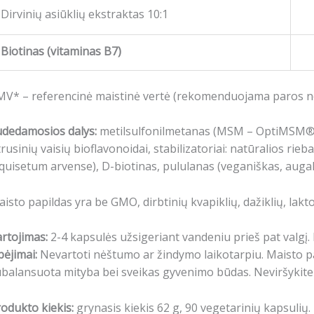
Dirvinių asiūklių ekstraktas 10:1
Biotinas (vitaminas B7)
MV* – referencinė maistinė vertė (rekomenduojama paros n
udedamosios dalys:
metilsulfonilmetanas (MSM – OptiMSM®)
trusinių vaisių bioflavonoidai, stabilizatoriai: natūralios rieb
quisetum arvense), D-biotinas, pululanas (veganiškas, augal
isto papildas yra be GMO, dirbtinių kvapiklių, dažiklių, lakto
rtojimas:
2-4 kapsulės užsigeriant vandeniu prieš pat valgį
pėjimai:
Nevartoti nėštumo ar žindymo laikotarpiu. Maisto pap
ubalansuota mityba bei sveikas gyvenimo būdas. Neviršyki
odukto kiekis:
grynasis kiekis 62 g, 90 vegetarinių kapsulių.