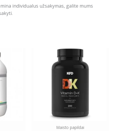
domina individualus užsakymas, galite mums
akyti.
Maisto papildai