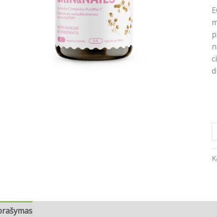
E
m
p
n
c
d
K
prašymas
Atsiliepimai (0)