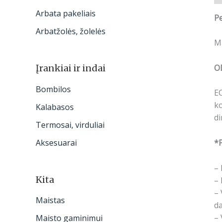
Arbata pakeliais
Pe
Arbatžolės, žolelės
Ma
O
Įrankiai ir indai
Bombilos
E
ko
Kalabasos
di
Termosai, virduliai
Aksesuarai
*P
– 
Kita
– 
– 
Maistas
da
– 
Maisto gaminimui