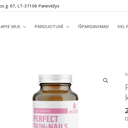
os g. 67, LT-37106 Panevėžys
APIE MUS
PARDUOTUVĖ
IŠPARDAVIMAS!
XXL 
p
P
k
P
S
9
k
O