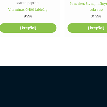
Maisto papildai
Pancakes Blynų mišiny
Vitaminas C+100 tablečių
cukraus)
9.99
€
31.99
€
Į krepšelį
Į krepšelį