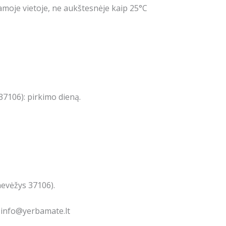
amoje vietoje, ne aukštesnėje kaip 25°C
7106): pirkimo dieną.
nevėžys 37106).
: info@yerbamate.lt