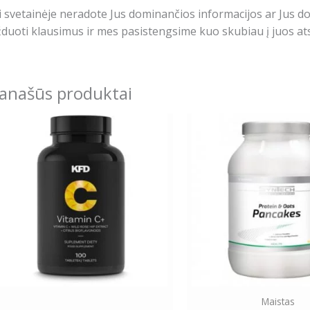
i svetainėje neradote Jus dominančios informacijos ar Jus 
duoti klausimus ir mes pasistengsime kuo skubiau į juos ats
anašūs produktai
Maistas