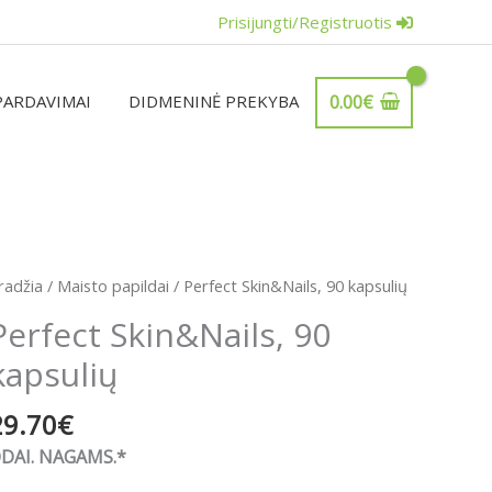
Prisijungti/Registruotis
PARDAVIMAI
DIDMENINĖ PREKYBA
0.00
€
rodukto
radžia
/
Maisto papildai
/ Perfect Skin&Nails, 90 kapsulių
iekis:
Perfect Skin&Nails, 90
erfect
kapsulių
kin&Nails,
0
29.70
€
apsulių
DAI. NAGAMS.*