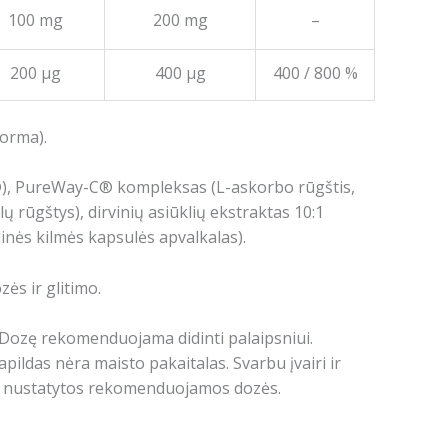
100 mg
200 mg
–
200 µg
400 µg
400 / 800 %
orma).
, PureWay-C® kompleksas (L-askorbo rūgštis,
alų rūgštys), dirvinių asiūklių ekstraktas 10:1
inės kilmės kapsulės apvalkalas).
zės ir glitimo.
. Dozę rekomenduojama didinti palaipsniui.
ildas nėra maisto pakaitalas. Svarbu įvairi ir
te nustatytos rekomenduojamos dozės.