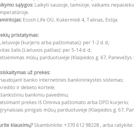
ikymo sąlygos:
Laikyti sausoje, tamsioje, vaikams nepasieki
emperatūroje.
mintojas:
Ecosh Life OÜ, Kukermiidi 4, Talinas, Estija.
ekių pristatymas:
Lietuvoje (kurjeris arba paštomatas): per 1-2 d. d.;
kitas šalis (Lietuvos paštas): per 5-14 d. d.;
atsiėmimas mūsų parduotuvėje (Klaipėdos g. 67, Panevėžys 3
siskaitymas už prekes:
naudojant banko internetinės bankininkystės sistemas;
kredito ir debeto kortele;
išankstiniu bankiniu pavedimu;
atsiimant prekes Iš Omniva paštomato arba DPD kurjerio;
grynaisiais pinigais mūsų parduotuvėje (Klaipėdos g. 67, Pa
rite klausimų?
Skambinkite: +370 612 98228 , arba rašykite