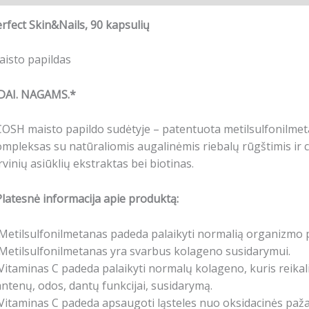
rfect Skin
&
Nails, 90 kapsulių
isto papildas
DAI. NAGAMS.*
COSH maisto papildo sudėtyje – patentuota metilsulfonilm
mpleksas su natūraliomis augalinėmis riebalų rūgštimis ir c
rvinių asiūklių ekstraktas bei biotinas.
latesnė informacija apie produktą:
Metilsulfonilmetanas padeda palaikyti normalią organizmo 
Metilsulfonilmetanas yra svarbus kolageno susidarymui.
Vitaminas C padeda palaikyti normalų kolageno, kuris reikal
ntenų, odos, dantų funkcijai, susidarymą.
Vitaminas C padeda apsaugoti ląsteles nuo oksidacinės paža