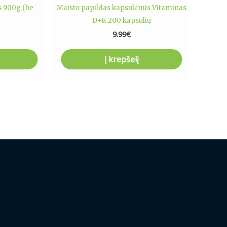
s 900g (be
Maisto papildas kapsulėmis Vitaminas
D+K 200 kapsulių
9.99
€
Į krepšelį