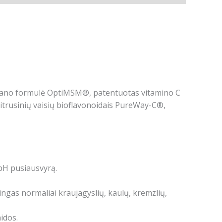
etano formulė OptiMSM®, patentuotas vitamino C
itrusinių vaisių bioflavonoidais PureWay-C®,
pH pusiausvyrą.
ingas normaliai kraujagyslių, kaulų, kremzlių,
idos.