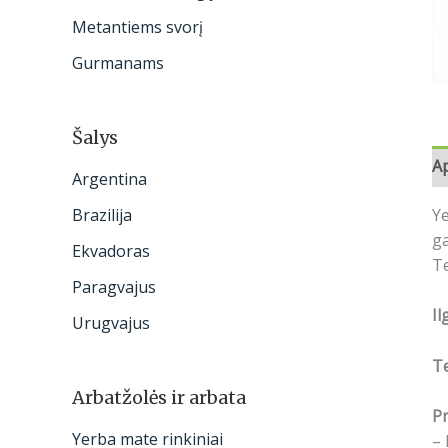
:
Metantiems svorį
Gurmanams
Šalys
A
Argentina
Ye
Brazilija
ga
Ekvadoras
Te
Paragvajus
Il
Urugvajus
T
Arbatžolės ir arbata
Pr
Yerba mate rinkiniai
– 