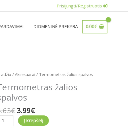
Prisijungti/Registruotis
PARDAVIMAI
DIDMENINĖ PREKYBA
0.00
€
Original
Current
rodukto
radžia
/
Aksesuarai
/ Termometras žalios spalvos
price
price
iekis:
Termometras žalios
was:
is:
ermometras
4.63€.
3.99€.
spalvos
alios
palvos
4.63
€
3.99
€
Į krepšelį