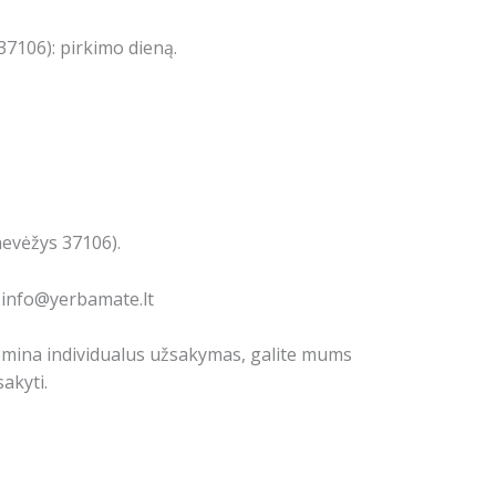
7106): pirkimo dieną.
nevėžys 37106).
: info@yerbamate.lt
domina individualus užsakymas, galite mums
akyti.