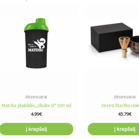
Aksesuarai
Aksesuarai
Matcha plakiklis „Shake it” 500 ml
Green Mactha rin
4.99
€
45.79
€
Į krepšelį
Į krepšelį