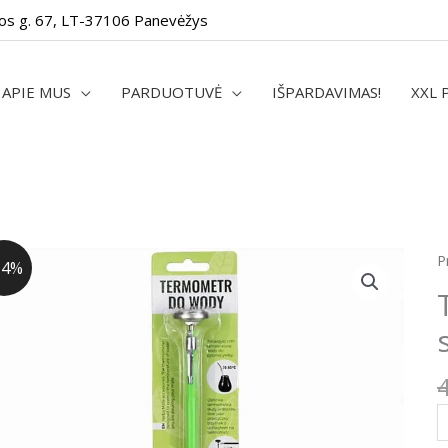
os g. 67, LT-37106 Panevėžys
APIE MUS
PARDUOTUVĖ
IŠPARDAVIMAS!
XXL 
p
P
14%
k
T
ž
s