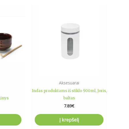
Aksesuarai
Indas produktams iš stiklo 900ml, Joris,
kinys
baltas
7.89
€
Į krepšelį