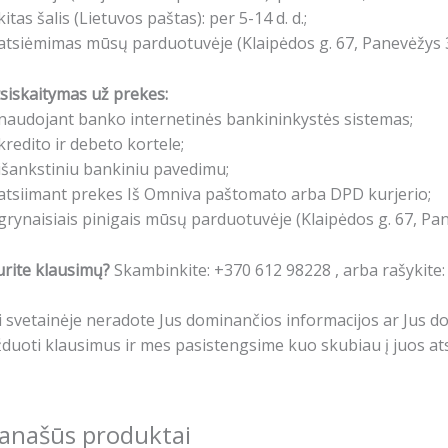
kitas šalis (Lietuvos paštas): per 5-14 d. d.;
atsiėmimas mūsų parduotuvėje (Klaipėdos g. 67, Panevėžys 3
siskaitymas už prekes:
naudojant banko internetinės bankininkystės sistemas;
kredito ir debeto kortele;
išankstiniu bankiniu pavedimu;
atsiimant prekes Iš Omniva paštomato arba DPD kurjerio;
grynaisiais pinigais mūsų parduotuvėje (Klaipėdos g. 67, Pa
rite klausimų?
Skambinkite: +370 612 98228 , arba rašykite
i svetainėje neradote Jus dominančios informacijos ar Jus 
duoti klausimus ir mes pasistengsime kuo skubiau į juos ats
anašūs produktai