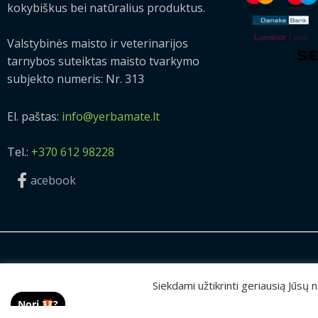
kokybiškus bei natūralius produktus.
Valstybinės maisto ir veterinarijos
tarnybos suteiktas maisto tvarkymo
subjekto numeris: Nr. 313
El. paštas:
info@yerbamate.lt
Tel.:
+370 612 98228
acebook
2026 © Visos teisės saugomos | UAB „Rilis“
Siekdami užtikrinti geriausią Jūsų
Nori
?