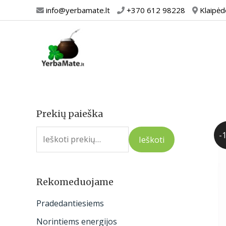
Pereiti
info@yerbamate.lt
+370 612 98228
Klaipėd
prie
turinio
Prekių paieška
I
e
-
Ieškoti
š
k
o
Rekomeduojame
t
Pradedantiesiems
i
Norintiems energijos