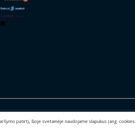
 naršymo patirtį, šioje svetainėje naudojame slapukus (ang. cookie