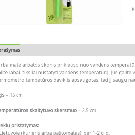
K
prašymas
Atsiliepimai (0)
rba mate arbatos skonis priklauso nuo vandens temperatūro
lite labai tiksliai nustatyti vandens temperatūrą. Jūs galite 
rmometro tempetūros daviklis apsaugotas, tad jį saugu nau
gis
– 15 cm.
emperatūros skaitytuvo skersmuo
– 2,5 cm
ekių pristatymas:
Lietuvoje (kurjeris arba paštomatas): per 1-2 d. d.;