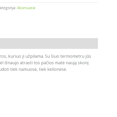
ategorija:
Aksesuarai
s, kuriuo ji užpilama. Su šiuo termometru jūs
vėl išnaujo atrasti tos pačios matė naują skonį.
doti tiek namuose, tiek kelionėse.