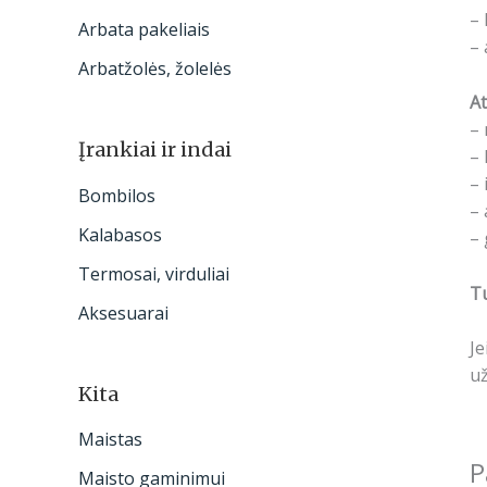
– 
Arbata pakeliais
– 
Arbatžolės, žolelės
At
– 
Įrankiai ir indai
– 
– 
Bombilos
– 
Kalabasos
– 
Termosai, virduliai
Tu
Aksesuarai
Je
už
Kita
Maistas
P
Maisto gaminimui