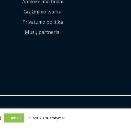
Apmokėjimo būdai
Grąžinimo tvarka
Privatumo politika
Mūsų partneriai
Sprendimas:
MEDIAERN
s)
Sutinku
Slapukų nustatymai