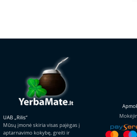
Apmok
Mokėji
UAB „Rilis“
Mūsų įmonė skiria visas pajėgas į
aptarnavimo kokybę, greiti ir