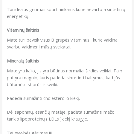
Tai idealus gėrimas sportininkams kurie nevartoja sintetinių
energetikų.
Vitaminų šaltinis
Mate turi beveik visus B grupės vitaminus, kurie vaidina
svarbų vaidmenį mūsų sveikatai.
Mineralų šaltinis
Mate yra kalio, jis yra būtinas normaliai širdies veiklai. Taip
pat yra magnio, kuris padeda sintetinti baltymus, kad jūs
būtumėte stiprūs ir sveiki.
Padeda sumažinti cholesterolio kiekį.
Dėl saponinų, esančių matėje, padėta sumažinti mažo
tankio lipoproteinų ( LDLs )kiekį kraujyje.
Tai gyvybės gėrimas !!!