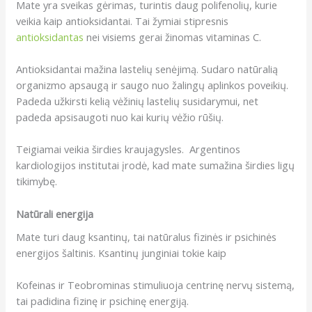
Mate yra sveikas gėrimas, turintis daug polifenolių, kurie
veikia kaip antioksidantai. Tai žymiai stipresnis
antioksidantas
nei visiems gerai žinomas vitaminas C.
Antioksidantai mažina lastelių senėjimą. Sudaro natūralią
organizmo apsaugą ir saugo nuo žalingų aplinkos poveikių.
Padeda užkirsti kelią vėžinių lastelių susidarymui, net
padeda apsisaugoti nuo kai kurių vėžio rūšių.
Teigiamai veikia širdies kraujagysles. Argentinos
kardiologijos institutai įrodė, kad mate sumažina širdies ligų
tikimybę.
Natūrali energija
Mate turi daug ksantinų, tai natūralus fizinės ir psichinės
energijos šaltinis. Ksantinų junginiai tokie kaip
Kofeinas ir Teobrominas stimuliuoja centrinę nervų sistemą,
tai padidina fizinę ir psichinę energiją.