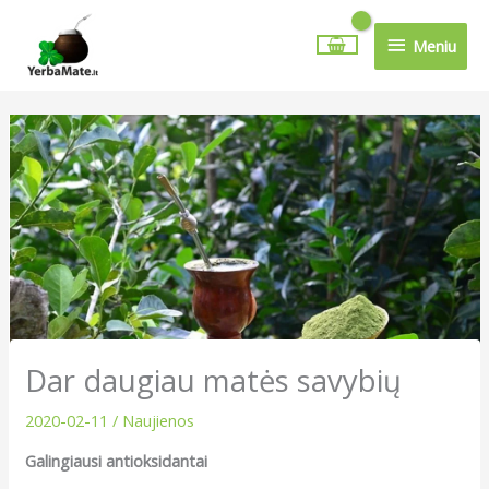
Pereiti
Meniu
prie
Meniu
turinio
Dar daugiau matės savybių
2020-02-11
/
Naujienos
Galingiausi antioksidantai