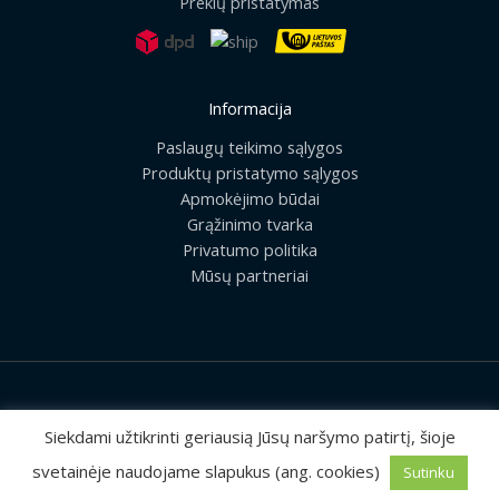
Prekių pristatymas
Informacija
Paslaugų teikimo sąlygos
Produktų pristatymo sąlygos
Apmokėjimo būdai
Grąžinimo tvarka
Privatumo politika
Mūsų partneriai
2026 © Visos teisės saugomos | UAB „Rilis“
Siekdami užtikrinti geriausią Jūsų naršymo patirtį, šioje
svetainėje naudojame slapukus (ang. cookies)
Sutinku
Sprendimas:
MEDIAERN