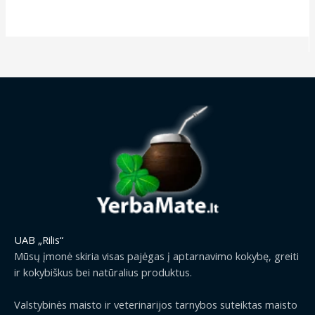
9
w
s
1
.
i
c
9
a
:
9
9
c
e
€
s
4
.
9
e
i
:
.
9
€
w
s
6
9
9
.
a
:
.
9
€
s
1
9
€
.
:
1
9
.
1
9
€
3
.
.
9
0
.
0
0
€
0
.
€
.
UAB „Rilis“
Mūsų įmonė skiria visas pajėgas į aptarnavimo kokybę, greiti
ir kokybiškus bei natūralius produktus.
Valstybinės maisto ir veterinarijos tarnybos suteiktas maisto