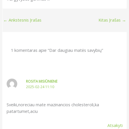
←
Ankstesnis Įrašas
Kitas Įrašas
→
1 komentaras apie “Dar daugiau matės savybių”
ROSITA MISIŪNIENĖ
2025-02-24 11:10
Sveiki,noreciau mate mazinancios cholesteroli,ka
patartumet,aciu
Atsakyti