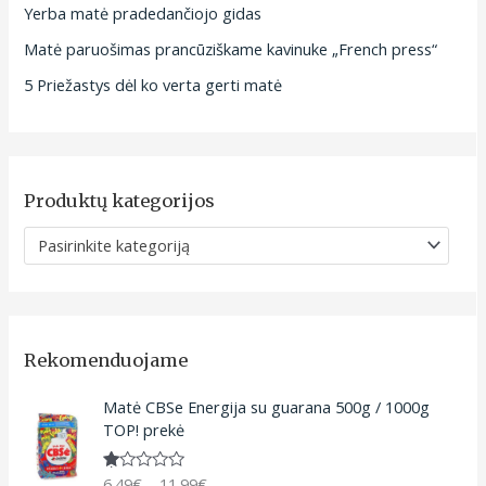
Yerba matė pradedančiojo gidas
Matė paruošimas prancūziškame kavinuke „French press“
5 Priežastys dėl ko verta gerti matė
Produktų kategorijos
Pasirinkite kategoriją
Rekomenduojame
P
Matė CBSe Energija su guarana 500g / 1000g
r
TOP! prekė
i
c
6.49
€
–
11.99
€
Įv